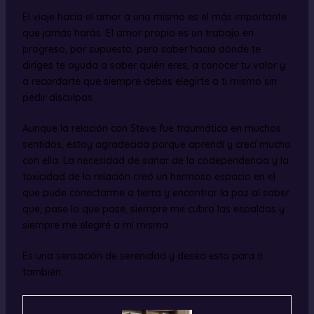
El viaje hacia el amor a uno mismo es el más importante
que jamás harás. El amor propio es un trabajo en
progreso, por supuesto, pero saber hacia dónde te
diriges te ayuda a saber quién eres, a conocer tu valor y
a recordarte que siempre debes elegirte a ti mismo sin
pedir disculpas.
Aunque la relación con Steve fue traumática en muchos
sentidos, estoy agradecida porque aprendí y crecí mucho
con ella. La necesidad de sanar de la codependencia y la
toxicidad de la relación creó un hermoso espacio en el
que pude conectarme a tierra y encontrar la paz al saber
que, pase lo que pase, siempre me cubro las espaldas y
siempre me elegiré a mí misma.
Es una sensación de serenidad y deseo esto para ti
también.