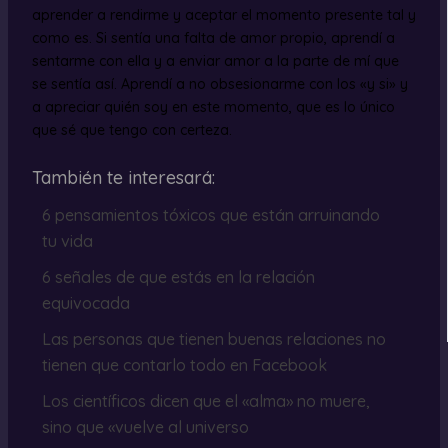
aprender a rendirme y aceptar el momento presente tal y
como es. Si sentía una falta de amor propio, aprendí a
sentarme con ella y a enviar amor a la parte de mí que
se sentía así. Aprendí a no obsesionarme con los «y si» y
a apreciar quién soy en este momento, que es lo único
que sé que tengo con certeza.
También te interesará:
6 pensamientos tóxicos que están arruinando
tu vida
6 señales de que estás en la relación
equivocada
Las personas que tienen buenas relaciones no
tienen que contarlo todo en Facebook
Los científicos dicen que el «alma» no muere,
sino que «vuelve al universo