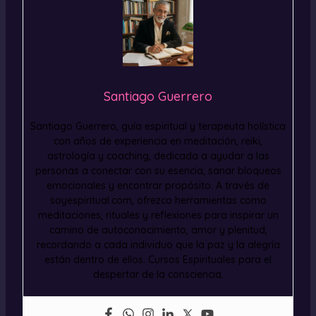
Santiago Guerrero
Santiago Guerrero, guía espiritual y terapeuta holística
con años de experiencia en meditación, reiki,
astrología y coaching, dedicada a ayudar a las
personas a conectar con su esencia, sanar bloqueos
emocionales y encontrar propósito. A través de
soyespiritual.com, ofrezco herramientas como
meditaciones, rituales y reflexiones para inspirar un
camino de autoconocimiento, amor y plenitud,
recordando a cada individuo que la paz y la alegría
están dentro de ellos. Cursos Espirituales para el
despertar de la consciencia.