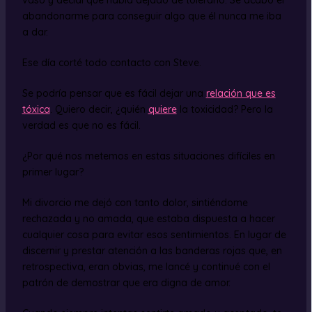
abandonarme para conseguir algo que él nunca me iba
a dar.
Ese día corté todo contacto con Steve.
Se podría pensar que es fácil dejar una
relación que es
tóxica
. Quiero decir, ¿quién
quiere
la toxicidad? Pero la
verdad es que no es fácil.
¿Por qué nos metemos en estas situaciones difíciles en
primer lugar?
Mi divorcio me dejó con tanto dolor, sintiéndome
rechazada y no amada, que estaba dispuesta a hacer
cualquier cosa para evitar esos sentimientos. En lugar de
discernir y prestar atención a las banderas rojas que, en
retrospectiva, eran obvias, me lancé y continué con el
patrón de demostrar que era digna de amor.