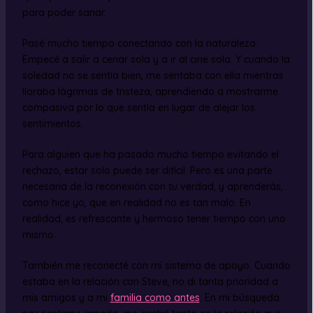
para poder sanar.
Pasé mucho tiempo conectando con la naturaleza.
Empecé a salir a cenar sola y a ir al cine sola. Y cuando la
soledad no se sentía bien, me sentaba con ella mientras
lloraba lágrimas de tristeza, aprendiendo a mostrarme
compasiva por lo que sentía en lugar de alejar los
sentimientos.
Para alguien que ha pasado mucho tiempo evitando el
rechazo, estar solo puede ser difícil. Pero es una parte
necesaria de la reconexión con tu verdad, y aprenderás,
como hice yo, que en realidad no es tan malo. En
realidad, es refrescante y hermoso tener tiempo con uno
mismo.
También me reconecté con mi sistema de apoyo. Cuando
estaba en la relación con Steve, no di tanta prioridad a
mis amigos y a mi
familia como antes
. En mi búsqueda