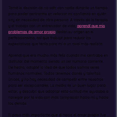
Tomé la decisión de no salir con nadie durante un tiempo
para poder centrarme en reforzar mi confianza en quién
soy sin necesidad de otra persona. A través de la terapia
y el trabajo con un entrenador de vida,
aprendí que mis
problemas de amor propio
tenían su origen en el
perfeccionismo, así que trabajé para reducir las
expectativas que tenía para mí a un nivel más realista.
Aprendí que era mucho más feliz cuando me centraba en
disfrutar del momento siendo un ser humano corriente.
De hecho, adopté la idea de que todos somos seres
humanos normales. Todos tenemos dones y talentos
únicos, y no hay necesidad de competir entre nosotros
para ser excepcionales. La media es un buen lugar para
estar, y descubrí que adoptar esta actitud me ayudaba a
navegar por la vida con más compasión hacia mí y hacia
los demás.
El paso más importante que di hacia el amor propio fue