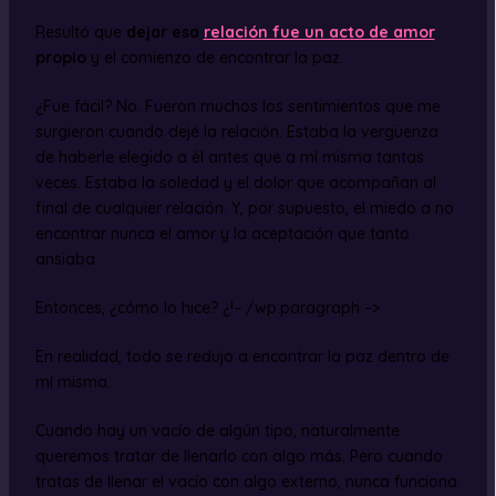
Resultó que
dejar esa
relación fue un acto de amor
propio
y el comienzo de encontrar la paz.
¿Fue fácil? No. Fueron muchos los sentimientos que me
surgieron cuando dejé la relación. Estaba la vergüenza
de haberle elegido a él antes que a mí misma tantas
veces. Estaba la soledad y el dolor que acompañan al
final de cualquier relación. Y, por supuesto, el miedo a no
encontrar nunca el amor y la aceptación que tanto
ansiaba.
Entonces, ¿cómo lo hice? ¿!– /wp:paragraph –>
En realidad, todo se redujo a encontrar la paz dentro de
mí misma.
Cuando hay un vacío de algún tipo, naturalmente
queremos tratar de llenarlo con algo más. Pero cuando
tratas de llenar el vacío con algo externo, nunca funciona.