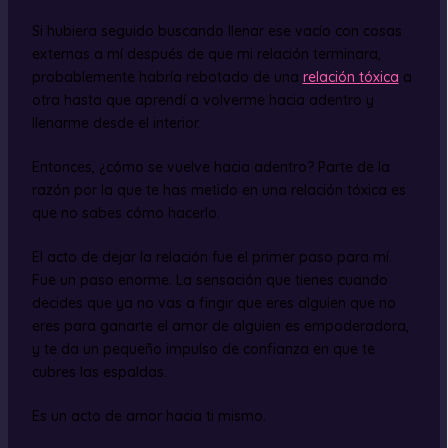
Si hubiera seguido buscando llenar ese vacío con cosas
externas a mí después de que mi relación terminara,
probablemente habría rebotado de una
relación tóxica
a
otra hasta que aprendí a volverme hacia adentro y
llenarme desde el interior.
Entonces, ¿cómo se vuelve hacia adentro? Parte de la
razón por la que te has metido en una relación tóxica es
que no sabes cómo hacerlo.
El acto de dejar la relación fue el primer paso para mí.
Fue un paso enorme. La sensación que tienes cuando
decides que ya no vas a fingir que eres alguien que no
eres para ganarte el amor de alguien es empoderadora,
y te da un pequeño impulso de confianza en que te
cubres las espaldas.
Es un acto de amor hacia ti mismo.