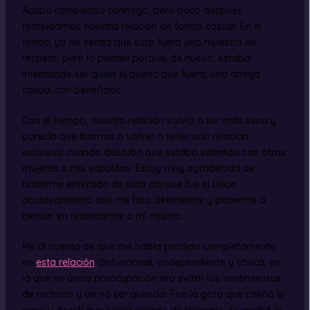
Acabó rompiendo conmigo, pero poco después
reanudamos nuestra relación de forma casual. En el
fondo, yo no sentía que esto fuera una muestra de
respeto, pero lo permití porque, de nuevo, estaba
intentando ser quien él quería que fuera: una amiga
casual con beneficios.
Con el tiempo, nuestra relación volvió a ser más seria y
parecía que íbamos a volver a tener una relación
exclusiva cuando descubrí que estaba saliendo con otras
mujeres a mis espaldas. Estoy muy agradecida de
haberme enterado de esto porque fue el único
acontecimiento que me hizo detenerme y ponerme a
pensar en respetarme a mí misma.
Me di cuenta de que me había perdido completamente
en
esta relación
disfuncional, codependiente y tóxica, en
la que mi única preocupación era evitar los sentimientos
de rechazo y de no ser querida. Fue la gota que colmó el
vaso y decidí que había dejado de tolerarlo. Se acabó el