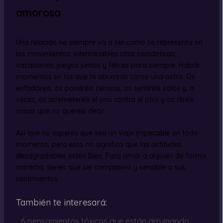
amorosa
Una relación no siempre va a ser como se representa en
los movimientos: interminables citas románticas,
vacaciones, juegos juntos y felices para siempre. Habrá
momentos en los que te aburrirás como una ostra. Os
enfadareis, os pondréis celosos, os sentiréis solos y, a
veces, os arremeteréis el uno contra el otro y os diréis
cosas que no queréis decir.
Así que no esperes que sea un viaje impecable en todo
momento, pero esto no significa que las actitudes
desagradables estén bien. Para amar a alguien de forma
correcta, tienes que ser compasivo y sensible a sus
sentimientos.
También te interesará:
6 pensamientos tóxicos que están arruinando