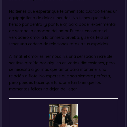
No tienes que esperar que te amen sólo cuando tienes un
equipaje lleno de dolor y heridas. No tienes que estar
herido por dentro (y por fuera) para poder experimentar
de verdad la emoción del amor. Puedes encontrar el
verdadero amor a la primera prueba, y serás feliz sin
tener una cadena de relaciones rotas a tus espaldas.
Al final, el amor es hermoso. Es una sensación increíble
sentirse atraído por alguien en varias dimensiones, pero
se necesita algo más que amor para mantener una
relación a flote. No esperes que sea siempre perfecta,
pero puedes hacer que funcione tan bien que los
momentos felices no dejen de llegar.