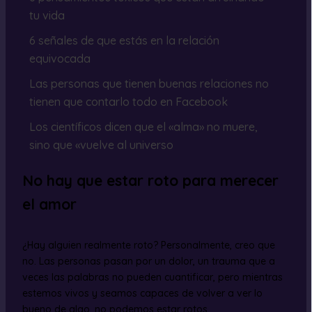
tu vida
6 señales de que estás en la relación
equivocada
Las personas que tienen buenas relaciones no
tienen que contarlo todo en Facebook
Los científicos dicen que el «alma» no muere,
sino que «vuelve al universo
No hay que estar roto para merecer
el amor
¿Hay alguien realmente roto? Personalmente, creo que
no. Las personas pasan por un dolor, un trauma que a
veces las palabras no pueden cuantificar, pero mientras
estemos vivos y seamos capaces de volver a ver lo
bueno de algo, no podemos estar rotos.