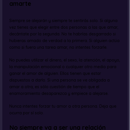
amarte
Siempre se alejarán y siempre te sentirás solo. Si alguna
vez tienes que elegir entre dos personas a las que amar,
decántate por la segunda. No te habrías desgarrado si
hubieras amado de verdad a la primera. Si alguien actúa
como si fuera una tarea amar, no intentes forzarle.
No puedes utilizar el dinero, el sexo, la atención, el apoyo,
la manipulación emocional o cualquier otro medio para
ganar el amor de alguien. Ellos tienen que estar
dispuestos a darlo. Si una persona se ve obligada a
amar a otra, es sólo cuestión de tiempo que el
enamoramiento desaparezca y empiece a alejarse.
Nunca intentes forzar tu amor a otra persona. Deja que
ocurra por sí solo.
No siempre va a ser una relación