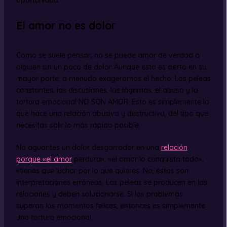
El amor no es dolor
Como se suele pensar, no se puede amar de verdad a
alguien sin un poco de dolor. Aunque esto es cierto en su
mayor parte, a menudo exageramos el hecho. Las peleas
constantes, las discusiones, las lágrimas, el abuso y la
tortura emocional NO SON AMOR. Esto es simplemente lo
que hace una relación abusiva y destructiva, del tipo que
necesitas salir lo más rápido posible.
No aguantes un dolor desgarrador en una
relación
porque «el amor
perdura», «el amor lo conquista todo»,
«tienes que luchar por lo que quieres. No, éstas son
interpretaciones erróneas. Las peleas se producen en las
relaciones y deben solucionarse. Si los problemas
superan los momentos felices, entonces es simplemente
una tortura emocional.