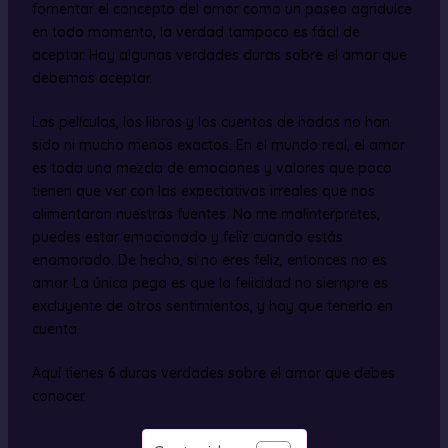
fomentar el concepto del amor como un paseo agridulce
en todo momento, la verdad tampoco es fácil de
aceptar. Hay algunas verdades duras sobre el amor que
debemos aceptar.
Las películas, los libros y los cuentos de hadas no han
sido ni mucho menos exactos. En el mundo real, el amor
es toda una mezcla de emociones y valores que poco
tienen que ver con las expectativas irreales que nos
alimentaron nuestras fuentes. No me malinterpretes,
puedes estar emocionado y feliz cuando estás
enamorado. De hecho, si no eres feliz, entonces no es
amor. La única pega es que la felicidad no siempre es
excluyente de otros sentimientos, y hay que tenerlo en
cuenta.
Aquí tienes 6 duras verdades sobre el amor que debes
conocer.