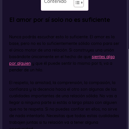
Contenido
El amor por sí solo no es suficiente
Nunca podrás escuchar esto lo suficiente. El amor es la
base, pero no es lo suficientemente sólido como para ser
el único motor de una relación. Si construyes una unión
basándote únicamente en el hecho de que
sientes algo
por alguien
y que él puede sentir lo mismo por ti, va a
pender de un hilo.
El respeto, la amistad, la comprensión, la compasión, la
confianza y la decencia hacia el otro son algunas de las
cualidades importantes de una relación sólida. No vas a
llegar a ninguna parte si estás a largo plazo con alguien
que no te respeta. Si no puedes confiar en ellos, no sirve
de nada intentarlo. Necesitas que todas estas cualidades
trabajen juntas si tu relación va a tener alguna
oportunidad.