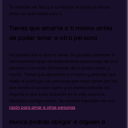
Te mereces ser feliz y si tu relación te produce mucho
dolor, no está hecha para ti.
Tienes que amarte a ti mismo antes
de poder amar a otra persona
No puedes dar lo que no tienes. No puedes pretender ni
remotamente estar verdaderamente enamorado de otra
persona si no estás disfrutando de tu propio amor, y
mucho. Tienes que apreciarte a ti mismo y entender que
nadie te sustituye. Las personas que mejor aman son las
que tienen un corazón ligero y un interior brillante. No
importa lo que estés pasando en la vida, nunca te
desquites contigo mismo. Se volvería imposible ver una
razón para amar a otras personas
.
Nunca podrás obligar a alguien a