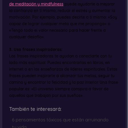
de meditación y mindfulness
puede ayudarte a mejorar
la confianza en ti mismo, reducir el estrés y aumentar la
motivación. Por ejemplo, puedes decirte a ti mismo: «Soy
capaz de lograr cualquier meta que me proponga» o
«Tengo todo el valor necesario para hacer frente a
cualquier desafío».
3. Usa frases inspiradoras:
Las frases inspiradoras te ayudan a conectarte con tu
lado más espiritual. Puedes encontrarlas en libros, en
Internet o en las enseñanzas de líderes espirituales. Estas
frases pueden inspirarte a alcanzar tus metas, seguir tu
camino y encontrar la felicidad y la paz interior. Una frase
popular es: «El universo siempre conspira a favor de
aquellos que trabajan por sus sueños».
También te interesará:
6 pensamientos tóxicos que están arruinando
tu vida