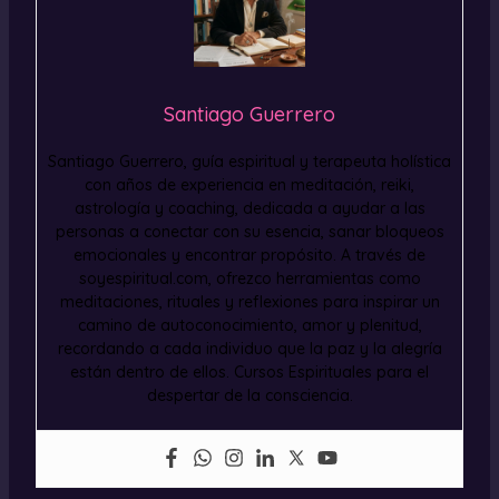
Santiago Guerrero
Santiago Guerrero, guía espiritual y terapeuta holística
con años de experiencia en meditación, reiki,
astrología y coaching, dedicada a ayudar a las
personas a conectar con su esencia, sanar bloqueos
emocionales y encontrar propósito. A través de
soyespiritual.com, ofrezco herramientas como
meditaciones, rituales y reflexiones para inspirar un
camino de autoconocimiento, amor y plenitud,
recordando a cada individuo que la paz y la alegría
están dentro de ellos. Cursos Espirituales para el
despertar de la consciencia.