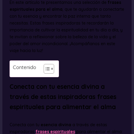
En este artículo te presentamos una selección de
frases
espirituales para el alma
, que te ayudarán a conectarte
con tu esencia y encontrar la paz interna que tanto
necesitas. Estas frases inspiradoras te recordarán la
importancia de cultivar la espiritualidad en tu día a día, y
te invitan a reflexionar sobre la belleza de la vida y el
poder del amor incondicional. ¡Acompáñanos en este
viaje hacia la luz!
Contenido
Conecta con tu esencia divina a
través de estas inspiradoras frases
espirituales para alimentar el alma
Conecta con tu
esencia divina
a través de estas
inspiradoras
frases espirituales
para alimentar el alma: