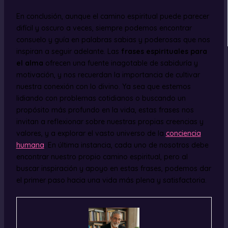
En conclusión, aunque el camino espiritual puede parecer
difícil y oscuro a veces, siempre podemos encontrar
consuelo y guía en palabras sabias y poderosas que nos
inspiran a seguir adelante. Las
frases espirituales para
el alma
ofrecen una fuente inagotable de sabiduría y
motivación, y nos recuerdan la importancia de cultivar
nuestra conexión con lo divino. Ya sea que estemos
lidiando con problemas cotidianos o buscando un
propósito más profundo en la vida, estas frases nos
invitan a reflexionar sobre nuestras propias creencias y
valores, y a explorar el vasto universo de la
conciencia
humana
. En última instancia, cada uno de nosotros debe
encontrar nuestro propio camino espiritual, pero al
buscar inspiración y apoyo en estas frases, podemos dar
el primer paso hacia una vida más plena y satisfactoria.