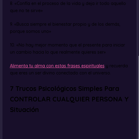
8. «Confía en el proceso de la vida y deja ir todo aquello
que no te sirve»
9. «Busca siempre el bienestar propio y de los demás,
porque somos uno»
10. «No hay mejor momento que el presente para iniciar
un cambio hacia lo que realmente quieres ser»
Alimenta tu alma con estas frases espirituales
y recuerda
que eres un ser divino conectado con el universo.
7 Trucos Psicológicos Simples Para
CONTROLAR CUALQUIER PERSONA Y
Situación