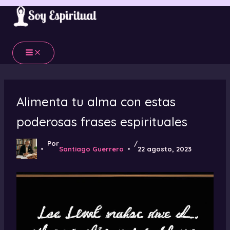
Ir
al
contenido
Alimenta tu alma con estas
poderosas frases espirituales
Por
/
Santiago Guerrero
22 agosto, 2023