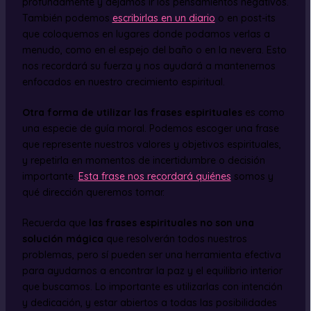
profundamente y dejamos ir los pensamientos negativos.
También podemos
escribirlas en un diario
o en post-its
que coloquemos en lugares donde podamos verlas a
menudo, como en el espejo del baño o en la nevera. Esto
nos recordará su fuerza y nos ayudará a mantenernos
enfocados en nuestro crecimiento espiritual.
Otra forma de utilizar las frases espirituales
es como
una especie de guía moral. Podemos escoger una frase
que represente nuestros valores y objetivos espirituales,
y repetirla en momentos de incertidumbre o decisión
importante.
Esta frase nos recordará quiénes
somos y
qué dirección queremos tomar.
Recuerda que
las frases espirituales no son una
solución mágica
que resolverán todos nuestros
problemas, pero sí pueden ser una herramienta efectiva
para ayudarnos a encontrar la paz y el equilibrio interior
que buscamos. Lo importante es utilizarlas con intención
y dedicación, y estar abiertos a todas las posibilidades