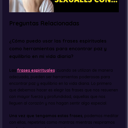
Preguntas Relacionadas
¿Cómo puedo usar las frases espirituales
como herramientas para encontrar paz y
equilibrio en mi vida diaria?
Las
frases espirituales
, cuando se utilizan de manera
adecuada, pueden ser herramientas poderosas para
encontrar paz y equilibrio en la vida diaria. Lo primero
que debemos hacer es elegir las frases que nos resuenen
con mayor fuerza y profundidad, aquellas que nos
lleguen al corazón y nos hagan sentir algo especial.
Una vez que tengamos estas frases
, podemos meditar
con ellas, repetirlas como mantras mientras respiramos