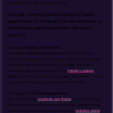
que podrían surgir a partir de ellas.
¿De qué manera puedo incorporar frases
espirituales en mis prácticas de meditación y
mindfulness para conectarme con mi ser
interior?
1. Utiliza el poder del mantra:
Las frases espirituales pueden ser utilizadas como
mantras para conectar con tu ser interior. Al repetir una
frase con intención y conciencia, puedes crear un
ambiente de paz y serenidad en tu
mente y cuerpo
.
Algunos mantras populares incluyen: «Soy amor», «Estoy
en calma» o «Confío en el proceso de la vida».
2. Incluye afirmaciones positivas:
Las afirmaciones
positivas son frases
que se repiten a
uno mismo para reforzar pensamientos y sentimientos
positivos. Incorporar afirmaciones en tu
práctica diaria