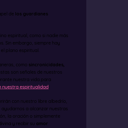
apel de
los guardianes
no espiritual, como si nadie más
os. Sin embargo, siempre hay
l plano espiritual.
maneras, como
sincronicidades,
estas son señales de nuestros
rante nuestra vida para
n nuestra espiritualidad
.
irán con nuestro libre albedrío,
 ayudarnos a alcanzar nuestras
ión, la oración o simplemente
ivina y recibir su
amor