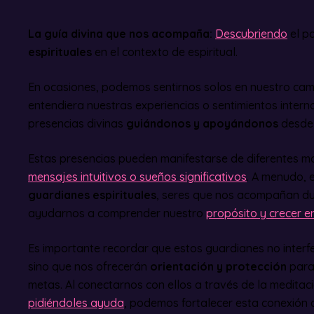
La guía divina que nos acompaña:
Descubriendo
el p
espirituales
en el contexto de espiritual.
En ocasiones, podemos sentirnos solos en nuestro cami
entendiera nuestras experiencias o sentimientos intern
presencias divinas
guiándonos y apoyándonos
desde e
Estas presencias pueden manifestarse de diferentes 
mensajes intuitivos o sueños significativos
. A menudo, 
guardianes espirituales
, seres que nos acompañan du
ayudarnos a comprender nuestro
propósito y crecer e
Es importante recordar que estos guardianes no interfer
sino que nos ofrecerán
orientación y protección
para
metas. Al conectarnos con ellos a través de la meditac
pidiéndoles ayuda
, podemos fortalecer esta conexión d