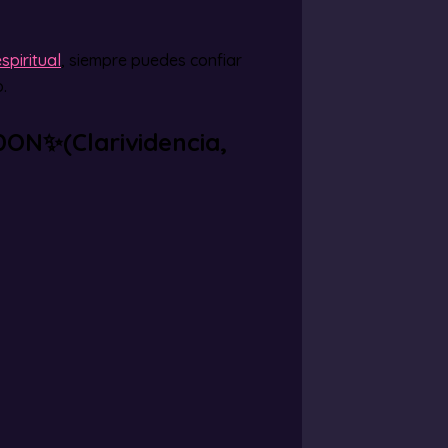
spiritual
, siempre puedes confiar
.
DON✨(Clarividencia,