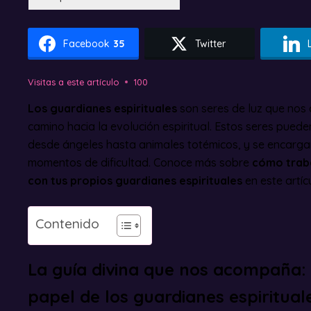
Facebook
35
Twitter
Visitas a este artículo
100
Los guardianes espirituales
son seres de luz que nos
camino hacia la evolución espiritual. Estos seres pued
desde ángeles hasta animales totémicos, y se encarg
momentos de dificultad. Conoce más sobre
cómo traba
con tus propios guardianes espirituales
en este artíc
Contenido
La guía divina que nos acompaña:
papel de los guardianes espiritual