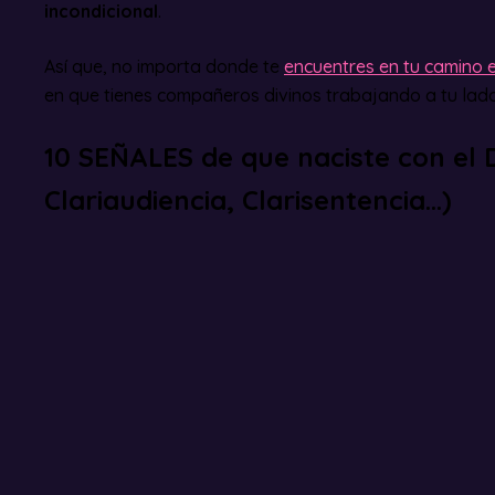
incondicional
.
Así que, no importa donde te
encuentres en tu camino e
en que tienes compañeros divinos trabajando a tu lado
10 SEÑALES de que naciste con el 
Clariaudiencia, Clarisentencia…)