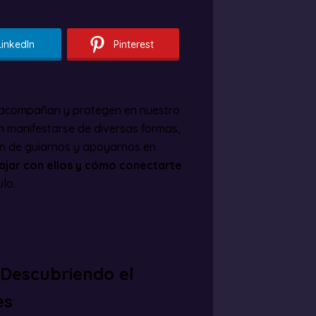
LinkedIn
Pinterest
 acompañan y protegen en nuestro
en manifestarse de diversas formas,
an de guiarnos y apoyarnos en
jar con ellos y cómo conectarte
ulo.
 Descubriendo el
es