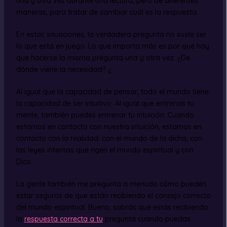
una y otra vez durante una lectura, pero de diferentes
maneras, para tratar de cambiar cuál es la respuesta.
En estas situaciones, la verdadera pregunta no suele ser
lo que está en juego. Lo que importa más es por qué hay
que hacerse la misma pregunta una y otra vez. ¿De
dónde viene la necesidad? ¿.
Al igual que la capacidad de pensar, todo el mundo tiene
la capacidad de ser intuitivo. Al igual que entrenas tu
mente, también puedes entrenar tu intuición. Cuando
estamos en contacto con nuestra intuición, estamos en
contacto con la realidad: con el mundo de la dicha, con
las leyes internas que rigen el mundo espiritual y con
Dios.
La gente también me pregunta a menudo cómo pueden
estar seguros de que están recibiendo el consejo correcto
del mundo espiritual. Bueno, sabrás que estás recibiendo
la
respuesta correcta a tu
pregunta cuando puedas