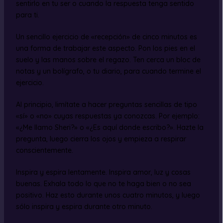
sentirlo en tu ser o cuando la respuesta tenga sentido
para ti.
Un sencillo ejercicio de «recepción» de cinco minutos es
una forma de trabajar este aspecto. Pon los pies en el
suelo y las manos sobre el regazo. Ten cerca un bloc de
notas y un bolígrafo, o tu diario, para cuando termine el
ejercicio.
Al principio, limítate a hacer preguntas sencillas de tipo
«sí» o «no» cuyas respuestas ya conozcas. Por ejemplo:
«¿Me llamo Sheri?» o «¿Es aquí donde escribo?». Hazte la
pregunta, luego cierra los ojos y empieza a respirar
conscientemente.
Inspira y espira lentamente. Inspira amor, luz y cosas
buenas. Exhala todo lo que no te haga bien o no sea
positivo. Haz esto durante unos cuatro minutos, y luego
sólo inspira y espira durante otro minuto.