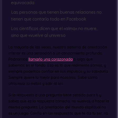
equivocada
Las personas que tienen buenas relaciones no
tienen que contarlo todo en Facebook
Los científicos dicen que el «alma» no muere,
sino que «vuelve al universo
La mayoría de las veces, nuestro sistema de orientación
interior es una sensación o un conocimiento profundo.
Podríamos
llamarlo una corazonada
o algo que
sabemos en el fondo. Eso es lo que realmente somos, y
siempre podemos confiar en sus impulsos y su sabiduría.
Siempre quiere lo mejor para nosotros. Sabe cómo
atravesar la niebla y salir al sol.
Si la respuesta a una pregunta tiene sentido para ti y
sabes que es la respuesta correcta, no vuelvas a hacer la
misma pregunta. La orientación del mundo espiritual no
es un juego. Confía en las respuestas que te da tu ser, no