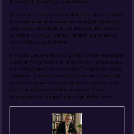
tu corazón ni tu mente, y sigue adelante.
Al hacer esto, empezarás a sentirte más ligero a medida
que te deshaces de tu «desorden» energético, y pronto
serás capaz de entender lo que el espíritu está tratando
de decirte con mayor claridad. Sentirás que te acercas
mucho más a tu guía interior.
A medida que aprendas más y más, también empezarás
a escribir más y más notas. Al principio, no te preocupes
por la ortografía ni por releer nada. Simplemente escribe
libremente. Cuando sientas que lo has escrito todo, léelo
despacio y piensa en lo que significa. Al principio, puede
que no tenga ningún sentido, pero con el tiempo
empezarás a ver lo importante y significativo que es.