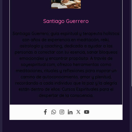
Santiago Guerrero
Santiago Guerrero, guía espiritual y terapeuta holística
con años de experiencia en meditación, reiki,
astrología y coaching, dedicada a ayudar a las
personas a conectar con su esencia, sanar bloqueos
emocionales y encontrar propósito. A través de
soyespiritual.com, ofrezco herramientas como
meditaciones, rituales y reflexiones para inspirar un
camino de autoconocimiento, amor y plenitud,
recordando a cada individuo que la paz y la alegría
están dentro de ellos. Cursos Espirituales para el
despertar de la consciencia.