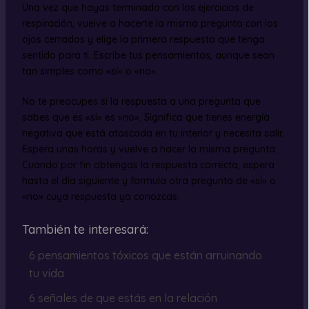
Una vez que hayas terminado con los ejercicios de
respiración, vuelve a hacerte la misma pregunta con los
ojos cerrados y elige la primera respuesta que tenga
sentido para ti. Escribe tus pensamientos, aunque sean
tan simples como «sí» o «no».
No te preocupes si la respuesta a una pregunta que
sabes que es «sí» es «no». Significa que tienes energía
negativa que está atascada en tu interior y necesita salir.
Espera unas horas y vuelve a hacer la misma pregunta.
Cuando por fin obtengas la respuesta correcta, espera
hasta el día siguiente y formula otra pregunta de «sí» o
«no» cuya respuesta ya conozcas.
También te interesará:
6 pensamientos tóxicos que están arruinando
tu vida
6 señales de que estás en la relación