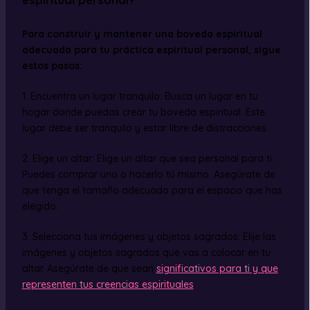
Para construir y mantener una boveda espiritual
adecuada para tu práctica espiritual personal, sigue
estos pasos:
1. Encuentra un lugar tranquilo: Busca un lugar en tu
hogar donde puedas crear tu boveda espiritual. Este
lugar debe ser tranquilo y estar libre de distracciones.
2. Elige un altar: Elige un altar que sea personal para ti.
Puedes comprar uno o hacerlo tú mismo. Asegúrate de
que tenga el tamaño adecuado para el espacio que has
elegido.
3. Selecciona tus imágenes y objetos sagrados: Elije las
imágenes y objetos sagrados que vas a colocar en tu
altar. Asegúrate de que sean
significativos para ti y que
representen tus creencias espirituales
.