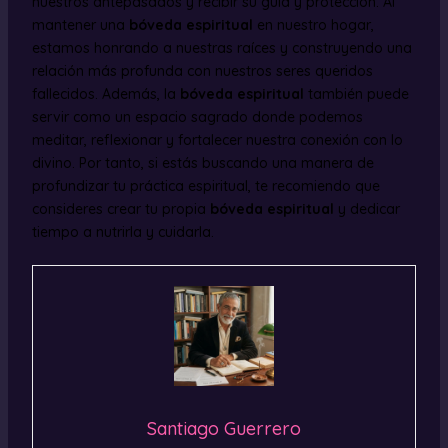
nuestros antepasados y recibir su guía y protección. Al
mantener una
bóveda espiritual
en nuestro hogar,
estamos honrando a nuestras raíces y construyendo una
relación más profunda con nuestros seres queridos
fallecidos. Además, la
bóveda espiritual
también puede
servir como un espacio sagrado donde podemos
meditar, reflexionar y fortalecer nuestra conexión con lo
divino. Por tanto, si estás buscando una manera de
profundizar tu práctica espiritual, te recomiendo que
consideres crear tu propia
bóveda espiritual
y dedicar
tiempo a nutrirla y cuidarla.
Santiago Guerrero