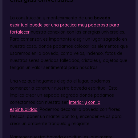
La construcción y mantenimiento de una
boveda
espiritual puede ser una práctica muy poderosa para
fortalecer
nuestra conexión con las energías universales.
Para comenzar, es importante elegir un lugar sagrado en
nuestra casa, donde podamos colocar los elementos que
usaremos en la boveda, como velas, incienso, fotos de
nuestros seres queridos fallecidos, cristales y objetos que
tengan un valor sentimental para nosotros.
Una vez que hayamos elegido el lugar, podemos
comenzar a construir nuestra boveda espiritual. Esto
implica crear un espacio sagrado donde podamos
conectarnos con nuestro ser
interior y con la
espiritualidad
. Podemos decorar la boveda con flores
frescas, poner un mantel bonito y encender velas para
crear un ambiente tranquilo y relajante.
Mantener nuestra boveda espiritual es igualmente