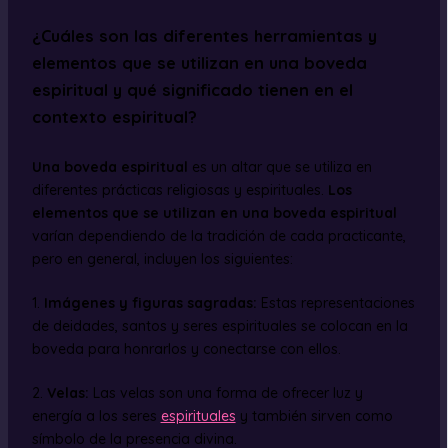
¿Cuáles son las diferentes herramientas y
elementos que se utilizan en una boveda
espiritual y qué significado tienen en el
contexto espiritual?
Una boveda espiritual
es un altar que se utiliza en
diferentes prácticas religiosas y espirituales.
Los
elementos que se utilizan en una boveda espiritual
varían dependiendo de la tradición de cada practicante,
pero en general, incluyen los siguientes:
1.
Imágenes y figuras sagradas:
Estas representaciones
de deidades, santos y seres espirituales se colocan en la
boveda para honrarlos y conectarse con ellos.
2.
Velas:
Las velas son una forma de ofrecer luz y
energía a los seres
espirituales
y también sirven como
símbolo de la presencia divina.