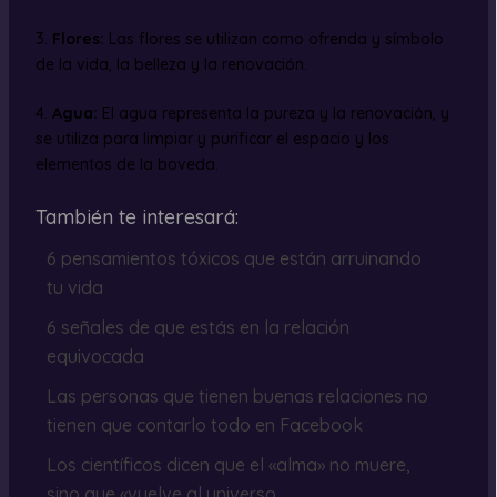
3.
Flores:
Las flores se utilizan como ofrenda y símbolo
de la vida, la belleza y la renovación.
4.
Agua:
El agua representa la pureza y la renovación, y
se utiliza para limpiar y purificar el espacio y los
elementos de la boveda.
También te interesará:
6 pensamientos tóxicos que están arruinando
tu vida
6 señales de que estás en la relación
equivocada
Las personas que tienen buenas relaciones no
tienen que contarlo todo en Facebook
Los científicos dicen que el «alma» no muere,
sino que «vuelve al universo