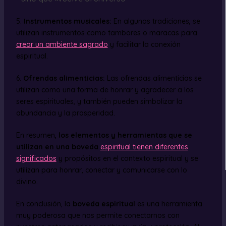
5.
Instrumentos musicales:
En algunas tradiciones, se
utilizan instrumentos como tambores o maracas para
crear un ambiente sagrado
y facilitar la conexión
espiritual.
6.
Ofrendas alimenticias:
Las ofrendas alimenticias se
utilizan como una forma de honrar y agradecer a los
seres espirituales, y también pueden simbolizar la
abundancia y la prosperidad.
En resumen,
los elementos y herramientas que se
utilizan en una boveda
espiritual tienen diferentes
significados
y propósitos en el contexto espiritual y se
utilizan para honrar, conectar y comunicarse con lo
divino.
En conclusión, la
boveda espiritual
es una herramienta
muy poderosa que nos permite conectarnos con