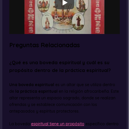
Preguntas Relacionadas
¿Qué es una boveda espiritual y cuál es su
propósito dentro de la práctica espiritual?
Una boveda espiritual
es un altar que se utiliza dentro
de
la práctica espiritual
en la religión afrocaribeña. Este
altar representa un espacio sagrado, donde se realizan
ofrendas y se establece comunicación con los
antepasados y espíritus protectores.
La boveda
espiritual tiene un propósito
específico dentro