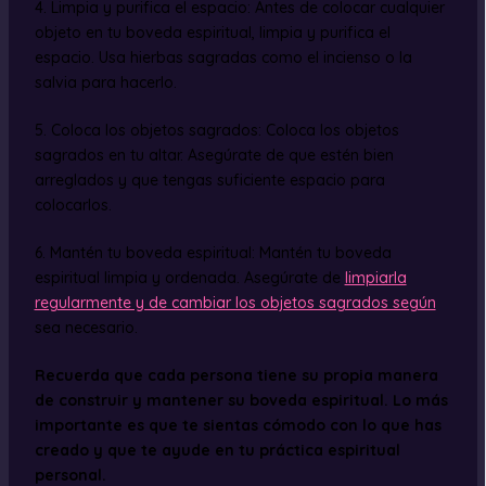
4. Limpia y purifica el espacio: Antes de colocar cualquier
objeto en tu boveda espiritual, limpia y purifica el
espacio. Usa hierbas sagradas como el incienso o la
salvia para hacerlo.
5. Coloca los objetos sagrados: Coloca los objetos
sagrados en tu altar. Asegúrate de que estén bien
arreglados y que tengas suficiente espacio para
colocarlos.
6. Mantén tu boveda espiritual: Mantén tu boveda
espiritual limpia y ordenada. Asegúrate de
limpiarla
regularmente y de cambiar los objetos sagrados según
sea necesario.
Recuerda que cada persona tiene su propia manera
de construir y mantener su boveda espiritual. Lo más
importante es que te sientas cómodo con lo que has
creado y que te ayude en tu práctica espiritual
personal.