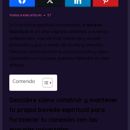
Visitas a este artículo
57
En la práctica espiritual afrocaribeña, la
Bóveda
Espiritual
es un altar sagrado dedicado a nuestros
antepasados. Aquí se rinde homenaje y se pide
protección y guía a través de rituales y ofrendas.
Descubre cómo construir tu propia bóveda y cómo
conectarte con tus seres queridos fallecidos en este
artículo.
Contenido
Descubre cómo construir y mantener
tu propia boveda espiritual para
fortalecer tu conexión con las
energías universales