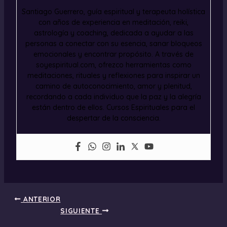
Santiago Guerrero, guía espiritual y terapeuta holística
con años de experiencia en meditación, reiki,
astrología y coaching, dedicada a ayudar a las
personas a conectar con su esencia, sanar bloqueos
emocionales y encontrar propósito. A través de
soyespiritual.com, ofrezco herramientas como
meditaciones, rituales y reflexiones para inspirar un
camino de autoconocimiento, amor y plenitud,
recordando a cada individuo que la paz y la alegría
están dentro de ellos. Cursos Espirituales para el
despertar de la consciencia.
ANTERIOR
SIGUIENTE