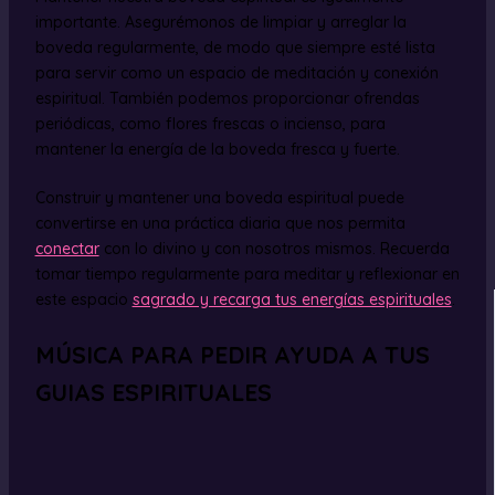
importante. Asegurémonos de limpiar y arreglar la
boveda regularmente, de modo que siempre esté lista
para servir como un espacio de meditación y conexión
espiritual. También podemos proporcionar ofrendas
periódicas, como flores frescas o incienso, para
mantener la energía de la boveda fresca y fuerte.
Construir y mantener una boveda espiritual puede
convertirse en una práctica diaria que nos permita
conectar
con lo divino y con nosotros mismos. Recuerda
tomar tiempo regularmente para meditar y reflexionar en
este espacio
sagrado y recarga tus energías espirituales
.
MÚSICA PARA PEDIR AYUDA A TUS
GUIAS ESPIRITUALES