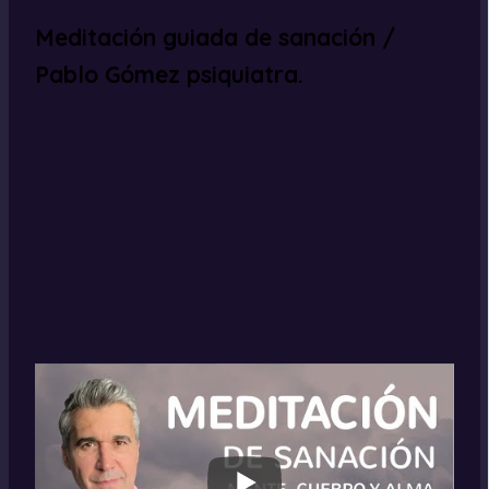
Meditación guiada de sanación /
Pablo Gómez psiquiatra.