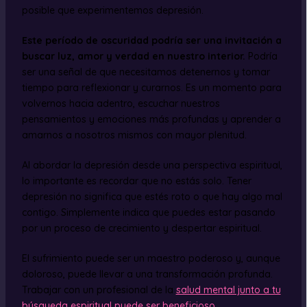
posible que experimentemos depresión.
Este período de oscuridad podría ser una invitación a
buscar luz, amor y verdad en nuestro interior.
Podría
ser una señal de que necesitamos detenernos y tomar
tiempo para reflexionar y curarnos. Es un momento para
volvernos hacia adentro, escuchar nuestros
pensamientos y emociones más profundas y aprender a
amarnos a nosotros mismos con mayor plenitud.
Al abordar la depresión desde una perspectiva espiritual,
lo importante es recordar que no estás solo. Tener
depresión no significa que estés roto o que hay algo mal
contigo. Simplemente indica que puedes estar pasando
por un proceso de crecimiento y despertar espiritual.
El sufrimiento puede ser un maestro poderoso y, aunque
doloroso, puede llevar a una transformación profunda.
Trabajar con un profesional de la
salud mental junto a tu
búsqueda espiritual puede ser beneficioso
.