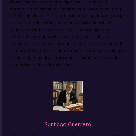
el proceso de crecimiento espiritual. Esto implica
aprender a valorarse a sí mismo, nutrir la autoestima y
cultivar un vínculo más profundo con el ser interior, lo que
a su vez puede llevar a relaciones más saludables y
satisfactorias. Por supuesto, esto no significa que
debamos evitar las relaciones o que no podamos
depender emocionalmente de los demás en absoluto. En
cambio, se trata de encontrar un equilibrio saludable y no
permitir que nuestras emociones y bienestar dependan
completamente de los demás.
Santiago Guerrero