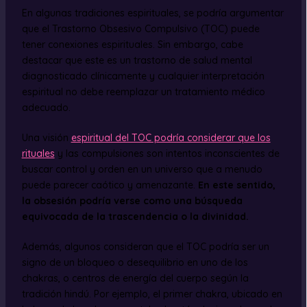
En algunas tradiciones espirituales, se podría argumentar
que el Trastorno Obsesivo Compulsivo (TOC) puede
tener conexiones espirituales. Sin embargo, cabe
destacar que este es un trastorno de salud mental
diagnosticado clínicamente y cualquier interpretación
espiritual no debe reemplazar un tratamiento médico
adecuado.
Una visión
espiritual del TOC podría considerar que los
rituales
y las compulsiones son intentos inconscientes de
buscar control y orden en un universo que a menudo
puede parecer caótico y amenazante.
En este sentido,
la obsesión podría verse como una búsqueda
equivocada de la trascendencia o la divinidad.
Además, algunos consideran que el TOC podría ser un
signo de un bloqueo o desequilibrio en uno de los
chakras, o centros de energía del cuerpo según la
tradición hindú. Por ejemplo, el primer chakra, ubicado en