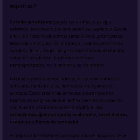
espiritual?
La
baja autoestima
puede ser un indicio de que
estamos desconectados de nuestro ser espiritual. Desde
una visión espiritual, somos seres divinos y completos,
llenos de amor y luz. Sin embargo, cuando permitimos
que las críticas, los juicios y las expectativas del mundo
exterior nos afecten, podemos sentirnos
menospreciados, no queridos y no valorados.
La baja autoestima nos hace sentir que no somos lo
suficientemente buenos, hermosos, inteligentes o
exitosos. Estas creencias erróneas sobre nosotros
mismos son signos de que hemos perdido la conexión
con nuestra verdadera esencia espiritual.
No
recordamos quiénes somos realmente, seres divinos,
creativos y llenos de potencial.
Es importante entender que cada uno de nosotros tiene