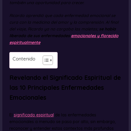
también una oportunidad para crecer.
Ricardo aprendió que cada enfermedad emocional se
cura con la medicina del amor y la comprensión. Al final
del viaje, Ricardo ya no cargaba las maletas;
se había
liberado de sus enfermedades
emocionales y florecido
espiritualmente
.
Contenido
Revelando el Significado Espiritual de
las 10 Principales Enfermedades
Emocionales
El
significado espiritual
de las enfermedades
emocionales a menudo se pasa por alto, sin embargo,
reconocer y entender estos contextos más profundos