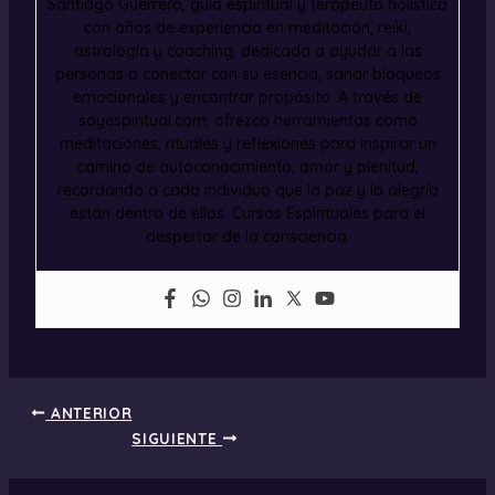
Santiago Guerrero, guía espiritual y terapeuta holística
con años de experiencia en meditación, reiki,
astrología y coaching, dedicada a ayudar a las
personas a conectar con su esencia, sanar bloqueos
emocionales y encontrar propósito. A través de
soyespiritual.com, ofrezco herramientas como
meditaciones, rituales y reflexiones para inspirar un
camino de autoconocimiento, amor y plenitud,
recordando a cada individuo que la paz y la alegría
están dentro de ellos. Cursos Espirituales para el
despertar de la consciencia.
ANTERIOR
SIGUIENTE