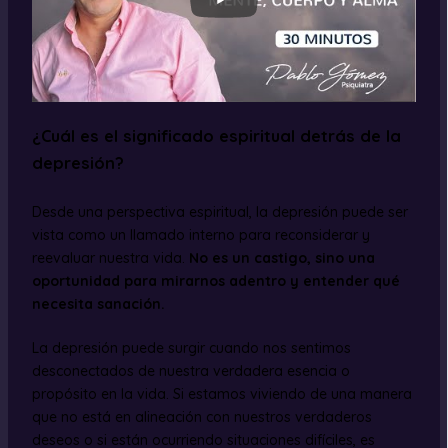
¿Cuál es el significado espiritual detrás de la
depresión?
Desde una perspectiva espiritual, la depresión puede ser
vista como un llamado interno para reconsiderar y
reevaluar nuestra vida.
No es un castigo, sino una
oportunidad para mirarnos adentro y entender qué
necesita sanación.
La depresión puede surgir cuando nos sentimos
desconectados de nuestra verdadera esencia o
propósito en la vida. Si estamos viviendo de una manera
que no está en alineación con nuestros verdaderos
deseos o si están ocurriendo situaciones difíciles, es