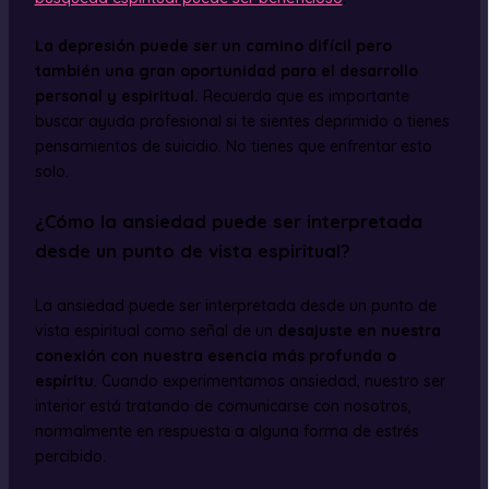
La depresión puede ser un camino difícil pero
también una gran oportunidad para el desarrollo
personal y espiritual.
Recuerda que es importante
buscar ayuda profesional si te sientes deprimido o tienes
pensamientos de suicidio. No tienes que enfrentar esto
solo.
¿Cómo la ansiedad puede ser interpretada
desde un punto de vista espiritual?
La ansiedad puede ser interpretada desde un punto de
vista espiritual como señal de un
desajuste en nuestra
conexión con nuestra esencia más profunda o
espíritu
. Cuando experimentamos ansiedad, nuestro ser
interior está tratando de comunicarse con nosotros,
normalmente en respuesta a alguna forma de estrés
percibido.