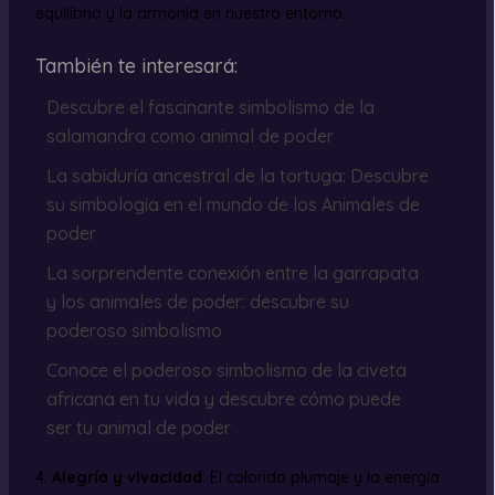
equilibrio y la armonía en nuestro entorno.
También te interesará:
Descubre el fascinante simbolismo de la
salamandra como animal de poder
La sabiduría ancestral de la tortuga: Descubre
su simbología en el mundo de los Animales de
poder
La sorprendente conexión entre la garrapata
y los animales de poder: descubre su
poderoso simbolismo
Conoce el poderoso simbolismo de la civeta
africana en tu vida y descubre cómo puede
ser tu animal de poder
4.
Alegría y vivacidad
: El colorido plumaje y la energía