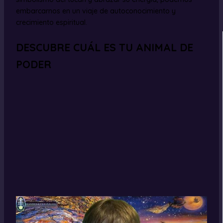
embarcarnos en un viaje de autoconocimiento y
crecimiento espiritual.
DESCUBRE CUÁL ES TU ANIMAL DE
PODER