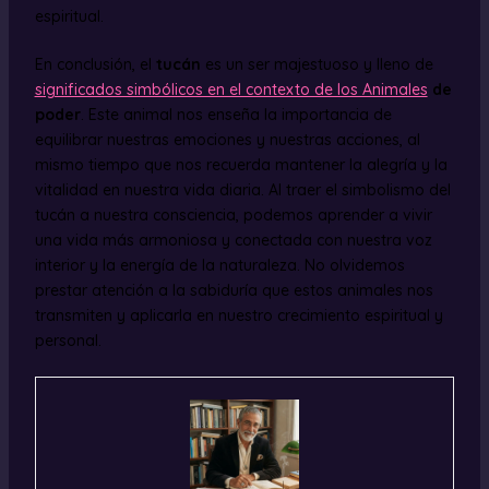
espiritual.
En conclusión, el
tucán
es un ser majestuoso y lleno de
significados simbólicos en el contexto de los Animales
de
poder
. Este animal nos enseña la importancia de
equilibrar nuestras emociones y nuestras acciones, al
mismo tiempo que nos recuerda mantener la alegría y la
vitalidad en nuestra vida diaria. Al traer el simbolismo del
tucán a nuestra consciencia, podemos aprender a vivir
una vida más armoniosa y conectada con nuestra voz
interior y la energía de la naturaleza. No olvidemos
prestar atención a la sabiduría que estos animales nos
transmiten y aplicarla en nuestro crecimiento espiritual y
personal.