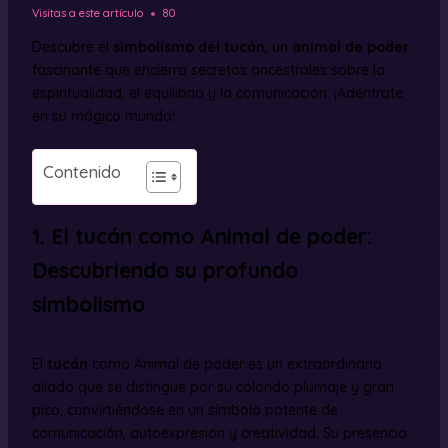
Visitas a este artículo
80
Descubre el
simbolismo del tucán
, un
animal de poder
fascinante que encierra secretos ancestrales sobre la
espiritualidad, el equilibrio y la comunicación. ¡Adéntrate
en su mágico mundo!
Contenido
1. El tucán como Animal de poder:
Descubriendo su profundo
simbolismo
El
tucán
como Animal de poder es un extraordinario
aliado que se distingue por su colorido plumaje y gran
pico, convirtiéndose en un símbolo potente de
comunicación, autoexpresión y creatividad. Su presencia