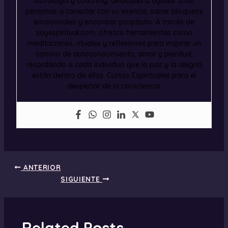
astrología y coaching, dedicada a ayudar a las
personas a conectar con su esencia, sanar bloqueos
emocionales y encontrar propósito. A través de
soyespiritual.com, ofrezco herramientas como
meditaciones, rituales y reflexiones para inspirar un
camino de autoconocimiento, amor y plenitud,
recordando a cada individuo que la paz y la alegría
están dentro de ellos. Cursos Espirituales para el
despertar de la consciencia.
ANTERIOR
SIGUIENTE
Related Posts