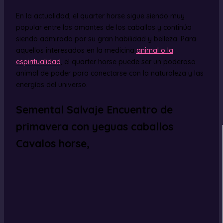
En la actualidad, el quarter horse sigue siendo muy
popular entre los amantes de los caballos y continúa
siendo admirado por su gran habilidad y belleza. Para
aquellos interesados en la medicina
animal o la
espiritualidad
, el quarter horse puede ser un poderoso
animal de poder para conectarse con la naturaleza y las
energías del universo.
Semental Salvaje Encuentro de
primavera con yeguas caballos
Cavalos horse,