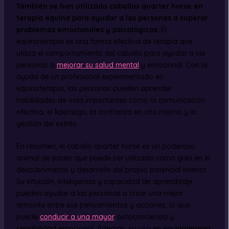
También se han utilizado caballos quarter horse en
terapia equina para ayudar a las personas a superar
problemas emocionales y psicológicos
. El
equinoterapia es una forma efectiva de terapia que
utiliza el comportamiento del caballo para ayudar a las
personas a
mejorar su salud mental
y emocional. Con la
ayuda de un profesional experimentado en
equinoterapia, las personas pueden aprender
habilidades de vida importantes como la comunicación
efectiva, el liderazgo, la confianza en uno mismo y la
gestión del estrés.
En resumen, el caballo quarter horse es un poderoso
animal de poder que puede ser utilizado como guía en el
descubrimiento y desarrollo del propio potencial interior.
Su intuición, inteligencia y capacidad de aprendizaje
pueden ayudar a las personas a crear una mejor
armonía entre sus pensamientos y acciones, lo que
puede
conducir a una mayor
autoconciencia y
sensibilidad emocional. Además, su uso en equinoterapia