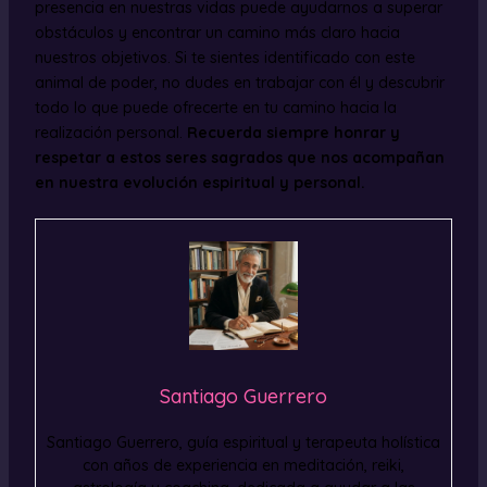
presencia en nuestras vidas puede ayudarnos a superar
obstáculos y encontrar un camino más claro hacia
nuestros objetivos. Si te sientes identificado con este
animal de poder, no dudes en trabajar con él y descubrir
todo lo que puede ofrecerte en tu camino hacia la
realización personal.
Recuerda siempre honrar y
respetar a estos seres sagrados que nos acompañan
en nuestra evolución espiritual y personal.
Santiago Guerrero
Santiago Guerrero, guía espiritual y terapeuta holística
con años de experiencia en meditación, reiki,