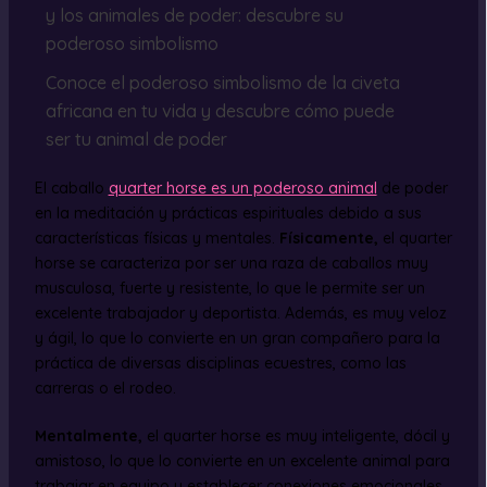
y los animales de poder: descubre su
poderoso simbolismo
Conoce el poderoso simbolismo de la civeta
africana en tu vida y descubre cómo puede
ser tu animal de poder
El caballo
quarter horse es un poderoso animal
de poder
en la meditación y prácticas espirituales debido a sus
características físicas y mentales.
Físicamente,
el quarter
horse se caracteriza por ser una raza de caballos muy
musculosa, fuerte y resistente, lo que le permite ser un
excelente trabajador y deportista. Además, es muy veloz
y ágil, lo que lo convierte en un gran compañero para la
práctica de diversas disciplinas ecuestres, como las
carreras o el rodeo.
Mentalmente,
el quarter horse es muy inteligente, dócil y
amistoso, lo que lo convierte en un excelente animal para
trabajar en equipo y establecer conexiones emocionales