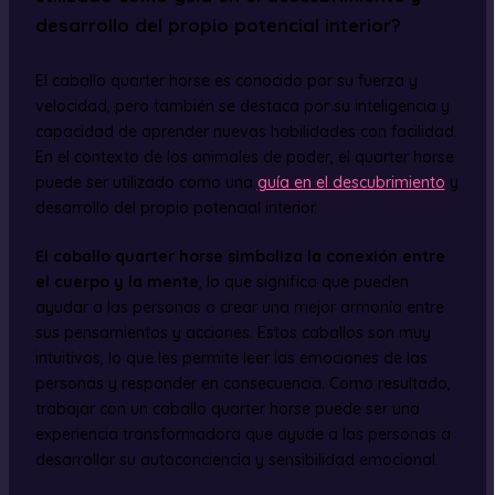
desarrollo del propio potencial interior?
El caballo quarter horse es conocido por su fuerza y ​​
velocidad, pero también se destaca por su inteligencia y
capacidad de aprender nuevas habilidades con facilidad.
En el contexto de los animales de poder, el quarter horse
puede ser utilizado como una
guía en el descubrimiento
y
desarrollo del propio potencial interior.
El caballo quarter horse simboliza la conexión entre
el cuerpo y la mente
, lo que significa que pueden
ayudar a las personas a crear una mejor armonía entre
sus pensamientos y acciones. Estos caballos son muy
intuitivos, lo que les permite leer las emociones de las
personas y responder en consecuencia. Como resultado,
trabajar con un caballo quarter horse puede ser una
experiencia transformadora que ayude a las personas a
desarrollar su autoconciencia y sensibilidad emocional.