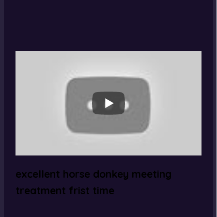
excellent horse donkey meeting
treatment frist time