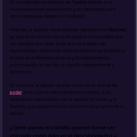
Es considerado un símbolo de
fuerza
debido a su
musculatura bien desarrollada y su capacidad para
correr distancias largas con facilidad.
Además, el quarter horse también representa la
libertad
,
ya que en la cultura nativa americana se considera que
los caballos son seres libres que no pueden ser
domesticados fácilmente. Este simbolismo se extiende a
la idea de la libertad personal y la independencia,
promoviendo la idea de un espíritu independiente y
autónomo.
En resumen, el caballo quarter horse es un animal de
poder
en la cultura nativa americana debido a su
simbolismo relacionado con la rapidez, la fuerza y la
libertad, y su papel histórico en la historia y cultura de la
nación.
¿Cómo puede el caballo quarter horse ser
utilizado como guía en el descubrimiento y