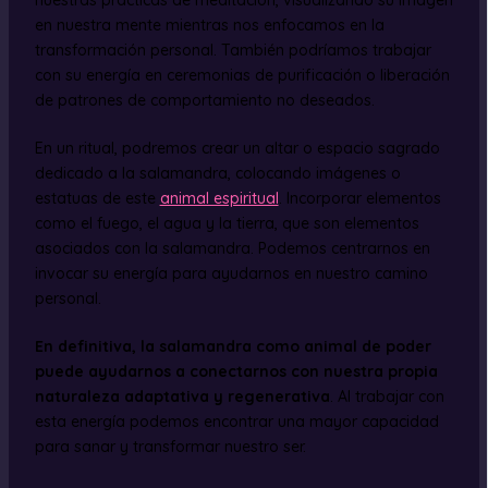
en nuestra mente mientras nos enfocamos en la
transformación personal. También podríamos trabajar
con su energía en ceremonias de purificación o liberación
de patrones de comportamiento no deseados.
En un ritual, podremos crear un altar o espacio sagrado
dedicado a la salamandra, colocando imágenes o
estatuas de este
animal espiritual
. Incorporar elementos
como el fuego, el agua y la tierra, que son elementos
asociados con la salamandra. Podemos centrarnos en
invocar su energía para ayudarnos en nuestro camino
personal.
En definitiva, la salamandra como animal de poder
puede ayudarnos a conectarnos con nuestra propia
naturaleza adaptativa y regenerativa
. Al trabajar con
esta energía podemos encontrar una mayor capacidad
para sanar y transformar nuestro ser.