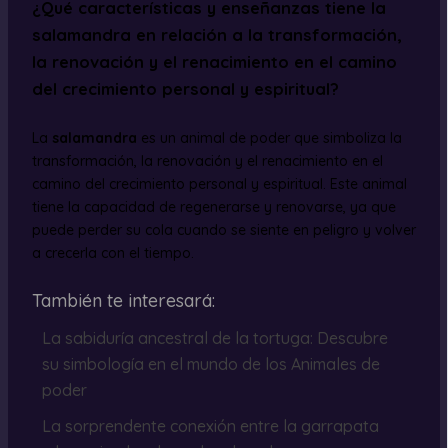
¿Qué características y enseñanzas tiene la
salamandra en relación a la transformación,
la renovación y el renacimiento en el camino
del crecimiento personal y espiritual?
La
salamandra
es un animal de poder que simboliza la
transformación, la renovación y el renacimiento en el
camino del crecimiento personal y espiritual. Este animal
tiene la capacidad de regenerarse y renovarse, ya que
puede perder su cola cuando se siente en peligro y volver
a crecerla con el tiempo.
También te interesará:
La sabiduría ancestral de la tortuga: Descubre
su simbología en el mundo de los Animales de
poder
La sorprendente conexión entre la garrapata