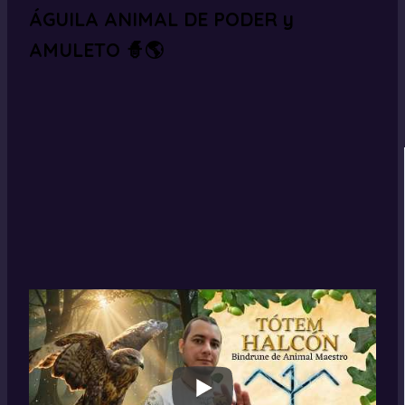
ÁGUILA ANIMAL DE PODER y
AMULETO 🧙🌎