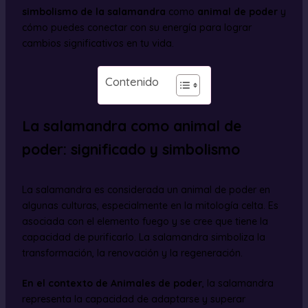
simbolismo de la salamandra
como
animal de poder
y
cómo puedes conectar con su energía para lograr
cambios significativos en tu vida.
Contenido
La salamandra como animal de
poder: significado y simbolismo
La salamandra es considerada un animal de poder en
algunas culturas, especialmente en la mitología celta. Es
asociada con el elemento fuego y se cree que tiene la
capacidad de purificarlo. La salamandra simboliza la
transformación, la renovación y la regeneración.
En el contexto de Animales de poder
, la salamandra
representa la capacidad de adaptarse y superar