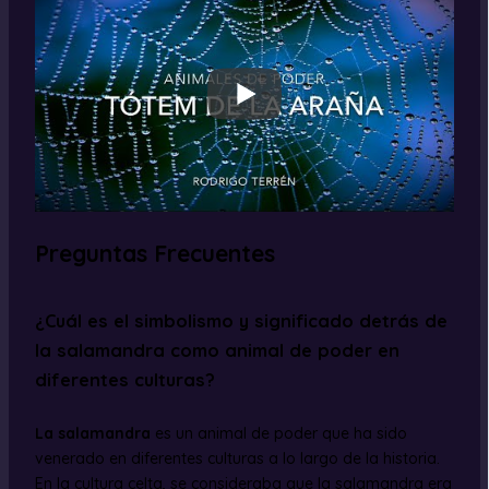
Preguntas Frecuentes
¿Cuál es el simbolismo y significado detrás de
la salamandra como animal de poder en
diferentes culturas?
La salamandra
es un animal de poder que ha sido
venerado en diferentes culturas a lo largo de la historia.
En la cultura celta, se consideraba que la salamandra era