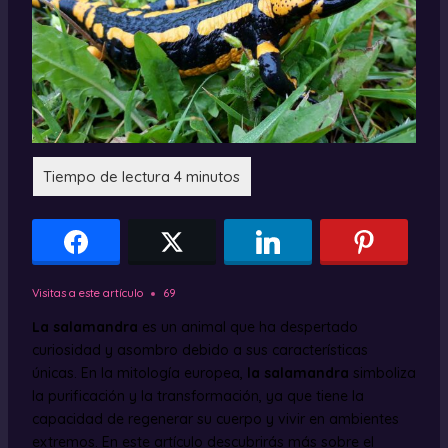
Visitas a este artículo
69
La salamandra
es un animal que ha despertado
curiosidad y asombro debido a sus características
únicas. En la mitología europea,
la salamandra
simboliza
la purificación y la transformación, ya que tiene la
capacidad de regenerar su cuerpo y vivir en ambientes
extremos. En este artículo descubrirás más sobre el