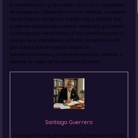
la transformación y renovación, así como la capacidad
de adaptarse a diferentes entornos. Además, su relación
con el fuego le otorga una energía vital y creativa que
puede ser utilizada para superar obstáculos y potenciar
nuestra propia fuerza interior. Si nos conectamos con la
energía de la salamandra, podemos encontrar en ella
una valiosa guía en nuestro camino de
autodescubrimiento y crecimiento personal. ¡Atrévete a
explorar la magia de los animales de poder!
Santiago Guerrero
Santiago Guerrero, guía espiritual y terapeuta holística