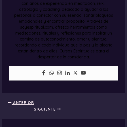
con años de experiencia en meditación, reiki,
astrología y coaching, dedicada a ayudar a las
personas a conectar con su esencia, sanar bloqueos
emocionales y encontrar propósito. A través de
soyespiritual.com, ofrezco herramientas como
meditaciones, rituales y reflexiones para inspirar un
camino de autoconocimiento, amor y plenitud,
recordando a cada individuo que la paz y la alegría
están dentro de ellos. Cursos Espirituales para el
despertar de la consciencia.
ANTERIOR
SIGUIENTE