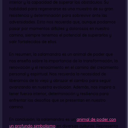
interior y la capacidad de superar los obstáculos. Su
habilidad para regenerarse es una muestra de su gran
resistencia y determinación para sobrevivir ante las
adversidades. Esto nos recuerda que, aunque podamos
pasar por momentos difíciles y dolorosos en nuestro
camino, siempre tenemos el potencial de superarlos y
salir fortalecidos de ellos.
En resumen, la salamandra es un animal de poder que
nos enseña sobre la importancia de la transformación, la
renovación y el renacimiento en el camino del crecimiento
personal y espiritual. Nos recuerda la necesidad de
liberarnos de lo viejo y abrazar el cambio para seguir
avanzando en nuestra evolución. Además, nos inspira a
tener fuerza interior, determinación y resiliencia para
enfrentar los desafíos que se presentan en nuestro
camino.
En conclusión, la salamandra es un
animal de poder con
un profundo simbolismo
en diversas culturas. Representa