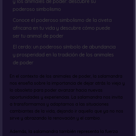
y los animales de poder: descubre su
poderoso simbolismo
Conoce el poderoso simbolismo de la civeta
africana en tu vida y descubre cómo puede
ser tu animal de poder
El cerdo: un poderoso símbolo de abundancia
y prosperidad en la tradición de los animales
de poder
En el contexto de los animales de poder, la salamandra
nos enseña sobre la importancia de dejar atrás lo viejo y
lo obsoleto para poder avanzar hacia nuevas
oportunidades y experiencias. La salamandra nos invita
a transformarnos y adaptarnos a las situaciones
cambiantes de la vida, dejando ir aquello que ya no nos
sirve y abrazando la renovación y el cambio.
Además, la salamandra también representa la fuerza