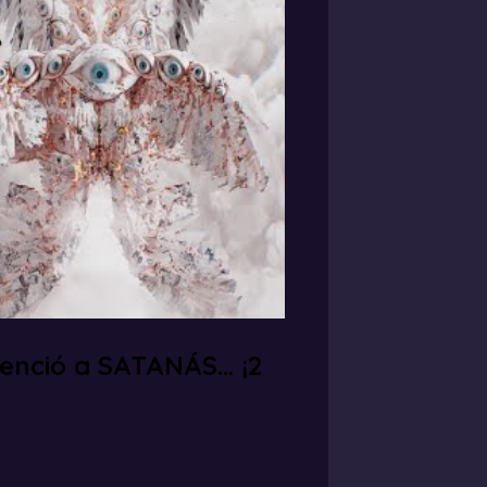
enció a SATANÁS… ¡2