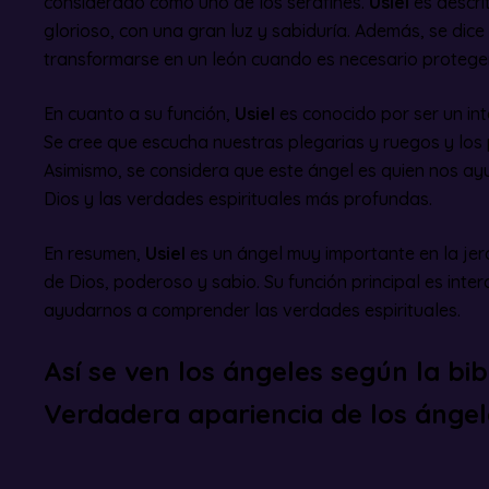
considerado como uno de los serafines.
Usiel
es descri
glorioso, con una gran luz y sabiduría. Además, se dice
transformarse en un león cuando es necesario proteger
En cuanto a su función,
Usiel
es conocido por ser un int
Se cree que escucha nuestras plegarias y ruegos y los 
Asimismo, se considera que este ángel es quien nos ay
Dios y las verdades espirituales más profundas.
En resumen,
Usiel
es un ángel muy importante en la jera
de Dios, poderoso y sabio. Su función principal es inte
ayudarnos a comprender las verdades espirituales.
Así se ven los ángeles según la bibl
Verdadera apariencia de los ángel