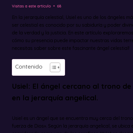
Visitas a este artículo
68
En la jerarquía celestial, Usiel es uno de los ángeles m
ser celestial es conocido por su sabiduría y poder div
de la verdad y la justicia. En este artículo exploraremos 
cómo su presencia puede impactar nuestras vidas terre
necesitas saber sobre este fascinante ángel celestial!
Contenido
Usiel: El ángel cercano al trono de 
en la jerarquía angelical.
Usiel es un ángel que se encuentra muy cerca del trono 
fuerza de Dios». Según la jerarquía angelical, se ubica 