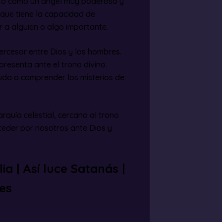
to como un ángel muy poderoso y
 que tiene la capacidad de
 a alguien o algo importante.
ercesor entre Dios y los hombres.
presenta ante el trono divino.
uda a comprender los misterios de
rquía celestial, cercano al trono
rceder por nosotros ante Dios y
ia | Así luce Satanás |
es