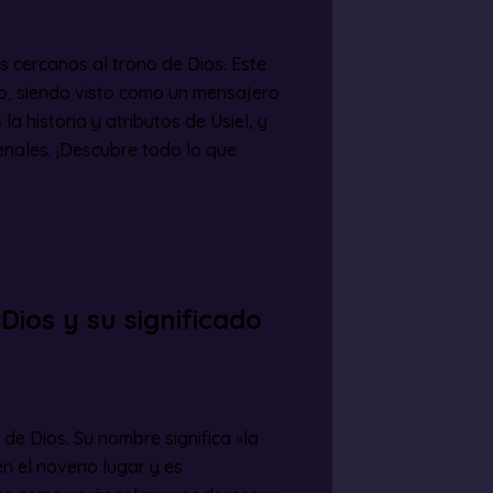
ás cercanos al trono de Dios. Este
ino, siendo visto como un mensajero
la historia y atributos de Usiel, y
nales. ¡Descubre todo lo que
Dios y su significado
de Dios. Su nombre significa «la
en el noveno lugar y es