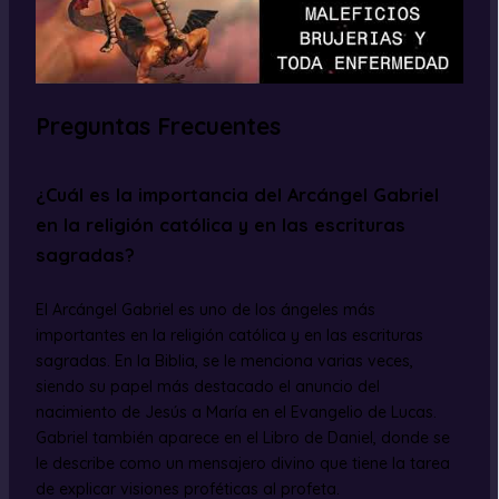
Preguntas Frecuentes
¿Cuál es la importancia del Arcángel Gabriel
en la religión católica y en las escrituras
sagradas?
El Arcángel Gabriel es uno de los ángeles más
importantes en la religión católica y en las escrituras
sagradas. En la Biblia, se le menciona varias veces,
siendo su papel más destacado el anuncio del
nacimiento de Jesús a María en el Evangelio de Lucas.
Gabriel también aparece en el Libro de Daniel, donde se
le describe como un mensajero divino que tiene la tarea
de explicar visiones proféticas al profeta.