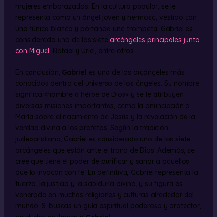
mujeres embarazadas. En la cultura popular, se le
representa como un ángel joven y hermoso, vestido con
una túnica blanca y portando una trompeta. Gabriel es
considerado uno de los siete
arcángeles principales junto
con Miguel
, Rafael y Uriel, entre otros.
En conclusión,
Gabriel
es uno de los arcángeles más
conocidos dentro del universo de los ángeles. Su nombre
significa «hombre o héroe de Dios» y se le atribuyen
diversas misiones importantes, como la anunciación a
María sobre el nacimiento de Jesús y la revelación de la
verdad divina a los profetas. Según la tradición
judeocristiana, Gabriel es considerado uno de los siete
arcángeles que están ante el trono de Dios. Además, se
cree que tiene el poder de purificar y sanar a aquellos
que lo invocan con fe. En definitiva, Gabriel representa la
fuerza, la justicia y la sabiduría divina, y su figura es
venerada en muchas religiones y culturas alrededor del
mundo. Si buscas un guía espiritual poderoso y protector,
no dudes en llamar a
Gabriel
.