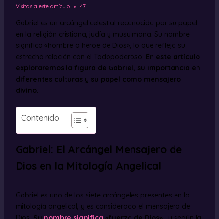
Visitas a este artículo
47
Gabriel es un arcángel celestial reconocido por su papel
en la religión cristiana, judía y musulmana. Su nombre
significa «hombre o héroe de Dios», lo que refleja su
estrecha relación con el Todopoderoso.
En este artículo
exploraremos la figura de Gabriel, su importancia en
diferentes culturas y su papel como mensajero
divino.
Contenido
Gabriel: El Arcángel Mensajero de
Dios en la Mitología Angelical
Gabriel es uno de los siete arcángeles presentes en la
mitología angelical, y es considerado el mensajero de
Dios.
Su
nombre significa
«fuerza de Dios»
, y según la