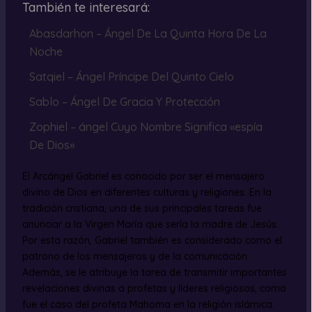
También te interesará:
Abasdarhon – Ángel De La Quinta Hora De La
Noche
Satqiel – Ángel Príncipe Del Quinto Cielo
Sablo – Ángel De Gracia Y Protección
Zophiel – ángel Cuyo Nombre Significa «espía
De Dios»
El Arcángel Gabriel es conocido por ser el mensajero
divino de Dios en diferentes culturas y religiones. En la
tradición cristiana, una de sus principales tareas fue
anunciar a la Virgen María que sería la madre de Jesús.
Por esta razón, Gabriel también es considerado como el
patrono de los mensajeros y de la comunicación.
Además, se le atribuye la tarea de transmitir importantes
revelaciones divinas a profetas y líderes religiosos, como
fue el caso del profeta Mahoma en la religión islámica.