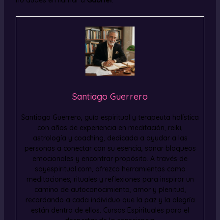
Santiago Guerrero
Santiago Guerrero, guía espiritual y terapeuta holística
con años de experiencia en meditación, reiki,
astrología y coaching, dedicada a ayudar a las
personas a conectar con su esencia, sanar bloqueos
emocionales y encontrar propósito. A través de
soyespiritual.com, ofrezco herramientas como
meditaciones, rituales y reflexiones para inspirar un
camino de autoconocimiento, amor y plenitud,
recordando a cada individuo que la paz y la alegría
están dentro de ellos. Cursos Espirituales para el