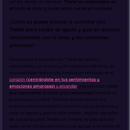
con los demás. En resumen,
Theliel es responsable de
difundir el amor y la paz entre los seres humanos
.
¿Cómo se puede invocar o conectar con
Theliel para recibir su ayuda y guía en asuntos
relacionados con el amor y las relaciones
afectivas?
Para invocar o conectar con Theliel en asuntos
relacionados con el amor y las relaciones afectivas, es
recomendable realizar una meditación enfocada en el
corazón
(centrándote en tus sentimientos y
emociones amorosas)
y encender
una vela rosa
(color
que representa el amor y las relaciones)
mientras se
pronuncia su nombre. También puedes recitar una
oración o mantra específico para invocar su presencia y
pedir su ayuda y guía en este ámbito. Algunos ejemplos
de oraciones para Theliel son: «Theliel, te pido que me
guíes en mi camino amoroso y me ayudes a encontrar al