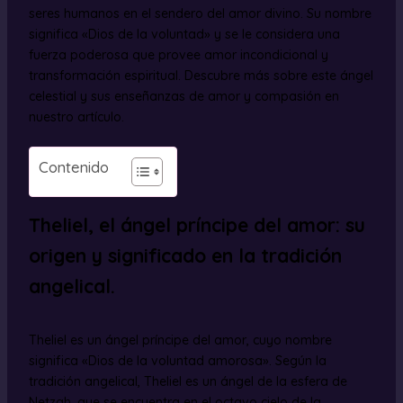
seres humanos en el sendero del amor divino. Su nombre
significa «Dios de la voluntad» y se le considera una
fuerza poderosa que provee amor incondicional y
transformación espiritual. Descubre más sobre este ángel
celestial y sus enseñanzas de amor y compasión en
nuestro artículo.
Contenido
Theliel, el ángel príncipe del amor: su
origen y significado en la tradición
angelical.
Theliel es un ángel príncipe del amor, cuyo nombre
significa «Dios de la voluntad amorosa». Según la
tradición angelical, Theliel es un ángel de la esfera de
Netzah, que se encuentra en el octavo cielo de la