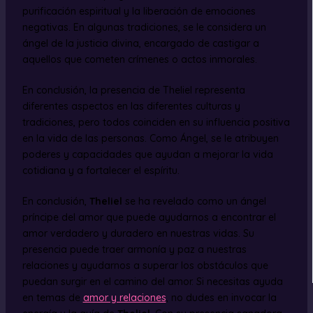
purificación espiritual y la liberación de emociones
negativas. En algunas tradiciones, se le considera un
ángel de la justicia divina, encargado de castigar a
aquellos que cometen crímenes o actos inmorales.
En conclusión, la presencia de Theliel representa
diferentes aspectos en las diferentes culturas y
tradiciones, pero todos coinciden en su influencia positiva
en la vida de las personas. Como Ángel, se le atribuyen
poderes y capacidades que ayudan a mejorar la vida
cotidiana y a fortalecer el espíritu.
En conclusión,
Theliel
se ha revelado como un ángel
príncipe del amor que puede ayudarnos a encontrar el
amor verdadero y duradero en nuestras vidas. Su
presencia puede traer armonía y paz a nuestras
relaciones y ayudarnos a superar los obstáculos que
puedan surgir en el camino del amor. Si necesitas ayuda
en temas de
amor y relaciones
, no dudes en invocar la