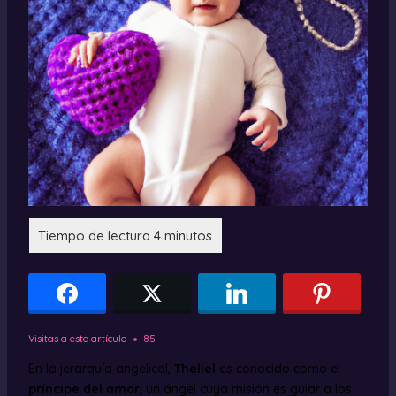
Visitas a este artículo
85
En la jerarquía angelical,
Theliel
es conocido como el
príncipe del amor
, un ángel cuya misión es guiar a los