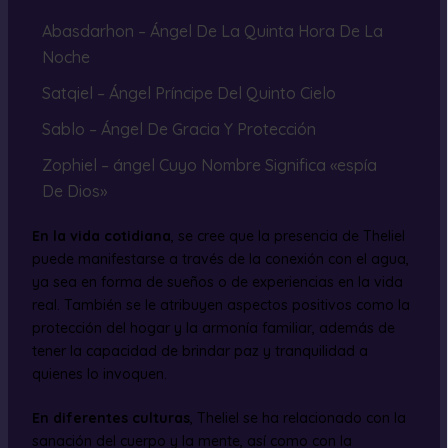
Abasdarhon – Ángel De La Quinta Hora De La
Noche
Satqiel – Ángel Príncipe Del Quinto Cielo
Sablo – Ángel De Gracia Y Protección
Zophiel – ángel Cuyo Nombre Significa «espía
De Dios»
En la vida cotidiana
, se cree que la presencia de Theliel
puede manifestarse a través de la conexión con el agua,
ya sea en forma de sueños o de experiencias en la vida
real. También se le atribuyen aspectos positivos como la
protección del hogar y la armonía familiar, además de
tener la capacidad de brindar paz y tranquilidad a
quienes lo invoquen.
En diferentes culturas
, Theliel se ha relacionado con la
sanación del cuerpo y la mente, así como con la