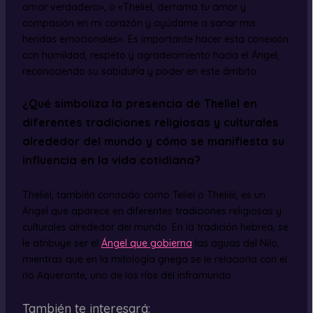
amor verdadero», o «Theliel, derrama tu amor y
compasión en mi corazón y ayúdame a sanar mis
heridas emocionales». Es importante hacer esta conexión
con humildad, respeto y agradecimiento hacia el Ángel,
reconociendo su sabiduría y poder en este ámbito.
¿Qué simboliza la presencia de Theliel en
diferentes tradiciones religiosas y culturales
alrededor del mundo y cómo se manifiesta su
influencia en la vida cotidiana?
Theliel, también conocido como Teliel o Theliël, es un
Ángel que aparece en diferentes tradiciones religiosas y
culturales alrededor del mundo. En la tradición hebrea, se
le atribuye ser el
Ángel que gobierna
las aguas del Nilo,
mientras que en la mitología griega se le relaciona con el
río Aqueronte, uno de los ríos del inframundo.
También te interesará: