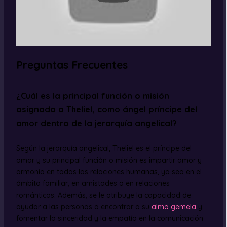
Preguntas Frecuentes
¿Cuál es la principal función o misión
asignada a Theliel, como ángel príncipe del
amor dentro de la jerarquía angelical?
Según la jerarquía angelical, Theliel es el príncipe del
amor y su principal función o misión es impartir amor y
armonía en todas las relaciones humanas, ya sea en el
ámbito familiar, en amistades o en relaciones
románticas. Además, se le atribuye la capacidad de
ayudar a las personas a encontrar a su
alma gemela
y
fomentar la sinceridad y la empatía en la comunicación