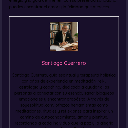
energía y la guía de
Theliel
. Con su presencia sanadora,
puedes encontrar el amor y la felicidad que mereces.
Santiago Guerrero
Santiago Guerrero, guía espiritual y terapeuta holística
con años de experiencia en meditación, reiki,
astrología y coaching, dedicada a ayudar a las
personas a conectar con su esencia, sanar bloqueos
emocionales y encontrar propósito. A través de
soyespiritual.com, ofrezco herramientas como
meditaciones, rituales y reflexiones para inspirar un
camino de autoconocimiento, amor y plenitud,
recordando a cada individuo que la paz y la alegría