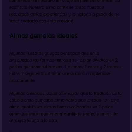
contenedor temporal o un «traje de piel» para la esencia
espiritual. Nuestra alma contiene todos nuestros
recuerdos de las experiencias y la historia a pesar de no
tener contacto con esta realidad.
Almas gemelas ideales
Algunos filósofos griegos pensaban que en la
antigüedad las formas astrales se habían dividido en 2
partes que tenían 4 brazos, 4 piernas, 2 caras y 2 troncos.
Estos 2 segmentos debían unirse para completarse
mutuamente.
Algunas creencias judías afirmaban que la tradición de la
cábala creía que cada alma había sido creada con otra
alma igual. Estas almas fueron colocadas en 2 polos
opuestos para mantener el equilibrio perfecto antes de
atraerse la una a la otra.