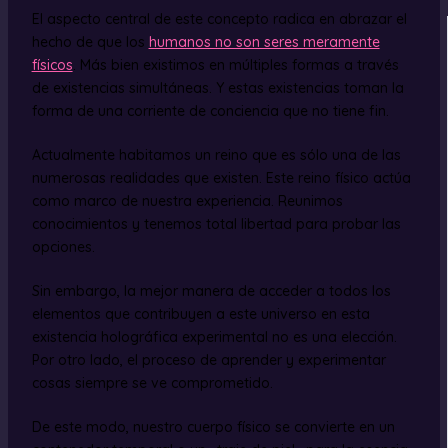
El aspecto central de este concepto radica en abrazar el
hecho de que los
humanos no son seres meramente
físicos
. Más bien existimos en múltiples formas a través
de existencias simultáneas. Y estas existencias toman la
forma de una corriente de conciencia que no tiene fin.
Actualmente habitamos un reino que es sólo una de las
numerosas realidades que existen. Este reino físico actúa
como marco de nuestra experiencia. Reunimos
conocimientos y tenemos total libertad para probar las
opciones.
Sin embargo, la mejor manera de acceder a todos los
elementos que contribuyen a este universo en esta
existencia holográfica experimental no es una elección.
Por otro lado, el proceso de aprender y experimentar
cosas siempre se ve comprometido.
De este modo, nuestro cuerpo físico se convierte en un