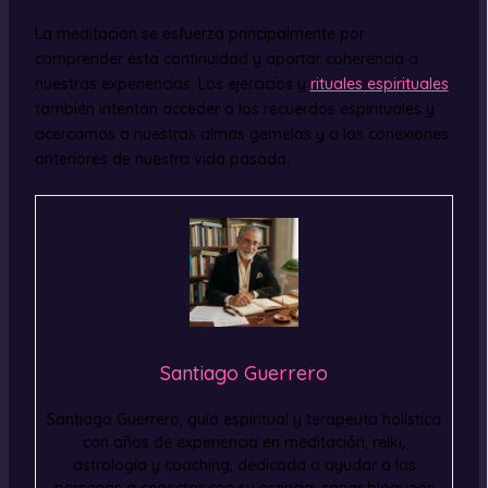
La meditación se esfuerza principalmente por
comprender esta continuidad y aportar coherencia a
nuestras experiencias. Los ejercicios y
rituales espirituales
también intentan acceder a los recuerdos espirituales y
acercarnos a nuestras almas gemelas y a las conexiones
anteriores de nuestra vida pasada.
Santiago Guerrero
Santiago Guerrero, guía espiritual y terapeuta holística
con años de experiencia en meditación, reiki,
astrología y coaching, dedicada a ayudar a las