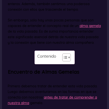
enteros. Además, también sentimos una poderosa
conexión con ellos que trasciende el tiempo.
Sin embargo, sólo hay unas pocas personas que son
capaces de entender el concepto real de un
alma gemela
de la vida pasada. Es de suma importancia entender
este significado esencial detrás de nuestra vida pasada
y la conexión que tiene con nuestra alma compañera.
Contenido
Encuentro de Almas Gemelas
Primero debemos tratar de entender esta vida pasada.
Luego debemos aventurarnos en las formas en que se
conecta con nosotros
antes de tratar de comprender a
nuestra alma
gemela.