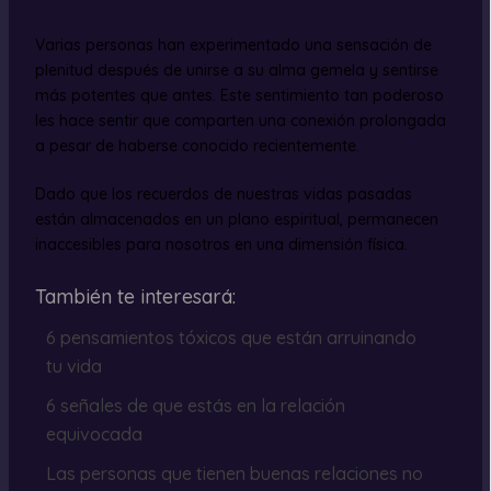
Varias personas han experimentado una sensación de
plenitud después de unirse a su alma gemela y sentirse
más potentes que antes. Este sentimiento tan poderoso
les hace sentir que comparten una conexión prolongada
a pesar de haberse conocido recientemente.
Dado que los recuerdos de nuestras vidas pasadas
están almacenados en un plano espiritual, permanecen
inaccesibles para nosotros en una dimensión física.
También te interesará:
6 pensamientos tóxicos que están arruinando
tu vida
6 señales de que estás en la relación
equivocada
Las personas que tienen buenas relaciones no