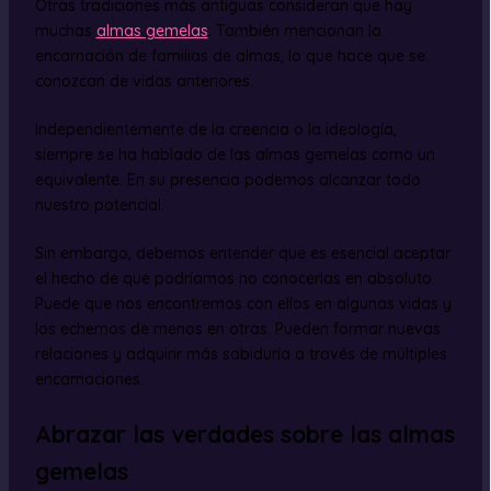
Otras tradiciones más antiguas consideran que hay
muchas
almas gemelas
. También mencionan la
encarnación de familias de almas, lo que hace que se
conozcan de vidas anteriores.
Independientemente de la creencia o la ideología,
siempre se ha hablado de las almas gemelas como un
equivalente. En su presencia podemos alcanzar todo
nuestro potencial.
Sin embargo, debemos entender que es esencial aceptar
el hecho de que podríamos no conocerlas en absoluto.
Puede que nos encontremos con ellos en algunas vidas y
los echemos de menos en otras. Pueden formar nuevas
relaciones y adquirir más sabiduría a través de múltiples
encarnaciones.
Abrazar las verdades sobre las almas
gemelas