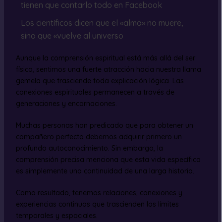
tienen que contarlo todo en Facebook
Los científicos dicen que el «alma» no muere,
sino que «vuelve al universo
Aunque la comprensión espiritual está más allá del ser
físico, sentimos una fuerte atracción hacia nuestra llama
gemela que trasciende toda explicación lógica. Las
conexiones espirituales permanecen a través de
generaciones y encarnaciones.
Muchas personas han predicado que para obtener un
compañero perfecto debemos adquirir primero un
profundo autoconocimiento. Sin embargo, la
comprensión precisa menciona que esta vida específica
es simplemente una continuidad de una larga historia.
Como resultado, tenemos relaciones, conexiones y
experiencias continuas que trascienden los límites
temporales y espaciales.