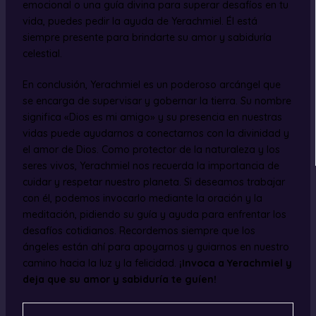
emocional o una guía divina para superar desafíos en tu
vida, puedes pedir la ayuda de Yerachmiel. Él está
siempre presente para brindarte su amor y sabiduría
celestial.
En conclusión, Yerachmiel es un poderoso arcángel que
se encarga de supervisar y gobernar la tierra. Su nombre
significa «Dios es mi amigo» y su presencia en nuestras
vidas puede ayudarnos a conectarnos con la divinidad y
el amor de Dios. Como protector de la naturaleza y los
seres vivos, Yerachmiel nos recuerda la importancia de
cuidar y respetar nuestro planeta. Si deseamos trabajar
con él, podemos invocarlo mediante la oración y la
meditación, pidiendo su guía y ayuda para enfrentar los
desafíos cotidianos. Recordemos siempre que los
ángeles están ahí para apoyarnos y guiarnos en nuestro
camino hacia la luz y la felicidad.
¡Invoca a Yerachmiel y
deja que su amor y sabiduría te guíen!