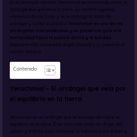
En la jerarquía celestial, Yerachmiel es reconocido como el
arcángel que gobierna la tierra. Su nombre significa
«misericordia de Dios» y se le atribuye la tarea de
proteger y cuidar el planeta.
Yerachmiel es uno de los
arcángeles más poderosos y su presencia guía a la
humanidad hacia la justicia divina y la bondad.
Descubre más sobre este ángel celestial y su papel en el
mundo terrenal.
Contenido
Yerachmiel – El arcángel que vela por
el equilibrio en la tierra.
Yerachmiel es un arcángel que se encarga de vigilar el
equilibrio en la tierra. Él es conocido como el «Ángel del
Juicio» y trabaja para mantener el balance entre el bien y