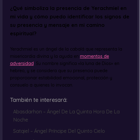
¿Qué simboliza la presencia de Yerachmiel en
mi vida y cómo puedo identificar los signos de
su presencia y mensaje en mi camino
espiritual?
Yerachmiel es un ángel de la cabalá que representa la
misericordia divina y la ayuda en
momentos de
adversidad
. Su nombre significa «la luna de Dios» en
hebreo, y se considera que su presencia puede
proporcionar estabilidad emocional, protección y
consuelo a quienes lo invocan.
También te interesará:
Abasdarhon – Ángel De La Quinta Hora De La
Noche
Satqiel – Ángel Príncipe Del Quinto Cielo