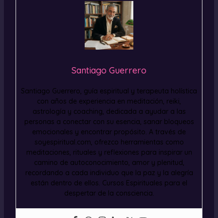
Santiago Guerrero
Santiago Guerrero, guía espiritual y terapeuta holística
con años de experiencia en meditación, reiki,
astrología y coaching, dedicada a ayudar a las
personas a conectar con su esencia, sanar bloqueos
emocionales y encontrar propósito. A través de
soyespiritual.com, ofrezco herramientas como
meditaciones, rituales y reflexiones para inspirar un
camino de autoconocimiento, amor y plenitud,
recordando a cada individuo que la paz y la alegría
están dentro de ellos. Cursos Espirituales para el
despertar de la consciencia.