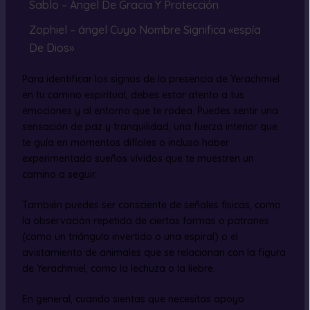
Sablo – Ángel De Gracia Y Protección
Zophiel – ángel Cuyo Nombre Significa «espía
De Dios»
Para identificar los signos de la presencia de Yerachmiel
en tu camino espiritual, debes estar atento a tus
emociones y al entorno que te rodea. Puedes sentir una
sensación de paz y tranquilidad, una fuerza interior que
te guía en momentos difíciles o incluso haber
experimentado sueños vívidos que te muestren un
camino a seguir.
También puedes ser consciente de señales físicas, como
la observación repetida de ciertas formas o patrones
(como un triángulo invertido o una espiral) o el
avistamiento de animales que se relacionan con la figura
de Yerachmiel, como la lechuza o la liebre.
En general, cuando sientas que necesitas apoyo