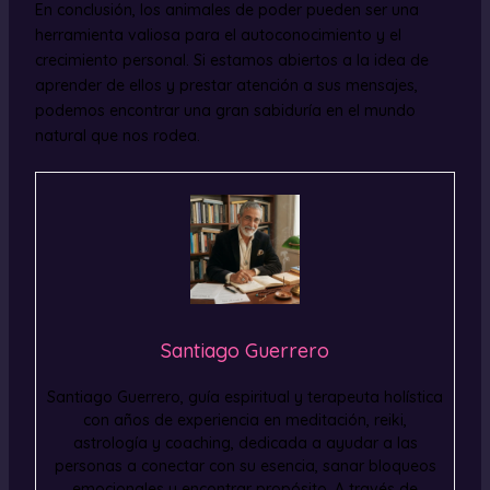
En conclusión, los animales de poder pueden ser una
herramienta valiosa para el autoconocimiento y el
crecimiento personal. Si estamos abiertos a la idea de
aprender de ellos y prestar atención a sus mensajes,
podemos encontrar una gran sabiduría en el mundo
natural que nos rodea.
Santiago Guerrero
Santiago Guerrero, guía espiritual y terapeuta holística
con años de experiencia en meditación, reiki,
astrología y coaching, dedicada a ayudar a las
personas a conectar con su esencia, sanar bloqueos
emocionales y encontrar propósito. A través de