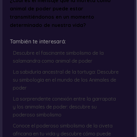
¿Cuál es el mensaje que la mofeta como
animal de poder puede estar
transmitiéndonos en un momento
determinado de nuestra vida?
También te interesará:
Descubre el fascinante simbolismo de la
salamandra como animal de poder
La sabiduría ancestral de la tortuga: Descubre
su simbología en el mundo de los Animales de
poder
La sorprendente conexión entre la garrapata
y los animales de poder: descubre su
poderoso simbolismo
Conoce el poderoso simbolismo de la civeta
africana en tu vida y descubre cómo puede