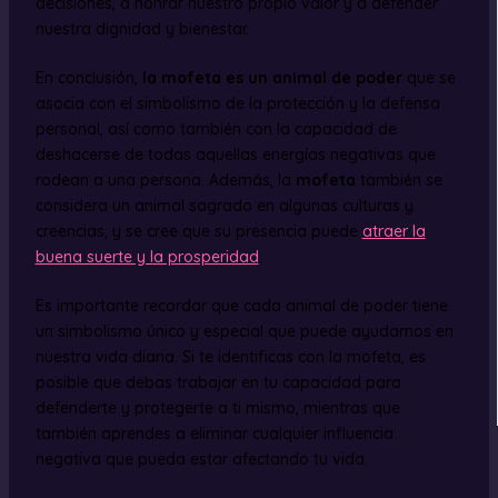
decisiones, a honrar nuestro propio valor y a defender
nuestra dignidad y bienestar.
En conclusión,
la mofeta es un animal de poder
que se
asocia con el simbolismo de la protección y la defensa
personal, así como también con la capacidad de
deshacerse de todas aquellas energías negativas que
rodean a una persona. Además, la
mofeta
también se
considera un animal sagrado en algunas culturas y
creencias, y se cree que su presencia puede
atraer la
buena suerte y la prosperidad
.
Es importante recordar que cada animal de poder tiene
un simbolismo único y especial que puede ayudarnos en
nuestra vida diaria. Si te identificas con la mofeta, es
posible que debas trabajar en tu capacidad para
defenderte y protegerte a ti mismo, mientras que
también aprendes a eliminar cualquier influencia
negativa que pueda estar afectando tu vida.