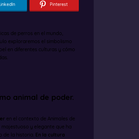
LinkedIn
Pinterest
icas de perros en el mundo,
ículo exploraremos el simbolismo
pel en diferentes culturas y cómo
das.
omo animal de poder.
er
en el contexto de Animales de
al majestuoso y elegante que ha
 de la historia.
En la cultura