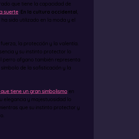
grado que tiene la capacidad de
a suerte
.
En la cultura occidental
,
 ha sido utilizado en la moda y el
fuerza, la protección y la valentía.
ncia y su instinto protector lo
el perro afgano también representa
 símbolo de la sofisticación y la
 que tiene un gran simbolismo
en
Su elegancia y majestuosidad lo
mientras que su instinto protector y
o.