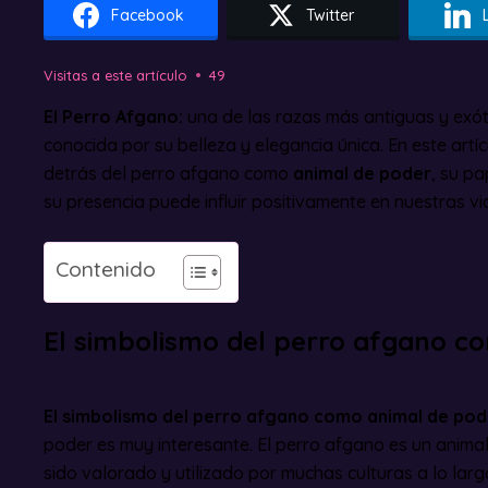
Facebook
Twitter
Visitas a este artículo
49
El Perro Afgano:
una de las razas más antiguas y exót
conocida por su belleza y elegancia única. En este art
detrás del perro afgano como
animal de poder
, su pa
su presencia puede influir positivamente en nuestras vi
Contenido
El simbolismo del perro afgano c
El simbolismo del perro afgano como animal de pod
poder es muy interesante. El perro afgano es un anim
sido valorado y utilizado por muchas culturas a lo largo