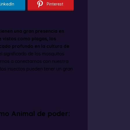
LinkedIn
Pinterest
tienen una gran presencia en
 vistos como plagas, los
icado profundo en la cultura de
l significado de los mosquitos
rnos a conectarnos con nuestra
eños insectos pueden tener un gran
omo Animal de poder: