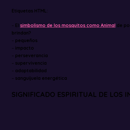
Etiquetas HTML:
–
El
simbolismo de los mosquitos como Animal
de po
brindan?
–
pequeños
–
impacto
–
perseverancia
–
supervivencia
–
adaptabilidad
–
sanguijuela energética
SIGNIFICADO ESPIRITUAL DE LOS 