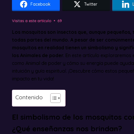
Facebook
Twitter
Visitas a este artículo
69
Los mosquitos son insectos que, aunque pequeños, 
todas partes del mundo. A pesar de ser comúnmente
mosquitos en realidad tienen un simbolismo y signif
los Animales de poder.
En este artículo exploraremos e
como Animal de poder y cómo su energía puede ayuda
intuición y guía espiritual. ¡Descubre cómo estos pequ
impacto en tu vida!
Contenido
El simbolismo de los mosquitos c
¿Qué enseñanzas nos brindan?