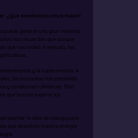
er: ¿Qué enseñanzas nos brindan?
ra puede generar una gran molestia
quitos nos recuerdan que aunque
do que nos rodea. A menudo, las
nificativas.
erseverancia y la supervivencia. A
les, los mosquitos han persistido
os y condiciones climáticas. Esta
los que buscan superar los
representar la idea de «sanguijuela
iones que absorben nuestra energía
angre.