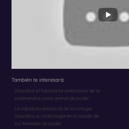
También te interesará:
Descubre el fascinante simbolismo de la
salamandra como animal de poder
La sabiduría ancestral de la tortuga:
Descubre su simbología en el mundo de
los Animales de poder