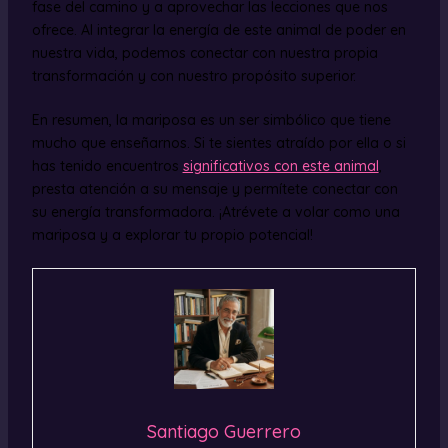
fase del camino y a aprovechar las lecciones que nos
ofrece. Al integrar la energía de este animal de poder en
nuestra vida, podemos conectar con nuestra propia
transformación y con nuestro propósito superior.
En resumen, la mariposa es un ser simbólico que tiene
mucho que enseñarnos. Si te sientes atraído por ella o si
has tenido encuentros
significativos con este animal
,
presta atención a su mensaje y permítete conectar con
su energía transformadora. ¡Atrévete a volar como una
mariposa y a explorar tu propio potencial!
Santiago Guerrero