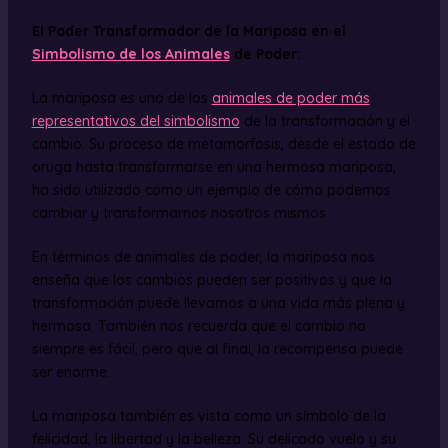
El Poder Transformador de la Mariposa en el
Simbolismo de los Animales
de Poder:
La mariposa es uno de los
animales de poder más
representativos del simbolismo
de la transformación y el
cambio. Su proceso de metamorfosis, desde el estado de
oruga hasta transformarse en una hermosa mariposa,
ha sido utilizado como un ejemplo de cómo podemos
cambiar y transformarnos nosotros mismos.
En términos de animales de poder, la mariposa nos
enseña que los cambios pueden ser positivos y que la
transformación puede llevarnos a una vida más plena y
hermosa. También nos recuerda que el cambio no
siempre es fácil, pero que al final, la recompensa puede
ser enorme.
La mariposa también es vista como un símbolo de la
felicidad, la libertad y la belleza. Su delicado vuelo y su