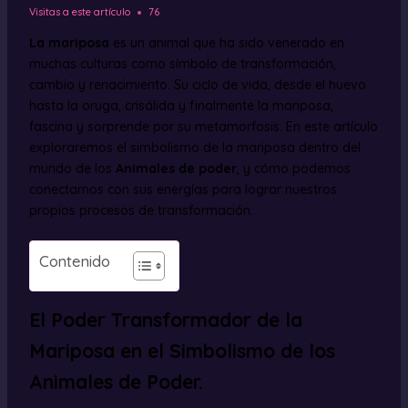
Visitas a este artículo
76
La mariposa
es un animal que ha sido venerado en
muchas culturas como símbolo de transformación,
cambio y renacimiento. Su ciclo de vida, desde el huevo
hasta la oruga, crisálida y finalmente la mariposa,
fascina y sorprende por su metamorfosis. En este artículo
exploraremos el simbolismo de la mariposa dentro del
mundo de los
Animales de poder
, y cómo podemos
conectarnos con sus energías para lograr nuestros
propios procesos de transformación.
Contenido
El Poder Transformador de la
Mariposa en el Simbolismo de los
Animales de Poder.