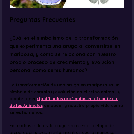
Preguntas Frecuentes
¿Cuál es el simbolismo de la transformación
que experimenta una oruga al convertirse en
mariposa, y cómo se relaciona con nuestro
propio proceso de crecimiento y evolución
personal como seres humanos?
La transformación de una oruga en mariposa es un
símbolo de cambio y evolución en el reino animal, y
puede tener
significados profundos en el contexto
de los Animales
de poder y nuestra propia vida como
seres humanos.
En muchas culturas, la oruga representa la etapa de
preparación y crecimiento, mientras que la mariposa