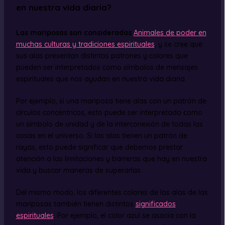
en nuestra vida diaria?
Las mariposas son consideradas
Animales de poder en
muchas culturas y tradiciones espirituales
, y se cree que
sus alas presentan distintos patrones y colores que
pueden ser interpretados como símbolos de mensajes
espirituales que nos ayudan en nuestra vida diaria.
Por ejemplo, si una mariposa tiene alas con un patrón de
círculos concéntricos, esto puede ser interpretado como
un símbolo de unidad y de la interconexión de todas las
cosas en el universo. Si las alas tienen un patrón de
rayas, esto puede significar que debemos prestar
atención a las limitaciones y barreras que hay en nuestra
vida y buscar maneras de superarlas.
Del mismo modo, los diferentes colores de las alas de las
mariposas también tienen distintos
significados
espirituales
. Por ejemplo, el color azul se asocia con la