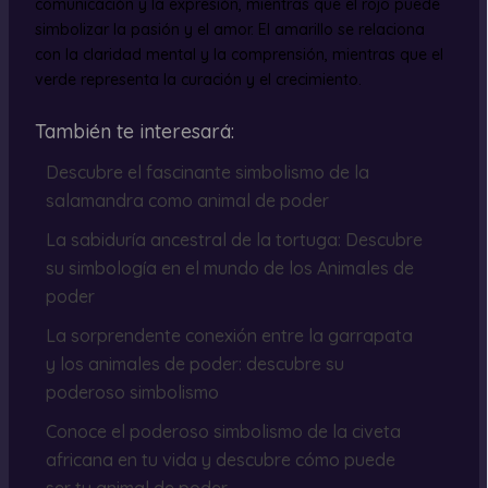
comunicación y la expresión, mientras que el rojo puede
simbolizar la pasión y el amor. El amarillo se relaciona
con la claridad mental y la comprensión, mientras que el
verde representa la curación y el crecimiento.
También te interesará:
Descubre el fascinante simbolismo de la
salamandra como animal de poder
La sabiduría ancestral de la tortuga: Descubre
su simbología en el mundo de los Animales de
poder
La sorprendente conexión entre la garrapata
y los animales de poder: descubre su
poderoso simbolismo
Conoce el poderoso simbolismo de la civeta
africana en tu vida y descubre cómo puede
ser tu animal de poder