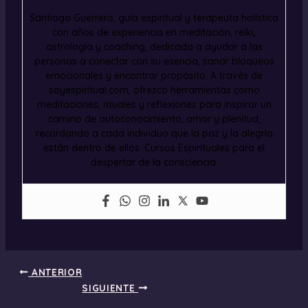
Santiago Guerrero, guía espiritual y terapeuta holística
con años de experiencia en meditación, reiki,
astrología y coaching, dedicada a ayudar a las
personas a conectar con su esencia, sanar bloqueos
emocionales y encontrar propósito. A través de
soyespiritual.com, ofrezco herramientas como
meditaciones, rituales y reflexiones para inspirar un
camino de autoconocimiento, amor y plenitud,
recordando a cada individuo que la paz y la alegría
están dentro de ellos. Cursos Espirituales para el
despertar de la consciencia.
ANTERIOR
SIGUIENTE