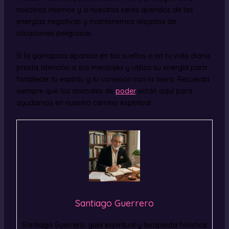
nosotros mismos y a nuestros seres queridos de las
energías negativas y mantenernos alejados de
situaciones peligrosas.
Si la garrapata aparece en tus sueños o en tu vida diaria,
presta atención a sus mensajes y utiliza su energía para
fortalecer tu espíritu y tu conexión con la tierra. Recuerda
siempre que los animales de
poder
están aquí para
ayudarnos en nuestro camino espiritual.
Santiago Guerrero
Santiago Guerrero, guía espiritual y terapeuta holística