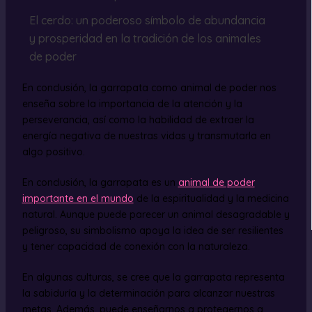
El cerdo: un poderoso símbolo de abundancia
y prosperidad en la tradición de los animales
de poder
En conclusión, la garrapata como animal de poder nos
enseña sobre la importancia de la atención y la
perseverancia, así como la habilidad de extraer la
energía negativa de nuestras vidas y transmutarla en
algo positivo.
En conclusión, la garrapata es un
animal de poder
importante en el mundo
de la espiritualidad y la medicina
natural. Aunque puede parecer un animal desagradable y
peligroso, su simbolismo apoya la idea de ser resilientes
y tener capacidad de conexión con la naturaleza.
En algunas culturas, se cree que la garrapata representa
la sabiduría y la determinación para alcanzar nuestras
metas. Además, puede enseñarnos a protegernos a