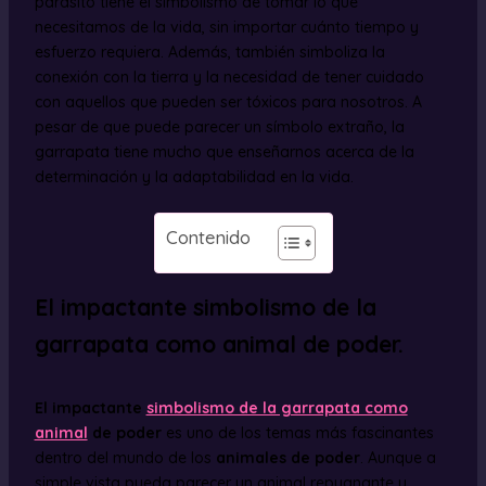
parasito tiene el simbolismo de tomar lo que
necesitamos de la vida, sin importar cuánto tiempo y
esfuerzo requiera. Además, también simboliza la
conexión con la tierra y la necesidad de tener cuidado
con aquellos que pueden ser tóxicos para nosotros. A
pesar de que puede parecer un símbolo extraño, la
garrapata tiene mucho que enseñarnos acerca de la
determinación y la adaptabilidad en la vida.
Contenido
El impactante simbolismo de la
garrapata como animal de poder.
El impactante
simbolismo de la garrapata como
animal
de poder
es uno de los temas más fascinantes
dentro del mundo de los
animales de poder
. Aunque a
simple vista pueda parecer un animal repugnante y