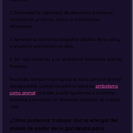
2. Desarrollar la capacidad de aferrarnos a nuestras
convicciones y valores, incluso si enfrentamos
dificultades.
3. Aprender a valorar los pequeños detalles de la vida y
a encontrar satisfacción en ellos.
4. Ser más resilientes y no abandonar fácilmente ante los
fracasos.
Recuerda, aunque la garrapata es vista como un animal
desagradable y peligroso para la salud, su
simbolismo
como animal
de poder puede ayudarnos a encontrar
fortaleza y tenacidad en diferentes aspectos de nuestra
vida.
¿Cómo podemos trabajar con la energía del
animal de poder de la garrapata para