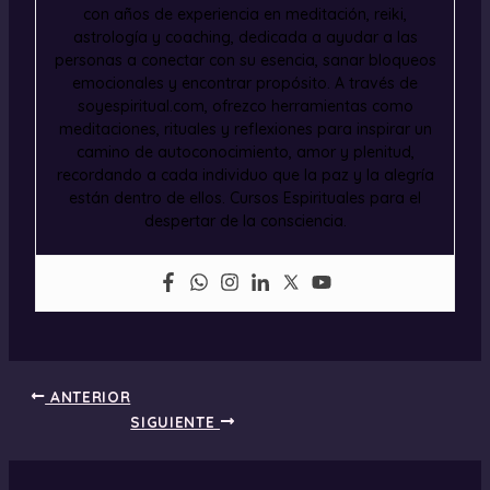
con años de experiencia en meditación, reiki,
astrología y coaching, dedicada a ayudar a las
personas a conectar con su esencia, sanar bloqueos
emocionales y encontrar propósito. A través de
soyespiritual.com, ofrezco herramientas como
meditaciones, rituales y reflexiones para inspirar un
camino de autoconocimiento, amor y plenitud,
recordando a cada individuo que la paz y la alegría
están dentro de ellos. Cursos Espirituales para el
despertar de la consciencia.
ANTERIOR
SIGUIENTE