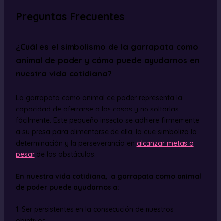
Preguntas Frecuentes
¿Cuál es el simbolismo de la garrapata como
animal de poder y cómo puede ayudarnos en
nuestra vida cotidiana?
La garrapata como animal de poder representa la
capacidad de aferrarse a las cosas y no soltarlas
fácilmente. Este pequeño insecto se adhiere firmemente
a su presa para alimentarse de ella, lo que simboliza la
determinación y la perseverancia en
alcanzar metas a
pesar
de los obstáculos.
En nuestra vida cotidiana, la garrapata como animal
de poder puede ayudarnos a:
1. Ser persistentes en la consecución de nuestros
objetivos.