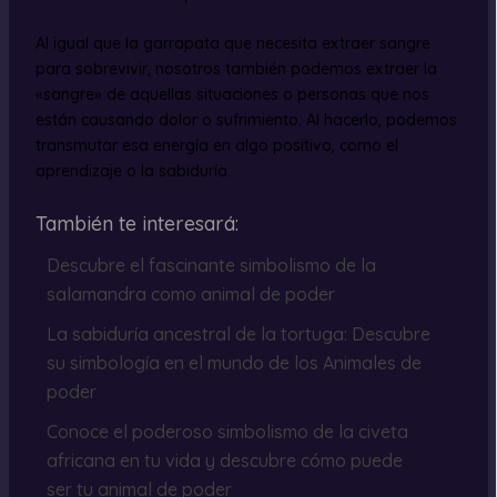
Al igual que la garrapata que necesita extraer sangre
para sobrevivir, nosotros también podemos extraer la
«sangre» de aquellas situaciones o personas que nos
están causando dolor o sufrimiento. Al hacerlo, podemos
transmutar esa energía en algo positivo, como el
aprendizaje o la sabiduría.
También te interesará:
Descubre el fascinante simbolismo de la
salamandra como animal de poder
La sabiduría ancestral de la tortuga: Descubre
su simbología en el mundo de los Animales de
poder
Conoce el poderoso simbolismo de la civeta
africana en tu vida y descubre cómo puede
ser tu animal de poder