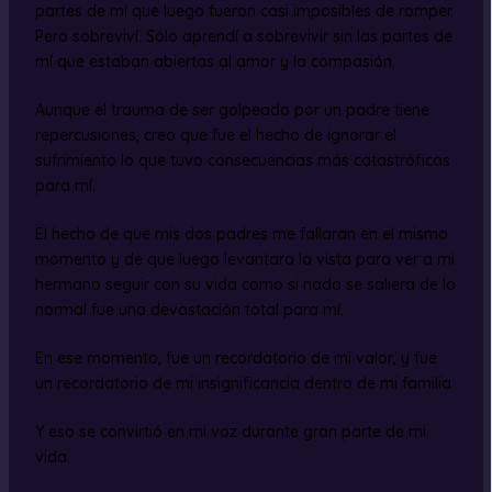
partes de mí que luego fueron casi imposibles de romper.
Pero sobreviví. Sólo aprendí a sobrevivir sin las partes de
mí que estaban abiertas al amor y la compasión.
Aunque el trauma de ser golpeado por un padre tiene
repercusiones, creo que fue el hecho de ignorar el
sufrimiento lo que tuvo consecuencias más catastróficas
para mí.
El hecho de que mis dos padres me fallaran en el mismo
momento y de que luego levantara la vista para ver a mi
hermano seguir con su vida como si nada se saliera de lo
normal fue una devastación total para mí.
En ese momento, fue un recordatorio de mi valor, y fue
un recordatorio de mi insignificancia dentro de mi familia.
Y eso se convirtió en mi voz durante gran parte de mi
vida.