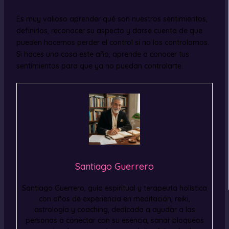
Es muy valioso aprender qué son nuestros sentimientos,
definirlos, reconocer su aspecto y darse cuenta de que
pueden hacernos perder el control si no los controlamos.
Si haces una cosa este año, aprende a conocer tus
sentimientos para que ya no puedan controlarte.
Santiago Guerrero
Santiago Guerrero, guía espiritual y terapeuta holística
con años de experiencia en meditación, reiki,
astrología y coaching, dedicada a ayudar a las
personas a conectar con su esencia, sanar bloqueos