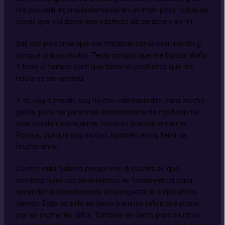
me convertí inconscientemente en un imán para todas las
cosas que validaran ese «defecto de carácter» en mí.
Salí con personas que me trataban como una mierda y
busqué a tipos malos. Tenía amigos que me hacían daño.
Y todo el tiempo sentí que tenía un problema que me
hacía no ser amada.
Y no voy a mentir, soy mucho «demasiado» para mucha
gente, pero las personas emocionalmente maduras no
sólo pueden manejarme, también pueden amarme.
Porque, aunque soy mucho, también estoy llena de
mucho amor.
Cuento esta historia porque me di cuenta de que
nombrar nuestros sentimientos es fundamental para
aprender a comunicarnos sin proyectar la culpa en los
demás. Esto no sólo es cierto para los niños que pasan
por un momento difícil. También es cierto para muchos