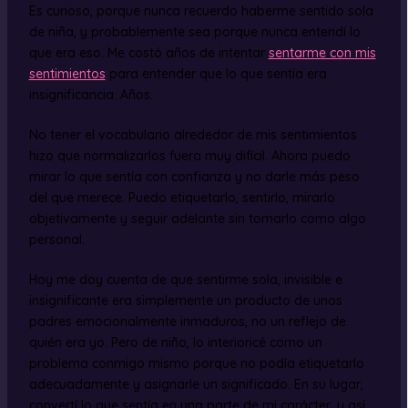
Es curioso, porque nunca recuerdo haberme sentido sola
de niña, y probablemente sea porque nunca entendí lo
que era eso. Me costó años de intentar
sentarme con mis
sentimientos
para entender que lo que sentía era
insignificancia. Años.
No tener el vocabulario alrededor de mis sentimientos
hizo que normalizarlos fuera muy difícil. Ahora puedo
mirar lo que sentía con confianza y no darle más peso
del que merece. Puedo etiquetarlo, sentirlo, mirarlo
objetivamente y seguir adelante sin tomarlo como algo
personal.
Hoy me doy cuenta de que sentirme sola, invisible e
insignificante era simplemente un producto de unos
padres emocionalmente inmaduros, no un reflejo de
quién era yo. Pero de niño, lo interioricé como un
problema conmigo mismo porque no podía etiquetarlo
adecuadamente y asignarle un significado. En su lugar,
convertí lo que sentía en una parte de mi carácter, y así