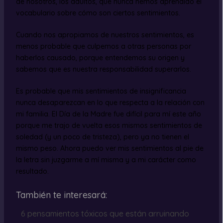
de nosotros, los adultos, que nunca hemos aprendido el
vocabulario sobre cómo son ciertos sentimientos.
Cuando nos apropiamos de nuestros sentimientos, es
menos probable que culpemos a otras personas por
haberlos causado, porque entendemos su origen y
sabemos que es nuestra responsabilidad superarlos.
Es probable que mis sentimientos de insignificancia
nunca desaparezcan en lo que respecta a la relación con
mi familia. El Día de la Madre fue difícil para mí este año
porque me trajo de vuelta esos mismos sentimientos de
soledad (y un poco de tristeza), pero ya no tienen el
mismo peso. Ahora puedo ver mis sentimientos al pie de
la letra sin juzgarme a mí misma y a mi carácter como
resultado.
También te interesará:
6 pensamientos tóxicos que están arruinando