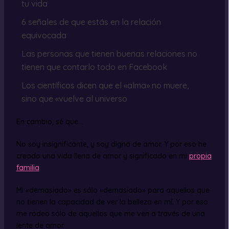
tu vida
6 señales de que estás en la relación
equivocada
Las personas que tienen buenas relaciones no
tienen que contarlo todo en Facebook
Los científicos dicen que el «alma» no muere,
sino que «vuelve al universo
En cambio, sé que…
No soy insignificante, y soy digna de amor. Y por eso he
creado una vida llena de amor y significado en mi
propia
familia
.
Mi «demasiado» es sólo «demasiado» para aquellos que
no tienen la capacidad de ver la belleza en mí. Y por eso
me rodeo sólo de aquellos que me ven a través de una
lente de amor.