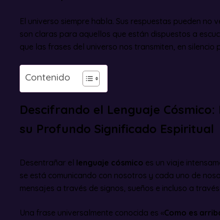
El universo siempre habla. Sus respuestas pueden no v
son claras para aquellos que están dispuestos a escuch
que las frases del universo nos transmiten, en silencio
Contenido
Descifrando el Lenguaje Cósmico: 
su Profundo Significado Espiritual
Desentrañar el
lenguaje cósmico
es un viaje intensame
se está comunicando con nosotros y cada uno de nosot
mensajes a través de signos, sueños e incluso a través
Una frase universalmente conocida es «
Como es arriba