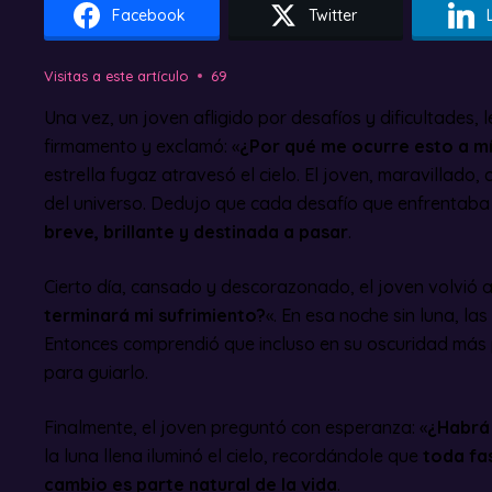
Facebook
Twitter
Visitas a este artículo
69
Una vez, un joven afligido por desafíos y dificultades, 
firmamento y exclamó: «
¿Por qué me ocurre esto a m
estrella fugaz atravesó el cielo. El joven, maravillado
del universo. Dedujo que cada desafío que enfrentaba 
breve, brillante y destinada a pasar
.
Cierto día, cansado y descorazonado, el joven volvió a
terminará mi sufrimiento?
«. En esa noche sin luna, las
Entonces comprendió que incluso en su oscuridad más 
para guiarlo.
Finalmente, el joven preguntó con esperanza: «
¿Habrá 
la luna llena iluminó el cielo, recordándole que
toda fas
cambio es parte natural de la vida
.