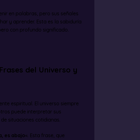
enir en palabras, pero sus señales
ar y aprender. Esta es la sabiduría
 pero con profundo significado.
Frases del Universo y
nte espiritual. El universo siempre
ros puede interpretar sus
 de situaciones cotidianas.
, es abajo
«. Esta frase, que