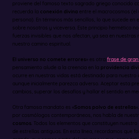
proviene del famoso texto sagrado griego conocido c
recuerda la
conexión divina
entre el macrocosmos (el 
persona). En términos más sencillos, lo que sucede en e
sobre nosotros y viceversa. Este principio hermético no
fuerzas invisibles que nos afectan, ya sea en nuestras 
nuestro camino espiritual.
El universo no comete errores
» es otra
frase de gran 
pensamiento alude a la creencia en la
providencia div
ocurre en nuestras vidas está destinado para nuestro cr
aunque inicialmente parezca adverso. Aceptar esta pr
cambios, superar los desafíos y hallar el sentido en me
Otra famosa mandato es «
Somos polvo de estrellas
«
por cosmólogos contemporáneos, nos habla de nuest
cosmos
. Todos los elementos que constituyen nuestro 
de estrellas antiguas. En esta línea, recordamos que 