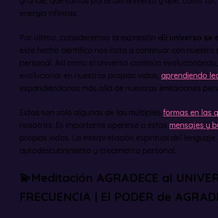
grande, que somos parte del universo y que, como tal,
energía infinitas.
Por último, consideremos la expresión «
El universo se
este hecho científico nos insta a continuar con nuestro
personal. Así como el universo continúa evolucionand
evolucionar en nuestras propias vidas,
aprendiendo le
expandiéndonos más allá de nuestras limitaciones pers
Estas son solo algunas de las múltiples
formas en las q
nosotros. Es importante openirse a estos
mensajes y bu
propias vidas. La interpretación espiritual del lenguaj
autodescubrimiento y crecimiento personal.
💫Meditación AGRADECE al UNIVE
FRECUENCIA | El PODER de AGRA