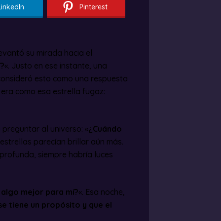
LinkedIn
Pinterest
levantó su mirada hacia el
í?
«. Justo en ese instante, una
, consideró esto como una respuesta
era como esa estrella fugaz:
 preguntar al universo: «
¿Cuándo
 estrellas parecían brillar aún más.
profunda, siempre habría luces
algo mejor para mí?
«. Esa noche,
e tiene un propósito y que el