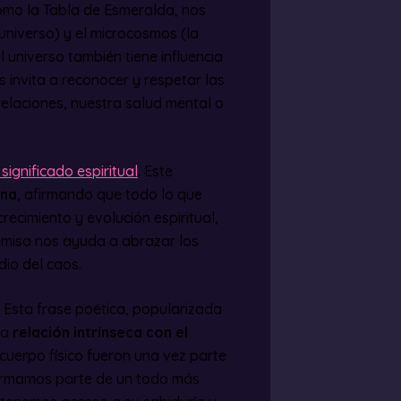
omo la Tabla de Esmeralda, nos
universo) y el microcosmos (la
l universo también tiene influencia
s invita a reconocer y respetar las
relaciones, nuestra salud mental o
significado espiritual
. Este
ina
, afirmando que todo lo que
ecimiento y evolución espiritual,
emisa nos ayuda a abrazar los
dio del caos.
. Esta frase poética, popularizada
ra
relación intrínseca con el
cuerpo físico fueron una vez parte
formamos parte de un todo más