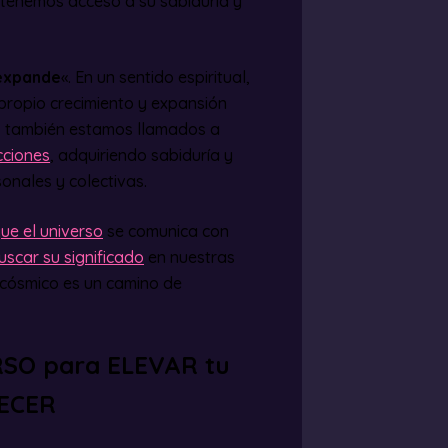
 tenemos acceso a su sabiduría y
 expande
«. En un sentido espiritual,
 propio crecimiento y expansión
o, también estamos llamados a
cciones
, adquiriendo sabiduría y
onales y colectivas.
ue el universo
se comunica con
scar su significado
en nuestras
e cósmico es un camino de
RSO para ELEVAR tu
DECER