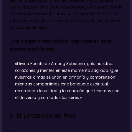
espiritual. Desde un punto de vista metafísico y de la
nueva era, la Última Cena representa un encuentro donde
la energía divina se fusiona con la energía humana, y la
sabiduría espiritual se transmite a través de las palabras
y acciones de Jesús.
Una plegaria metafísica inspirada en este
evento podría ser:
«Divina Fuente de Amor y Sabiduría, guía nuestros
corazones y mentes en este momento sagrado. Que
nuestras almas se unan en armonía y comprensión
mientras compartimos este banquete espiritual,
recordando la unidad y la conexión que tenemos con
el Universo y con todos los seres.»
II. El Lavatorio de Pies