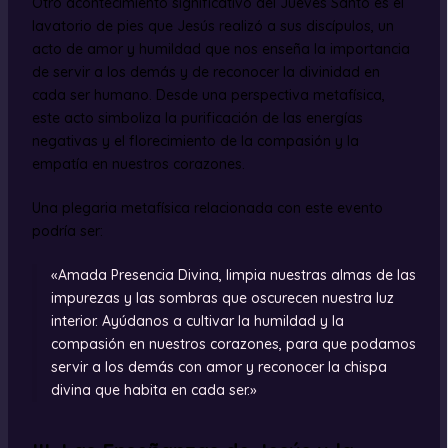
Otro acontecimiento significativo del Jueves Santo es el
lavatorio de pies que Jesús realizó a sus discípulos, un
acto de amor y humildad que nos enseña la importancia
de servir a los demás y de reconocer la divinidad en
cada ser humano. Desde una perspectiva metafísica,
este acto simboliza la purificación de las energías
negativas y el florecimiento de la compasión y la
empatía en nuestros corazones.
Una plegaria metafísica relacionada con este evento
podría ser:
«Amada Presencia Divina, limpia nuestras almas de las
impurezas y las sombras que oscurecen nuestra luz
interior. Ayúdanos a cultivar la humildad y la
compasión en nuestros corazones, para que podamos
servir a los demás con amor y reconocer la chispa
divina que habita en cada ser.»