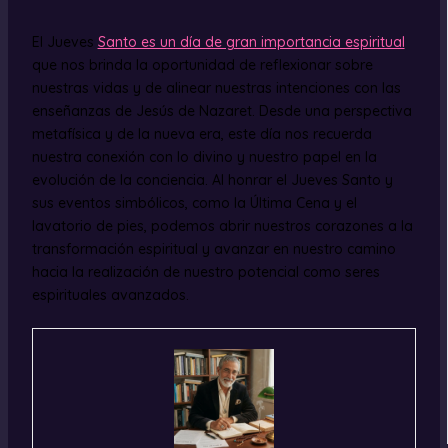
El Jueves
Santo es un día de gran importancia espiritual
que nos brinda la oportunidad de reflexionar sobre
nuestras vidas y de alinear nuestras intenciones con las
enseñanzas de Jesús de Nazaret. Desde una perspectiva
metafísica y de la nueva era, este día nos recuerda
nuestra conexión con lo divino y nuestro papel en la
evolución de la conciencia. Al honrar el Jueves Santo y
sus eventos simbólicos, como la Última Cena y el
lavatorio de pies, podemos abrir nuestros corazones a la
transformación espiritual y avanzar en nuestro camino
hacia la realización de nuestro potencial como seres
espirituales avanzados.