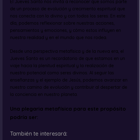
El Jueves Santo nos invita a reconocer que somos parte
de un proceso de evolución y crecimiento espiritual que
nos conecta con lo divino y con todos los seres. En este
día, podemos reflexionar sobre nuestras acciones,
pensamientos y emociones, y cómo estos influyen en
nuestra realidad y en el mundo que nos rodea.
Desde una perspectiva metafísica y de la nueva era, el
Jueves Santo es un recordatorio de que estamos en un
viaje hacia la plenitud espiritual y la realización de
nuestro potencial como seres divinos. Al seguir las
enseñanzas y el ejemplo de Jesús, podemos avanzar en
nuestro camino de evolución y contribuir al despertar de
la conciencia en nuestro planeta.
Una plegaria metafísica para este propósito
podría ser:
También te interesará: