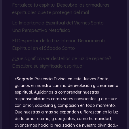
Fortalece tu espíritu: Descubre las armaduras
espirituales que te protegen del mal
La Importancia Espiritual del Viernes Santo:
Una Perspectiva Metafísica
El Despertar de la Luz Interior: Renacimiento
Espiritual en el Sábado Santo
¿Qué significa ver destellos de luz de repente?
Descubre su significado espiritual
«Sagrada Presencia Divina, en este Jueves Santo,
guíanos en nuestro camino de evolución y crecimiento
espiritual. Ayúdanos a comprender nuestras
responsabilidades como seres conscientes y a actuar
con amor, sabiduría y compasión en todo momento.
Que nuestras almas se expandan y florezcan en la luz
de tu amor eterno, y que juntos, como humanidad,
avancemos hacia la realización de nuestra divinidad.»