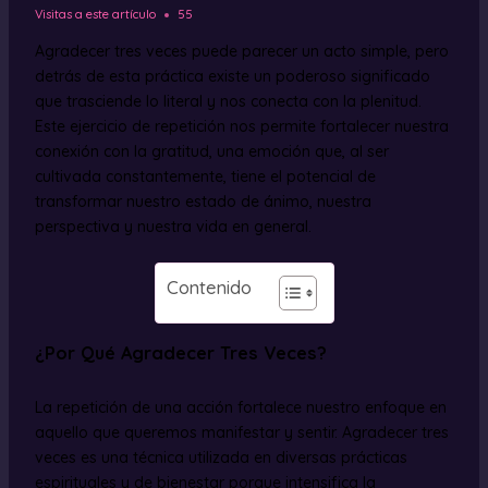
Visitas a este artículo
55
Agradecer tres veces puede parecer un acto simple, pero
detrás de esta práctica existe un poderoso significado
que trasciende lo literal y nos conecta con la plenitud.
Este ejercicio de repetición nos permite fortalecer nuestra
conexión con la gratitud, una emoción que, al ser
cultivada constantemente, tiene el potencial de
transformar nuestro estado de ánimo, nuestra
perspectiva y nuestra vida en general.
Contenido
¿Por Qué Agradecer Tres Veces?
La repetición de una acción fortalece nuestro enfoque en
aquello que queremos manifestar y sentir. Agradecer tres
veces es una técnica utilizada en diversas prácticas
espirituales y de bienestar porque intensifica la