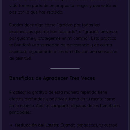
vida forma parte de un propósito mayor y que estás en
paz con lo que has recibido.
Puedes decir algo como “gracias por todas las
experiencias que me han formado”, o “gracias, universo,
por guiarme y protegerme en mi camino”. Esta práctica
te brindará una sensación de pertenencia y de calma
espiritual, ayudándote a cerrar el día con una sensación
de plenitud.
Beneficios de Agradecer Tres Veces
Practicar la gratitud de esta manera repetida tiene
efectos profundos y positivos, tanto en tu mente como
en tu espíritu. Aquí te comparto algunos de los beneficios
principales:
Reducción del Estrés:
Cuando agradeces, tu cuerpo