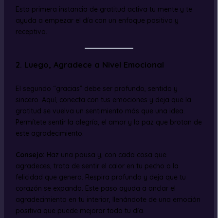
Esta primera instancia de gratitud activa tu mente y te
ayuda a empezar el día con un enfoque positivo y
receptivo.
2.
Luego, Agradece a Nivel Emocional
El segundo “gracias” debe ser profundo, sentido y
sincero. Aquí, conecta con tus emociones y deja que la
gratitud se vuelva un sentimiento más que una idea.
Permítete sentir la alegría, el amor y la paz que brotan de
este agradecimiento.
Consejo:
Haz una pausa y, con cada cosa que
agradeces, trata de sentir el calor en tu pecho o la
felicidad que genera. Respira profundo y deja que tu
corazón se expanda. Este paso ayuda a anclar el
agradecimiento en tu interior, llenándote de una emoción
positiva que puede mejorar todo tu día.