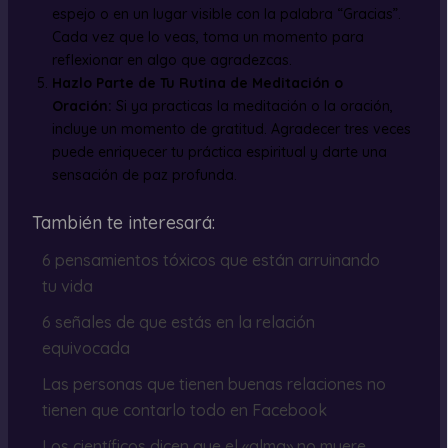
espejo o en un lugar visible con la palabra “Gracias”.
Cada vez que lo veas, toma un momento para
reflexionar en algo que agradezcas.
Hazlo Parte de Tu Rutina de Meditación o
Oración:
Si ya practicas la meditación o la oración,
incluye un momento de gratitud. Agradecer tres veces
puede enriquecer tu práctica espiritual y darte una
sensación de paz profunda.
También te interesará:
6 pensamientos tóxicos que están arruinando
tu vida
6 señales de que estás en la relación
equivocada
Las personas que tienen buenas relaciones no
tienen que contarlo todo en Facebook
Los científicos dicen que el «alma» no muere,