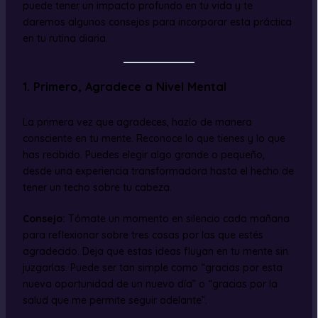
puede tener un impacto profundo en tu vida y te
daremos algunos consejos para incorporar esta práctica
en tu rutina diaria.
1.
Primero, Agradece a Nivel Mental
La primera vez que agradeces, hazlo de manera
consciente en tu mente. Reconoce lo que tienes y lo que
has recibido. Puedes elegir algo grande o pequeño,
desde una experiencia transformadora hasta el hecho de
tener un techo sobre tu cabeza.
Consejo:
Tómate un momento en silencio cada mañana
para reflexionar sobre tres cosas por las que estés
agradecido. Deja que estas ideas fluyan en tu mente sin
juzgarlas. Puede ser tan simple como “gracias por esta
nueva oportunidad de un nuevo día” o “gracias por la
salud que me permite seguir adelante”.