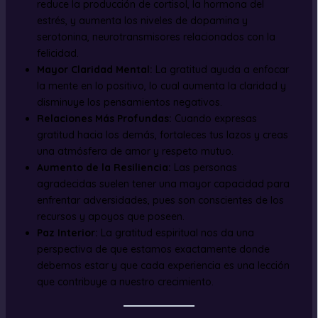
reduce la producción de cortisol, la hormona del
estrés, y aumenta los niveles de dopamina y
serotonina, neurotransmisores relacionados con la
felicidad.
Mayor Claridad Mental:
La gratitud ayuda a enfocar
la mente en lo positivo, lo cual aumenta la claridad y
disminuye los pensamientos negativos.
Relaciones Más Profundas:
Cuando expresas
gratitud hacia los demás, fortaleces tus lazos y creas
una atmósfera de amor y respeto mutuo.
Aumento de la Resiliencia:
Las personas
agradecidas suelen tener una mayor capacidad para
enfrentar adversidades, pues son conscientes de los
recursos y apoyos que poseen.
Paz Interior:
La gratitud espiritual nos da una
perspectiva de que estamos exactamente donde
debemos estar y que cada experiencia es una lección
que contribuye a nuestro crecimiento.