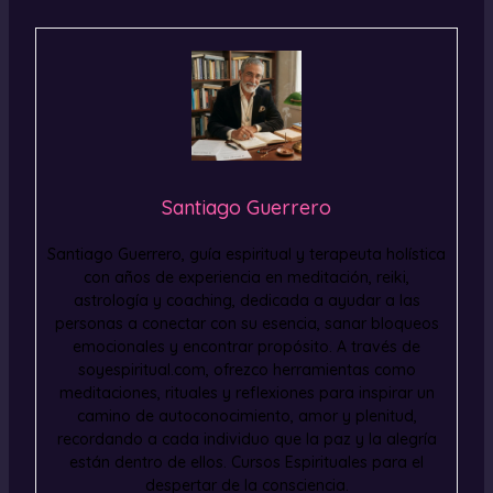
Santiago Guerrero
Santiago Guerrero, guía espiritual y terapeuta holística
con años de experiencia en meditación, reiki,
astrología y coaching, dedicada a ayudar a las
personas a conectar con su esencia, sanar bloqueos
emocionales y encontrar propósito. A través de
soyespiritual.com, ofrezco herramientas como
meditaciones, rituales y reflexiones para inspirar un
camino de autoconocimiento, amor y plenitud,
recordando a cada individuo que la paz y la alegría
están dentro de ellos. Cursos Espirituales para el
despertar de la consciencia.