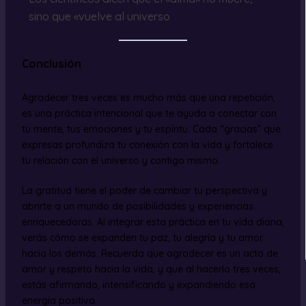
sino que «vuelve al universo
Conclusión
Agradecer tres veces es mucho más que una repetición;
es una práctica intencional que te ayuda a conectar con
tu mente, tus emociones y tu espíritu. Cada “gracias” que
expresas profundiza tu conexión con la vida y fortalece
tu relación con el universo y contigo mismo.
La gratitud tiene el poder de cambiar tu perspectiva y
abrirte a un mundo de posibilidades y experiencias
enriquecedoras. Al integrar esta práctica en tu vida diaria,
verás cómo se expanden tu paz, tu alegría y tu amor
hacia los demás. Recuerda que agradecer es un acto de
amor y respeto hacia la vida, y que al hacerlo tres veces,
estás afirmando, intensificando y expandiendo esa
energía positiva.