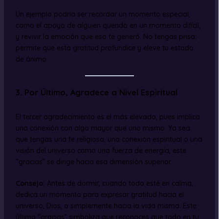
Un ejemplo podría ser recordar un momento especial,
como el apoyo de alguien querido en un momento difícil,
y revivir la emoción que eso te generó. No tengas prisa;
permite que esta gratitud profundice y eleve tu estado
de ánimo.
3.
Por Último, Agradece a Nivel Espiritual
El tercer agradecimiento es el más elevado, pues implica
una conexión con algo mayor que uno mismo. Ya sea
que tengas una fe religiosa, una conexión espiritual o una
visión del universo como una fuerza de energía, este
“gracias” se dirige hacia esa dimensión superior.
Consejo:
Antes de dormir, cuando todo esté en calma,
dedica un momento para expresar gratitud hacia el
universo, Dios, o simplemente hacia la vida misma. Este
último “gracias” simboliza que reconoces que todo en tu