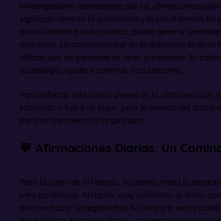
investigaciones demuestran que las afirmaciones posi
significativamente la autoestima y la salud mental. En el
particularmente la autocrítica, puede generar sentimient
depresión. La causa principal de la depresión se descr
críticas que las personas se dicen a sí mismas. En cambi
autoelogio, ayuda a construir la autoestima.
Para reforzar este punto, piensa en la última vez que t
incómodo o fuera de lugar, pero la esencia del autoán
para un crecimiento a largo plazo.
💬
Afirmaciones Diarias: Un Camin
Para la joven de la historia, su camino hacia la sanaci
pero poderosas. Al repetir «soy suficiente» a diario, 
para rechazar la negatividad. Al compartir estas palab
llevándola a dejar su trabajo y comenzar una organiz