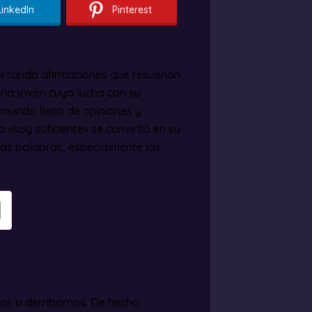
LinkedIn
Pinterest
surrando afirmaciones que resuenan
una joven cuya lucha con su
n mundo lleno de opiniones y
«soy suficiente» se convirtió en su
 las palabras, especialmente las
os o derribarnos. De hecho,