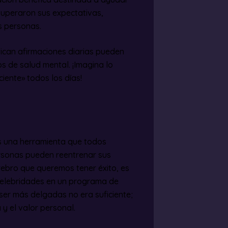
superaron sus expectativas,
s personas.
tican afirmaciones diarias pueden
íos de salud mental. ¡Imagina lo
ciente» todos los días!
s una herramienta que todos
personas pueden reentrenar sus
ebro que queremos tener éxito, es
Celebridades en un programa de
er más delgadas no era suficiente;
y el valor personal.