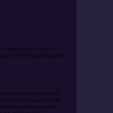
e aliento. Ya sea a través de
spacios llenos de positividad puede
e solitario. Es esencial tener una
a joven encontró su propósito al
Compartir el mensaje de «eres