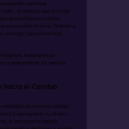
tivas pueden aumentar
 video, se destaca que la crítica,
os de insuficiencia e incluso
ibe como palabras duras, hirientes y
o, el elogio, especialmente el
e elogiaste. Puede parecer
imo puede sembrar las semillas
o hacia el Cambio
ón implicaba afirmaciones simples
comenzó a reprogramar su cerebro
ras, su perspectiva cambió,
ación benéfica destinada a ayudar