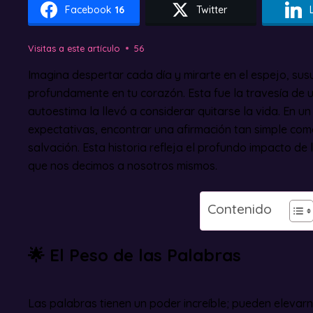
Facebook
16
Twitter
Visitas a este artículo
56
Imagina despertar cada día y mirarte en el espejo, su
profundamente en tu corazón. Esta fue la travesía de 
autoestima la llevó a considerar quitarse la vida. En u
expectativas, encontrar una afirmación tan simple como 
salvación. Esta historia refleja el profundo impacto de
que nos decimos a nosotros mismos.
Contenido
🌟
El Peso de las Palabras
Las palabras tienen un poder increíble; pueden elevarn