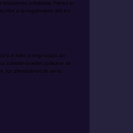
situaciones cotidianas. Piensa en
umbir a la negatividad, dile a ti
ara el éxito a largo plazo. Así
tros también pueden rodearse de
s; las afirmaciones de seres