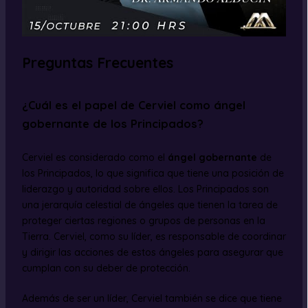
Preguntas Frecuentes
¿Cuál es el papel de Cerviel como ángel
gobernante de los Principados?
Cerviel es considerado como el
ángel gobernante
de
los Principados, lo que significa que tiene una posición de
liderazgo y autoridad sobre ellos. Los Principados son
una jerarquía celestial de ángeles que tienen la tarea de
proteger ciertas regiones o grupos de personas en la
Tierra. Cerviel, como su líder, es responsable de coordinar
y dirigir las acciones de estos ángeles para asegurar que
cumplan con su deber de protección.
Además de ser un líder, Cerviel también se dice que tiene