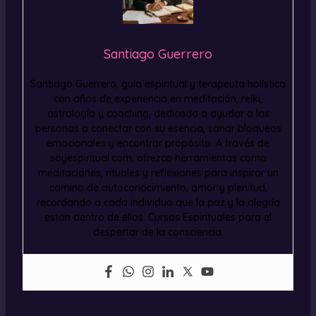
Santiago Guerrero
Santiago Guerrero, guía espiritual y terapeuta holística
con años de experiencia en meditación, reiki,
astrología y coaching, dedicada a ayudar a las
personas a conectar con su esencia, sanar bloqueos
emocionales y encontrar propósito. A través de
soyespiritual.com, ofrezco herramientas como
meditaciones, rituales y reflexiones para inspirar un
camino de autoconocimiento, amor y plenitud,
recordando a cada individuo que la paz y la alegría
están dentro de ellos. Cursos Espirituales para el
despertar de la consciencia.