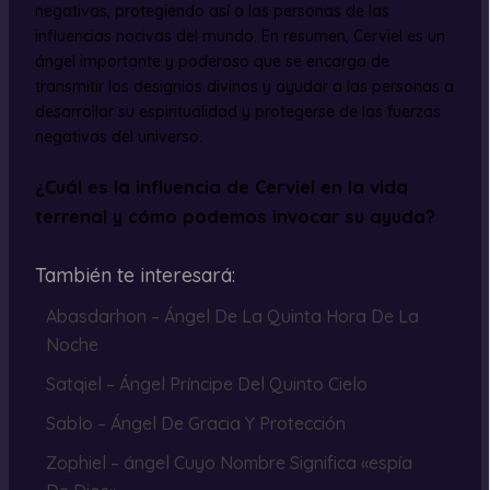
negativas, protegiendo así a las personas de las
influencias nocivas del mundo. En resumen, Cerviel es un
ángel importante y poderoso que se encarga de
transmitir los designios divinos y ayudar a las personas a
desarrollar su espiritualidad y protegerse de las fuerzas
negativas del universo.
¿Cuál es la influencia de Cerviel en la vida
terrenal y cómo podemos invocar su ayuda?
También te interesará:
Abasdarhon – Ángel De La Quinta Hora De La
Noche
Satqiel – Ángel Príncipe Del Quinto Cielo
Sablo – Ángel De Gracia Y Protección
Zophiel – ángel Cuyo Nombre Significa «espía