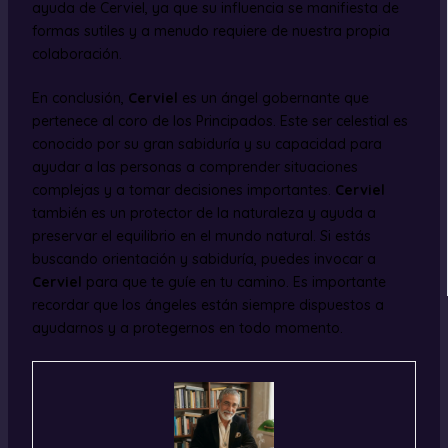
ayuda de Cerviel, ya que su influencia se manifiesta de
formas sutiles y a menudo requiere de nuestra propia
colaboración.
En conclusión,
Cerviel
es un ángel gobernante que
pertenece al coro de los Principados. Este ser celestial es
conocido por su gran sabiduría y su capacidad para
ayudar a las personas a comprender situaciones
complejas y a tomar decisiones importantes.
Cerviel
también es un protector de la naturaleza y ayuda a
preservar el equilibrio en el mundo natural. Si estás
buscando orientación y sabiduría, puedes invocar a
Cerviel
para que te guíe en tu camino. Es importante
recordar que los ángeles están siempre dispuestos a
ayudarnos y a protegernos en todo momento.