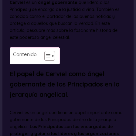
Cerviel
es un
ángel gobernante
que lidera a los
Príncipes y se encarga de la justicia divina. También es
conocido como el portador de las buenas noticias y
protege a aquellos que buscan la verdad. En este
artículo, descubre más sobre la fascinante historia de
este poderoso ángel celestial.
Contenido
El papel de Cerviel como ángel
gobernante de los Principados en la
jerarquía angelical.
Cerviel es un ángel que tiene un papel importante como
gobernante de los Principados dentro de la jerarquía
angelical.
Los Principados son los encargados de
proteger y guiar a los líderes y las organizaciones