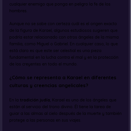
cualquier enemigo que ponga en peligro la fe de los
hombres.
Aunque no se sabe con certeza cuál es el origen exacto
de la figura de Karael, algunos estudiosos sugieren que
podría estar relacionado con otros ángeles de la misma
familia, como Miguel o Gabriel. En cualquier caso, lo que
está claro es que este ser celestial es una pieza
fundamental en la lucha contra el mal y en la protección
de los creyentes en todo el mundo.
¿Cómo se representa a Karael en diferentes
culturas y creencias angelicales?
En la
tradición judía
, Karael es uno de los ángeles que
están al servicio del trono divino. Él tiene la tarea de
guiar a las almas al cielo después de la muerte y también
protege a las personas en sus viajes.