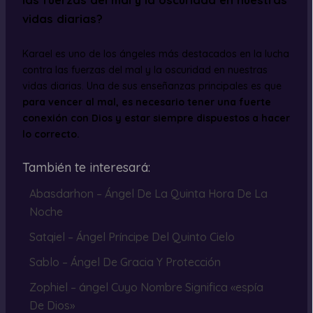
vidas diarias?
Karael es uno de los ángeles más destacados en la lucha
contra las fuerzas del mal y la oscuridad en nuestras
vidas diarias. Una de sus enseñanzas principales es que
para vencer al mal, es necesario tener una fuerte
conexión con Dios y estar siempre dispuestos a hacer
lo correcto.
También te interesará:
Abasdarhon – Ángel De La Quinta Hora De La
Noche
Satqiel – Ángel Príncipe Del Quinto Cielo
Sablo – Ángel De Gracia Y Protección
Zophiel – ángel Cuyo Nombre Significa «espía
De Dios»