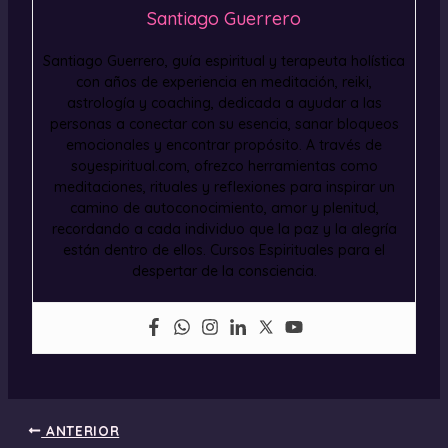
Santiago Guerrero
Santiago Guerrero, guía espiritual y terapeuta holística
con años de experiencia en meditación, reiki,
astrología y coaching, dedicada a ayudar a las
personas a conectar con su esencia, sanar bloqueos
emocionales y encontrar propósito. A través de
soyespiritual.com, ofrezco herramientas como
meditaciones, rituales y reflexiones para inspirar un
camino de autoconocimiento, amor y plenitud,
recordando a cada individuo que la paz y la alegría
están dentro de ellos. Cursos Espirituales para el
despertar de la consciencia.
ANTERIOR