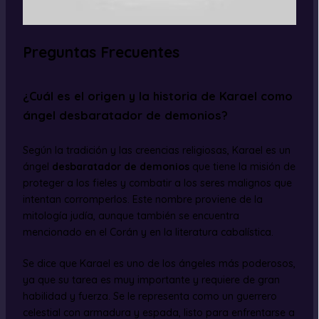
Preguntas Frecuentes
¿Cuál es el origen y la historia de Karael como
ángel desbaratador de demonios?
Según la tradición y las creencias religiosas, Karael es un
ángel
desbaratador de demonios
que tiene la misión de
proteger a los fieles y combatir a los seres malignos que
intentan corromperlos. Este nombre proviene de la
mitología judía, aunque también se encuentra
mencionado en el Corán y en la literatura cabalística.
Se dice que Karael es uno de los ángeles más poderosos,
ya que su tarea es muy importante y requiere de gran
habilidad y fuerza. Se le representa como un guerrero
celestial con armadura y espada, listo para enfrentarse a