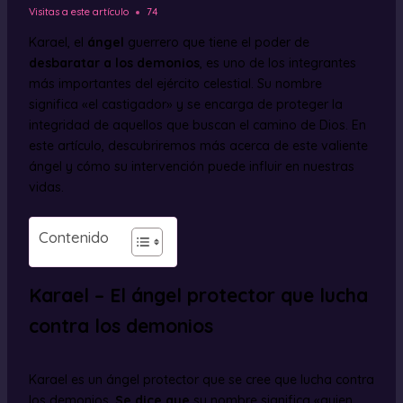
Visitas a este artículo
74
Karael, el
ángel
guerrero que tiene el poder de
desbaratar a los demonios
, es uno de los integrantes
más importantes del ejército celestial. Su nombre
significa «el castigador» y se encarga de proteger la
integridad de aquellos que buscan el camino de Dios. En
este artículo, descubriremos más acerca de este valiente
ángel y cómo su intervención puede influir en nuestras
vidas.
Contenido
Karael – El ángel protector que lucha
contra los demonios
Karael es un ángel protector que se cree que lucha contra
los demonios.
Se dice que
su nombre significa «quien