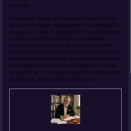
cotidianas.
En conclusión,
Karael
es un ángel que representa la luz
divina y tiene el poder de desbaratar a los demonios. Su
presencia en la vida de aquellos que lo invocan garantiza
protección y purificación del alma. Es importante
recordar que la lucha contra las fuerzas oscuras está
presente en nuestras vidas diarias, por lo que contar con
la ayuda de Karael puede ser de gran importancia para
mantenernos firmes ante las adversidades. En su tarea
de combatir el mal, Karael nos muestra la importancia de
perseverar en nuestro camino de luz y amor.