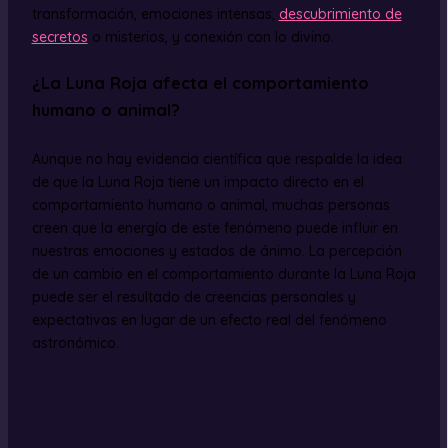
transformación, emociones intensas,
descubrimiento de
secretos
o misterios, y conexión con lo divino.
¿La Luna Roja afecta el comportamiento
humano o animal?
Aunque no hay evidencia científica que respalde la idea
de que la Luna Roja tiene un impacto directo en el
comportamiento humano o animal, muchas personas
creen que la energía de este fenómeno puede influir en
nuestras emociones y estados de ánimo. La percepción
de un cambio en el comportamiento durante la Luna Roja
puede ser el resultado de creencias personales y
expectativas en lugar de un efecto real del fenómeno
astronómico.