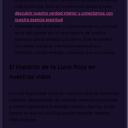
más profundos. Este es un momento propicio para
descubrir nuestra verdad interior y conectarnos con
nuestra esencia espiritual
.
Conexión con lo divino:
La presencia de la Luna Roja
en el cielo puede ser un recordatorio de nuestra
conexión con el universo y lo divino. Este fenómeno
nos anima a buscar orientación espiritual y a
sintonizar con las energías cósmicas que nos rodean.
El impacto de la Luna Roja en
nuestras vidas
La Luna Roja puede influir en nuestras vidas de diferentes
maneras, dependiendo de nuestras creencias personales
y nuestra apertura a la energía cósmica. Algunas de las
formas en que la Luna Roja puede impactar nuestras
vidas incluyen: