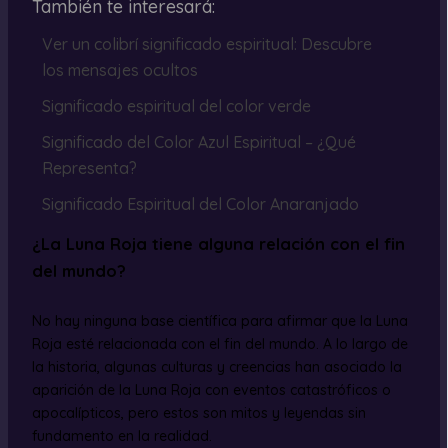
También te interesará:
Ver un colibrí significado espiritual: Descubre
los mensajes ocultos
Significado espiritual del color verde
Significado del Color Azul Espiritual – ¿Qué
Representa?
Significado Espiritual del Color Anaranjado
¿La Luna Roja tiene alguna relación con el fin
del mundo?
No hay ninguna base científica para afirmar que la Luna
Roja esté relacionada con el fin del mundo. A lo largo de
la historia, algunas culturas y creencias han asociado la
aparición de la Luna Roja con eventos catastróficos o
apocalípticos, pero estos son mitos y leyendas sin
fundamento en la realidad.