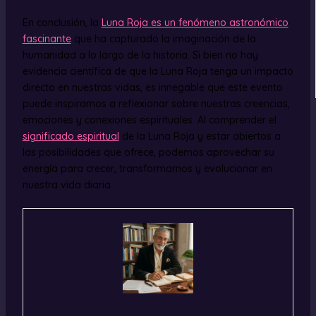
En conclusión, la
Luna Roja es un fenómeno astronómico
fascinante
que ha capturado la imaginación de la
humanidad a lo largo de la historia. Si bien no hay
evidencia científica de que la Luna Roja tenga un impacto
directo en nuestras vidas, es innegable que este evento
puede inspirarnos a reflexionar sobre nuestras creencias,
emociones y conexiones espirituales. Al comprender el
significado espiritual
de la Luna Roja y estar abiertos a
las posibilidades que ofrece, podemos aprovechar su
energía para crecer, transformarnos y evolucionar en
nuestra vida diaria.