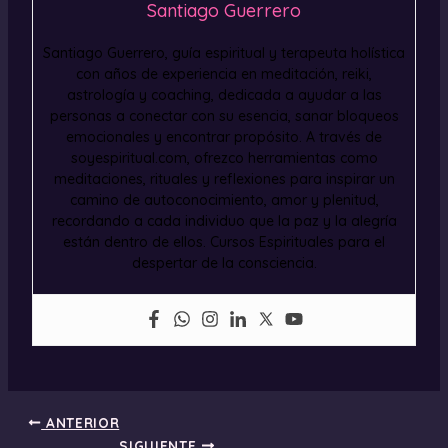
Santiago Guerrero
Santiago Guerrero, guía espiritual y terapeuta holística
con años de experiencia en meditación, reiki,
astrología y coaching, dedicada a ayudar a las
personas a conectar con su esencia, sanar bloqueos
emocionales y encontrar propósito. A través de
soyespiritual.com, ofrezco herramientas como
meditaciones, rituales y reflexiones para inspirar un
camino de autoconocimiento, amor y plenitud,
recordando a cada individuo que la paz y la alegría
están dentro de ellos. Cursos Espirituales para el
despertar de la consciencia.
ANTERIOR
SIGUIENTE