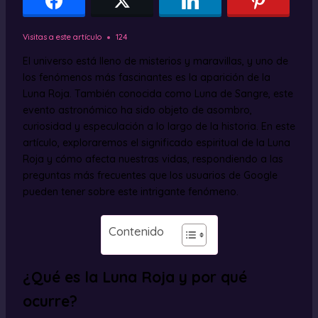
Visitas a este artículo
124
El universo está lleno de misterios y maravillas, y uno de
los fenómenos más fascinantes es la aparición de la
Luna Roja. También conocida como Luna de Sangre, este
evento astronómico ha sido objeto de asombro,
curiosidad y especulación a lo largo de la historia. En este
artículo, exploraremos el significado espiritual de la Luna
Roja y cómo afecta nuestras vidas, respondiendo a las
preguntas más frecuentes que los usuarios de Google
pueden tener sobre este intrigante fenómeno.
Contenido
¿Qué es la Luna Roja y por qué
ocurre?