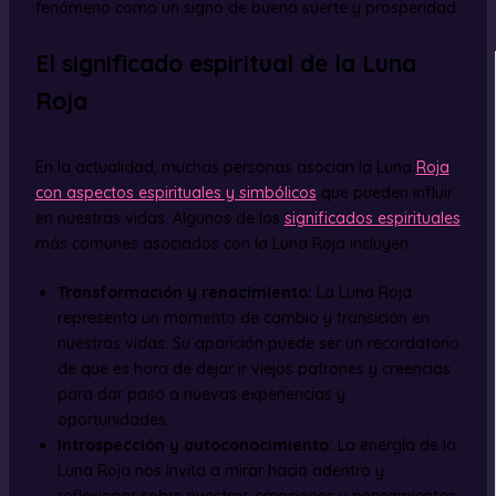
fenómeno como un signo de buena suerte y prosperidad.
El significado espiritual de la Luna
Roja
En la actualidad, muchas personas asocian la Luna
Roja
con aspectos espirituales y simbólicos
que pueden influir
en nuestras vidas. Algunos de los
significados espirituales
más comunes asociados con la Luna Roja incluyen:
Transformación y renacimiento:
La Luna Roja
representa un momento de cambio y transición en
nuestras vidas. Su aparición puede ser un recordatorio
de que es hora de dejar ir viejos patrones y creencias
para dar paso a nuevas experiencias y
oportunidades.
Introspección y autoconocimiento:
La energía de la
Luna Roja nos invita a mirar hacia adentro y
reflexionar sobre nuestras emociones y pensamientos