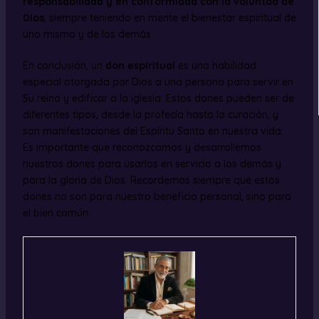
responsabilidad y en conformidad con la voluntad de
Dios
, siempre teniendo en mente el bienestar espiritual de
uno mismo y de los demás.
En conclusión, un
don espiritual
es una habilidad
especial otorgada por Dios a una persona para servir en
Su reino y edificar a la iglesia. Estos dones pueden ser de
diferentes tipos, desde la profecía hasta la curación, y
son manifestaciones del Espíritu Santo en nuestra vida.
Es importante que reconozcamos y desarrollemos
nuestros dones para usarlos en servicio a los demás y
para la gloria de Dios. Recordemos siempre que estos
dones no son para nuestro beneficio personal, sino para
el bien común.