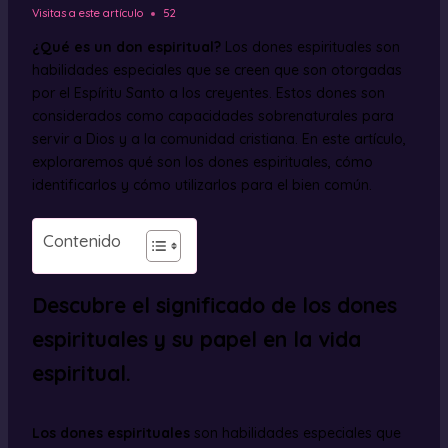
Visitas a este artículo
52
¿Qué es un don espiritual?
Los dones espirituales son
habilidades especiales que se creen que son otorgadas
por el Espíritu Santo a los creyentes. Estos dones son
considerados como capacidades sobrenaturales para
servir a Dios y a la comunidad cristiana. En este artículo,
exploraremos qué son los dones espirituales, cómo
identificarlos y cómo utilizarlos para el bien común.
Contenido
Descubre el significado de los dones
espirituales y su papel en la vida
espiritual.
Los dones espirituales
son habilidades especiales que