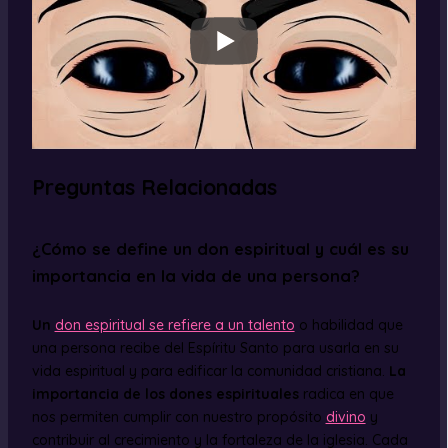
Preguntas Relacionadas
¿Cómo se define un don espiritual y cuál es su
importancia en la vida de una persona?
Un
don espiritual se refiere a un talento
o habilidad que
una persona recibe del Espíritu Santo para usarla en su
vida espiritual y para edificar la comunidad cristiana.
La
importancia de los dones espirituales
radica en que
nos permiten cumplir con nuestro propósito
divino
y
contribuir al crecimiento y la fortaleza de la iglesia. Cada