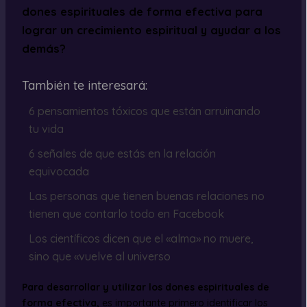
dones espirituales de forma efectiva para
lograr un crecimiento espiritual y ayudar a los
demás?
También te interesará:
6 pensamientos tóxicos que están arruinando
tu vida
6 señales de que estás en la relación
equivocada
Las personas que tienen buenas relaciones no
tienen que contarlo todo en Facebook
Los científicos dicen que el «alma» no muere,
sino que «vuelve al universo
Para desarrollar y utilizar los dones espirituales de
forma efectiva,
es importante primero identificar los