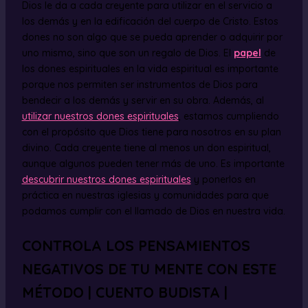
Dios le da a cada creyente para utilizar en el servicio a
los demás y en la edificación del cuerpo de Cristo. Estos
dones no son algo que se pueda aprender o adquirir por
uno mismo, sino que son un regalo de Dios. El
papel
de
los dones espirituales en la vida espiritual es importante
porque nos permiten ser instrumentos de Dios para
bendecir a los demás y servir en su obra. Además, al
utilizar nuestros dones espirituales
, estamos cumpliendo
con el propósito que Dios tiene para nosotros en su plan
divino. Cada creyente tiene al menos un don espiritual,
aunque algunos pueden tener más de uno. Es importante
descubrir nuestros dones espirituales
y ponerlos en
práctica en nuestras iglesias y comunidades para que
podamos cumplir con el llamado de Dios en nuestra vida.
CONTROLA LOS PENSAMIENTOS
NEGATIVOS DE TU MENTE CON ESTE
MÉTODO | CUENTO BUDISTA |