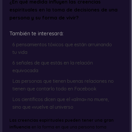
¿En qué medida influyen las creencias
espirituales en la toma de decisiones de una
persona y su forma de vivir?
También te interesará:
6 pensamientos tóxicos que están arruinando
tu vida
6 señales de que estás en la relación
equivocada
Las personas que tienen buenas relaciones no
tienen que contarlo todo en Facebook
Los científicos dicen que el «alma» no muere,
sino que «vuelve al universo
Las creencias espirituales pueden tener una gran
influencia
en la forma en que una persona toma