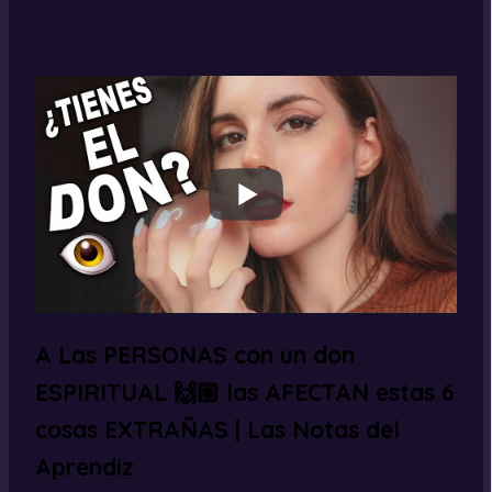
A Las PERSONAS con un don
ESPIRITUAL 🙌🏽 las AFECTAN estas 6
cosas EXTRAÑAS | Las Notas del
Aprendiz