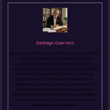
Santiago Guerrero
Santiago Guerrero, guía espiritual y terapeuta holística
con años de experiencia en meditación, reiki,
astrología y coaching, dedicada a ayudar a las
personas a conectar con su esencia, sanar bloqueos
emocionales y encontrar propósito. A través de
soyespiritual.com, ofrezco herramientas como
meditaciones, rituales y reflexiones para inspirar un
camino de autoconocimiento, amor y plenitud,
recordando a cada individuo que la paz y la alegría
están dentro de ellos. Cursos Espirituales para el
despertar de la consciencia.