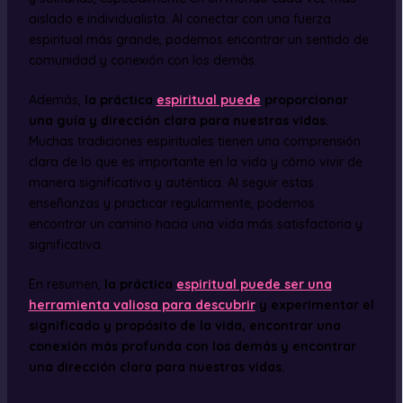
aislado e individualista. Al conectar con una fuerza
espiritual más grande, podemos encontrar un sentido de
comunidad y conexión con los demás.
Además,
la práctica
espiritual puede
proporcionar
una guía y dirección clara para nuestras vidas.
Muchas tradiciones espirituales tienen una comprensión
clara de lo que es importante en la vida y cómo vivir de
manera significativa y auténtica. Al seguir estas
enseñanzas y practicar regularmente, podemos
encontrar un camino hacia una vida más satisfactoria y
significativa.
En resumen,
la práctica
espiritual puede ser una
herramienta valiosa para descubrir
y experimentar el
significado y propósito de la vida, encontrar una
conexión más profunda con los demás y encontrar
una dirección clara para nuestras vidas.