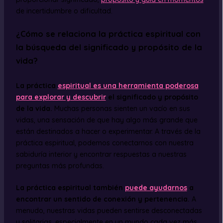
de incertidumbre o dificultad.
¿Cómo se relaciona la práctica espiritual con
la búsqueda del significado y propósito de la
vida?
La práctica
espiritual es una herramienta poderosa
para explorar y descubrir
el significado y propósito
de la vida.
Muchas personas sienten un vacío en sus
vidas, una sensación de que hay algo más grande que
están destinados a hacer o experimentar. A través de la
práctica espiritual, podemos conectarnos con nuestra
sabiduría interior y encontrar respuestas a nuestras
preguntas más profundas.
La práctica espiritual también
puede ayudarnos
a
encontrar un sentido de conexión y pertenencia.
A
menudo, nuestras vidas pueden sentirse desconectadas
y solitarias, especialmente en un mundo cada vez más