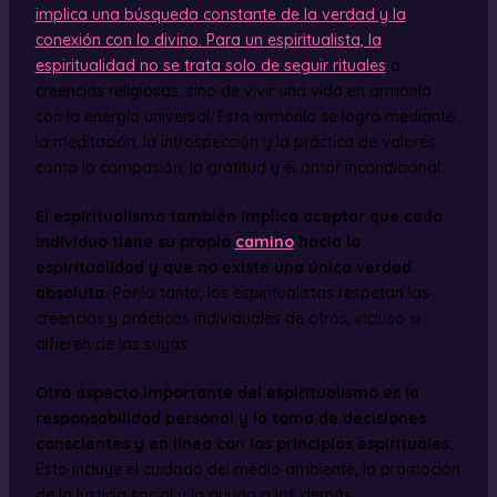
implica una búsqueda constante de la verdad y la
conexión con lo divino. Para un espiritualista, la
espiritualidad no se trata solo de seguir rituales
o
creencias religiosas, sino de vivir una vida en armonía
con la energía universal. Esta armonía se logra mediante
la meditación, la introspección y la práctica de valores
como la compasión, la gratitud y el amor incondicional.
El espiritualismo también implica aceptar que cada
individuo tiene su propio
camino
hacia la
espiritualidad y que no existe una única verdad
absoluta.
Por lo tanto, los espiritualistas respetan las
creencias y prácticas individuales de otros, incluso si
difieren de las suyas.
Otro aspecto importante del espiritualismo es la
responsabilidad personal y la toma de decisiones
conscientes y en línea con los principios espirituales.
Esto incluye el cuidado del medio ambiente, la promoción
de la justicia social y la ayuda a los demás.