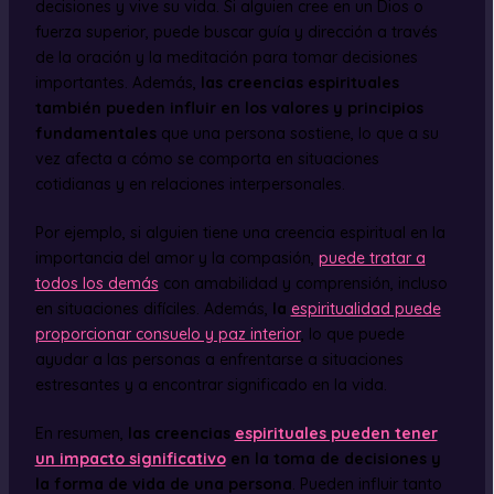
decisiones y vive su vida. Si alguien cree en un Dios o
fuerza superior, puede buscar guía y dirección a través
de la oración y la meditación para tomar decisiones
importantes. Además,
las creencias espirituales
también pueden influir en los valores y principios
fundamentales
que una persona sostiene, lo que a su
vez afecta a cómo se comporta en situaciones
cotidianas y en relaciones interpersonales.
Por ejemplo, si alguien tiene una creencia espiritual en la
importancia del amor y la compasión,
puede tratar a
todos los demás
con amabilidad y comprensión, incluso
en situaciones difíciles. Además,
la
espiritualidad puede
proporcionar consuelo y paz interior
, lo que puede
ayudar a las personas a enfrentarse a situaciones
estresantes y a encontrar significado en la vida.
En resumen,
las creencias
espirituales pueden tener
un impacto significativo
en la toma de decisiones y
la forma de vida de una persona
. Pueden influir tanto