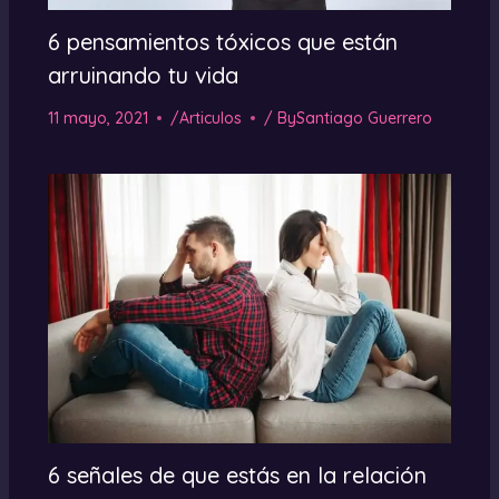
6 pensamientos tóxicos que están
arruinando tu vida
11 mayo, 2021
/
Articulos
/ By
Santiago Guerrero
6 señales de que estás en la relación