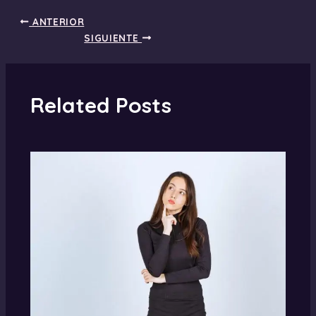
ANTERIOR
SIGUIENTE
Related Posts