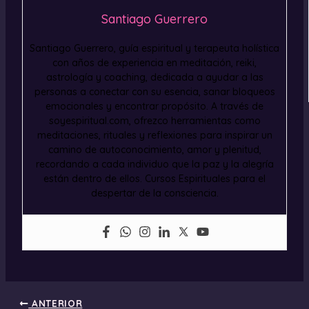
Santiago Guerrero
Santiago Guerrero, guía espiritual y terapeuta holística
con años de experiencia en meditación, reiki,
astrología y coaching, dedicada a ayudar a las
personas a conectar con su esencia, sanar bloqueos
emocionales y encontrar propósito. A través de
soyespiritual.com, ofrezco herramientas como
meditaciones, rituales y reflexiones para inspirar un
camino de autoconocimiento, amor y plenitud,
recordando a cada individuo que la paz y la alegría
están dentro de ellos. Cursos Espirituales para el
despertar de la consciencia.
ANTERIOR