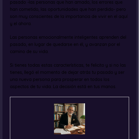
pasado -las personas que han amado, los errores que
han cometido, las oportunidades que han perdido- pero
son muy conscientes de la importancia de vivir en el aquí
y el ahora.
Las personas emocionalmente inteligentes aprenden del
pasado, en lugar de quedarse en él, y avanzan por el
camino de su vida.
Si tienes todas estas características, te felicito y si no las
tienes, llegó el momento de dejar atrás tu pasado y ser
una nueva persona para prosperar en todos los
aspectos de tu vida. La decisión está en tus manos.