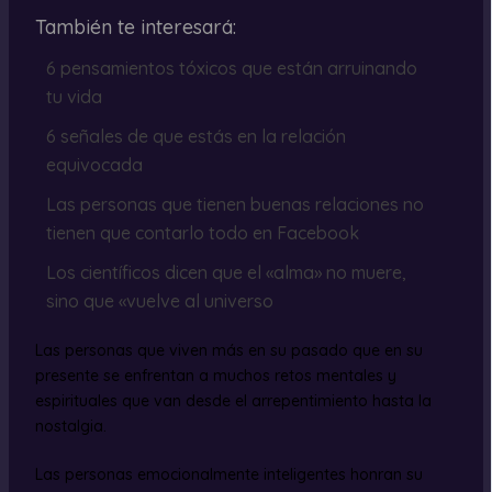
También te interesará:
6 pensamientos tóxicos que están arruinando
tu vida
6 señales de que estás en la relación
equivocada
Las personas que tienen buenas relaciones no
tienen que contarlo todo en Facebook
Los científicos dicen que el «alma» no muere,
sino que «vuelve al universo
Las personas que viven más en su pasado que en su
presente se enfrentan a muchos retos mentales y
espirituales que van desde el arrepentimiento hasta la
nostalgia.
Las personas emocionalmente inteligentes honran su