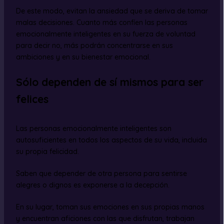
De este modo, evitan la ansiedad que se deriva de tomar
malas decisiones. Cuanto más confíen las personas
emocionalmente inteligentes en su fuerza de voluntad
para decir no, más podrán concentrarse en sus
ambiciones y en su bienestar emocional.
Sólo dependen de sí mismos para ser
felices
Las personas emocionalmente inteligentes son
autosuficientes en todos los aspectos de su vida, incluida
su propia felicidad.
Saben que depender de otra persona para sentirse
alegres o dignos es exponerse a la decepción.
En su lugar, toman sus emociones en sus propias manos
y encuentran aficiones con las que disfrutan, trabajan