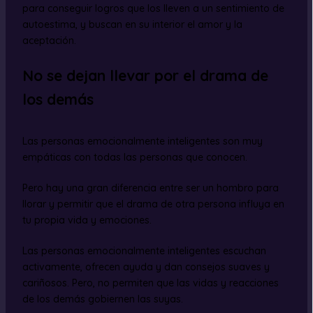
para conseguir logros que los lleven a un sentimiento de
autoestima, y buscan en su interior el amor y la
aceptación.
No se dejan llevar por el drama de
los demás
Las personas emocionalmente inteligentes son muy
empáticas con todas las personas que conocen.
Pero hay una gran diferencia entre ser un hombro para
llorar y permitir que el drama de otra persona influya en
tu propia vida y emociones.
Las personas emocionalmente inteligentes escuchan
activamente, ofrecen ayuda y dan consejos suaves y
cariñosos. Pero, no permiten que las vidas y reacciones
de los demás gobiernen las suyas.