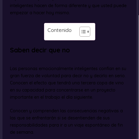
inteligentes hacen de forma diferente y que usted puede
empezar a hacer hoy mismo.
Contenido
Saben decir que no
Las personas emocionalmente inteligentes confían en su
gran fuerza de voluntad para decir no y decirlo en serio.
Conocen el efecto que tendrá una tercera copa de vino
en su capacidad para concentrarse en un proyecto
importante en el trabajo el día siguiente.
Conocen y comprenden las consecuencias negativas a
las que se enfrentarán si se desentienden de sus
responsabilidades para ir a un viaje espontáneo de fin
de semana.