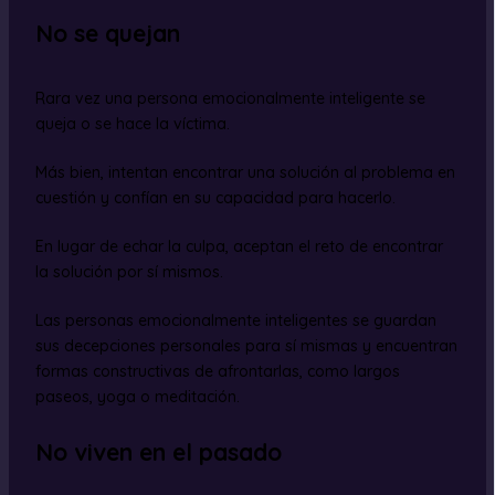
No se quejan
Rara vez una persona emocionalmente inteligente se
queja o se hace la víctima.
Más bien, intentan encontrar una solución al problema en
cuestión y confían en su capacidad para hacerlo.
En lugar de echar la culpa, aceptan el reto de encontrar
la solución por sí mismos.
Las personas emocionalmente inteligentes se guardan
sus decepciones personales para sí mismas y encuentran
formas constructivas de afrontarlas, como largos
paseos, yoga o meditación.
No viven en el pasado