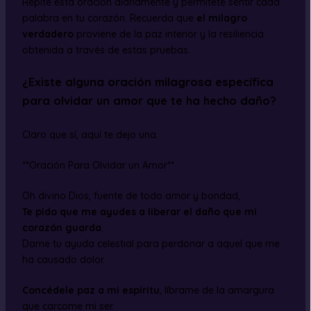
Repite esta oración diariamente y permítete sentir cada
palabra en tu corazón. Recuerda que
el milagro
verdadero
proviene de la paz interior y la resiliencia
obtenida a través de estas pruebas.
¿Existe alguna oración milagrosa específica
para olvidar un amor que te ha hecho daño?
Claro que sí, aquí te dejo una.
**Oración Para Olvidar un Amor**
Oh divino Dios, fuente de todo amor y bondad,
Te pido que me ayudes a liberar el daño que mi
corazón guarda
.
Dame tu ayuda celestial para perdonar a aquel que me
ha causado dolor.
Concédele paz a mi espíritu
, líbrame de la amargura
que carcome mi ser.