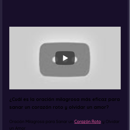
¿Cuál es la oración milagrosa más eficaz para
sanar un corazón roto y olvidar un amor?
Oración Milagrosa para Sanar un
Corazón Roto
y Olvidar
un Amor