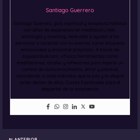
Santiago Guerrero
Santiago Guerrero, guía espiritual y terapeuta holística
con años de experiencia en meditación, reiki,
astrología y coaching, dedicada a ayudar a las
personas a conectar con su esencia, sanar bloqueos
emocionales y encontrar propósito. A través de
soyespiritual.com, ofrezco herramientas como
meditaciones, rituales y reflexiones para inspirar un
camino de autoconocimiento, amor y plenitud,
recordando a cada individuo que la paz y la alegría
están dentro de ellos. Cursos Espirituales para el
despertar de la consciencia.
ANTERIOR