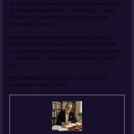
de mi mente las imágenes que me atan al pasado y que
ya no aportan nada positivo a mi vida. Que tu gracia
fluya en mí y me permita liberar todas las cargas
emocionales que llevo.
Renueva mi espíritu,
transfórmalo con tu poder y
llénalo de esperanza y alegría. Deseo seguir adelante,
vivir plenamente y abrirme a la posibilidad de encontrar
un nuevo amor, un amor que sea bendecido y guiado
por ti.
Por tu nombre santo,
te lo pido, y confío en que
escucharás mi oración. Amén.