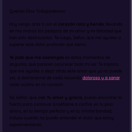
Querido Dios Todopoderoso:
Hoy vengo ante ti con el
corazón roto y herido
, llevando
en mis manos los pedazos de mi amor y mi felicidad que
han sido destrozados. Te ruego, Señor, que me ayudes a
superar este dolor profundo que siento.
Te pido que me sostengas
en estos momentos de
angustia, que parecen oscurecer todo mi ser. Te imploro
que me ayudes a dejar atrás este amor que ya no puede
ser, a deshacerme de cada recuerdo
doloroso y a sanar
cada cicatriz en mi corazón.
Sé, Señor, que
con Tu amor y gracia
, puedo encontrar la
fuerza para continuar. Enséñame a confiar en tu plan
divino, en tu tiempo perfecto y en tu infinita bondad,
incluso cuando no puedo entender el dolor que estoy
experimentando.