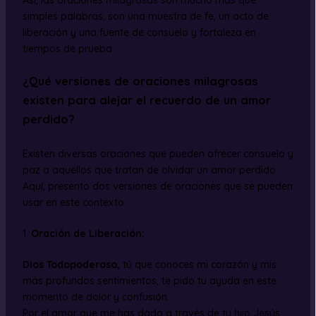
simples palabras; son una muestra de fe, un acto de
liberación y una fuente de consuelo y fortaleza en
tiempos de prueba.
¿Qué versiones de oraciones milagrosas
existen para alejar el recuerdo de un amor
perdido?
Existen diversas oraciones que pueden ofrecer consuelo y
paz a aquellos que tratan de olvidar un amor perdido.
Aquí, presento dos versiones de oraciones que se pueden
usar en este contexto:
1.
Oración de Liberación:
Dios Todopoderoso,
tú que conoces mi corazón y mis
más profundos sentimientos, te pido tu ayuda en este
momento de dolor y confusión.
Por el amor que me has dado a través de tu hijo Jesús,