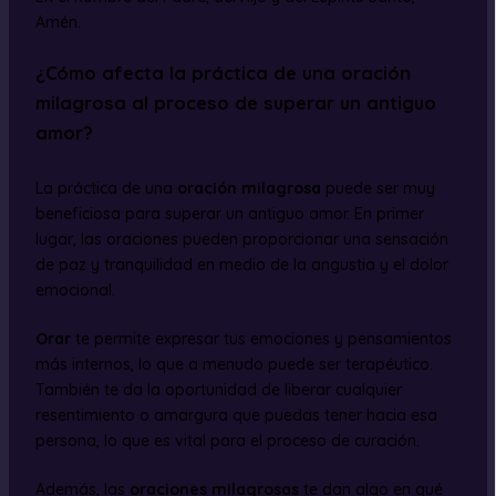
Amén.
¿Cómo afecta la práctica de una oración
milagrosa al proceso de superar un antiguo
amor?
La práctica de una
oración milagrosa
puede ser muy
beneficiosa para superar un antiguo amor. En primer
lugar, las oraciones pueden proporcionar una sensación
de paz y tranquilidad en medio de la angustia y el dolor
emocional.
Orar
te permite expresar tus emociones y pensamientos
más internos, lo que a menudo puede ser terapéutico.
También te da la oportunidad de liberar cualquier
resentimiento o amargura que puedas tener hacia esa
persona, lo que es vital para el proceso de curación.
Además, las
oraciones milagrosas
te dan algo en qué