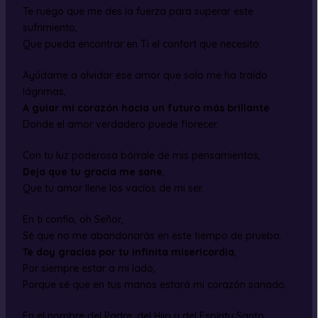
Te ruego que me des la fuerza para superar este
sufrimiento,
Que pueda encontrar en Ti el confort que necesito.
Ayúdame a olvidar ese amor que solo me ha traído
lágrimas,
A guiar mi corazón hacia un futuro más brillante
Donde el amor verdadero puede florecer.
Con tu luz poderosa bórrale de mis pensamientos,
Deja que tu gracia me sane
,
Que tu amor llene los vacíos de mi ser.
En ti confío, oh Señor,
Sé que no me abandonarás en este tiempo de prueba.
Te doy gracias por tu infinita misericordia
,
Por siempre estar a mi lado,
Porque sé que en tus manos estará mi corazón sanado.
En el nombre del Padre, del Hijo y del Espíritu Santo,