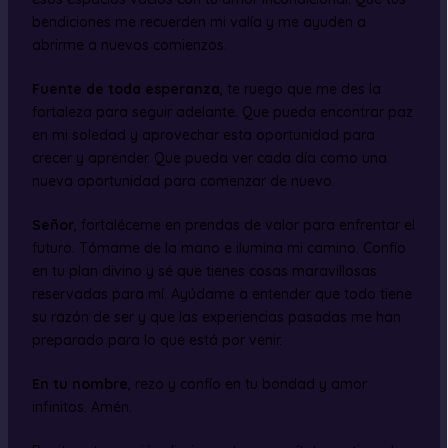
bendiciones me recuerden mi valía y me ayuden a
abrirme a nuevos comienzos.
Fuente de toda esperanza
, te ruego que me des la
fortaleza para seguir adelante. Que pueda encontrar paz
en mi soledad y aprovechar esta oportunidad para
crecer y aprender. Que pueda ver cada día como una
nueva oportunidad para comenzar de nuevo.
Señor
, fortaléceme en prendas de valor para enfrentar el
futuro. Tómame de la mano e ilumina mi camino. Confío
en tu plan divino y sé que tienes cosas maravillosas
reservadas para mí. Ayúdame a entender que todo tiene
su razón de ser y que las experiencias pasadas me han
preparado para lo que está por venir.
En tu nombre
, rezo y confío en tu bondad y amor
infinitos. Amén.