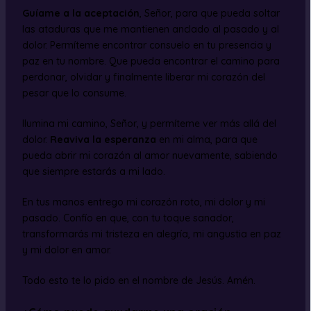
Guíame a la aceptación
, Señor, para que pueda soltar
las ataduras que me mantienen anclado al pasado y al
dolor. Permíteme encontrar consuelo en tu presencia y
paz en tu nombre. Que pueda encontrar el camino para
perdonar, olvidar y finalmente liberar mi corazón del
pesar que lo consume.
Ilumina mi camino, Señor, y permíteme ver más allá del
dolor.
Reaviva la esperanza
en mi alma, para que
pueda abrir mi corazón al amor nuevamente, sabiendo
que siempre estarás a mi lado.
En tus manos entrego mi corazón roto, mi dolor y mi
pasado. Confío en que, con tu toque sanador,
transformarás mi tristeza en alegría, mi angustia en paz
y mi dolor en amor.
Todo esto te lo pido en el nombre de Jesús. Amén.