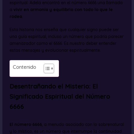
espiritual. Adela encontró en el número 6666 una llamada
a
vivir en armonía y equilibrio con todo lo que le
rodea
.
Esta historia nos enseña que cualquier signo puede ser
una guía espiritual, incluso un número que podría parecer
amenazador como el 6666. Es nuestro deber entender
estos mensajes y evolucionar espiritualmente.
Contenido
Desentrañando el Misterio: El
Significado Espiritual del Número
6666
El número 6666
, a menudo asociado con lo sobrenatural
y lo místico, es un número que interrumpe la continuidad