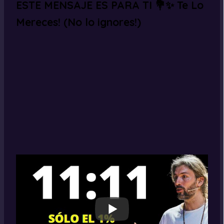
ESTE MENSAJE ES PARA TI 💐✨ Te Lo
Mereces! (No lo ignores!)