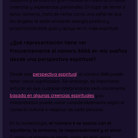
creencias y experiencias personales. En lugar de temer a
estos números, trata de verlos como una señal de que
los ángeles te están enviando energía positiva y
proporcionándote guía y apoyo en tu viaje espiritual.
¿Qué representación tiene ver
frecuentemente el número 6666 en mis sueños
desde una perspectiva espiritual?
Desde una
perspectiva espiritual
, el número 6666 puede
tener varios significados. Sin embargo, es importante
enfocar en que cualquier interpretación será únicamente
basada en algunas creencias espirituales
y su
interpretación puede variar considerablemente según el
contexto cultural o religioso de cada persona.
En la numerología,
el número 6 se asocia con el
equilibrio, la armonía, la responsabilidad y el amor
.
Cuando un número se repite, como en 6666, estos