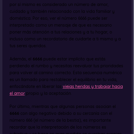
por sí mismo es considerado un número de amor,
cuidado y también relacionado con la vida familiar y
doméstica. Por eso, ver el número 6666 puede ser
interpretado como un mensaje de que es necesario
poner más atención a tus relaciones y a tu hogar, o
incluso como un recordatorio de cuidarte a ti mismo y a
tus seres queridos.
Además, el
6666
puede estar implícito que estás
perdiendo el rumbo y necesitas reevaluar tus prioridades
para volver al camino correcto. Esta secuencia numérica
es un llamado para restablecer el equilibrio en tu vida,
enfocándote en liberar las
viejas heridas y trabajar hacia
el amor
propio y la aceptación.
Por último, mientras que algunas personas asocian el
6666
con algo negativo debido a su cercanía con el
número 666 (el número de la bestia), es importante
recordar que la interpretación de los números es
subjetiva y se basa en gran medida en nuestras propias