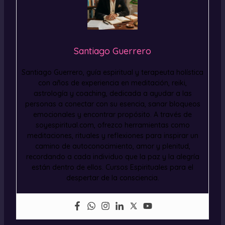
Santiago Guerrero
Santiago Guerrero, guía espiritual y terapeuta holística
con años de experiencia en meditación, reiki,
astrología y coaching, dedicada a ayudar a las
personas a conectar con su esencia, sanar bloqueos
emocionales y encontrar propósito. A través de
soyespiritual.com, ofrezco herramientas como
meditaciones, rituales y reflexiones para inspirar un
camino de autoconocimiento, amor y plenitud,
recordando a cada individuo que la paz y la alegría
están dentro de ellos. Cursos Espirituales para el
despertar de la consciencia.