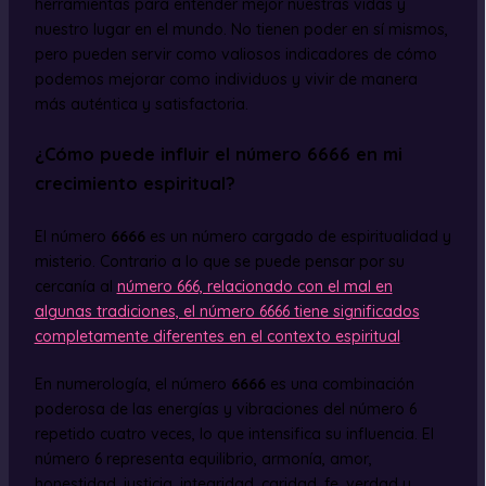
herramientas para entender mejor nuestras vidas y
nuestro lugar en el mundo. No tienen poder en sí mismos,
pero pueden servir como valiosos indicadores de cómo
podemos mejorar como individuos y vivir de manera
más auténtica y satisfactoria.
¿Cómo puede influir el número 6666 en mi
crecimiento espiritual?
El número
6666
es un número cargado de espiritualidad y
misterio. Contrario a lo que se puede pensar por su
cercanía al
número 666, relacionado con el mal en
algunas tradiciones, el número 6666 tiene significados
completamente diferentes en el contexto espiritual
.
En numerología, el número
6666
es una combinación
poderosa de las energías y vibraciones del número 6
repetido cuatro veces, lo que intensifica su influencia. El
número 6 representa equilibrio, armonía, amor,
honestidad, justicia, integridad, caridad, fe, verdad y