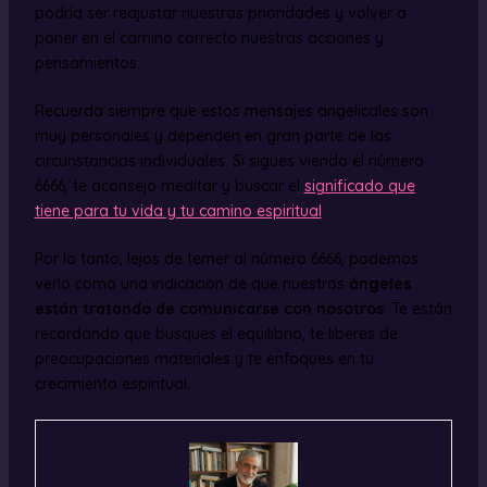
podría ser reajustar nuestras prioridades y volver a
poner en el camino correcto nuestras acciones y
pensamientos.
Recuerda siempre que estos mensajes angelicales son
muy personales y dependen en gran parte de las
circunstancias individuales. Si sigues viendo el número
6666, te aconsejo meditar y buscar el
significado que
tiene para tu vida y tu camino espiritual
.
Por lo tanto, lejos de temer al número 6666, podemos
verlo como una indicación de que nuestros
ángeles
están tratando de comunicarse con nosotros
. Te están
recordando que busques el equilibrio, te liberes de
preocupaciones materiales y te enfoques en tu
crecimiento espiritual.