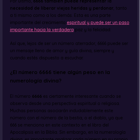
Por último,
6666 también puede representar la
necesidad de liberar viejas heridas y perdonar
, tanto
a ti mismo como a los demás. Esta es una parte
importante del crecimiento
espiritual y puede ser un paso
importante hacia la verdadera
paz y la felicidad.
Así que, lejos de ser un número aterrador, 6666 puede ser
un mensaje lleno de amor y guía divina, siempre y
cuando estés dispuesto a escuchar.
¿El número 6666 tiene algún peso en la
numerología divina?
El número
6666
es ciertamente interesante cuando se
observa desde una perspectiva espiritual o religiosa.
Muchas personas asociarán indudablemente este
número con el número de la bestia, o el diablo, ya que
666 se menciona en este contexto en el libro del
Apocalipsis en la Biblia. Sin embargo, en la numerología
divina, es importante analizar cada número en su propio