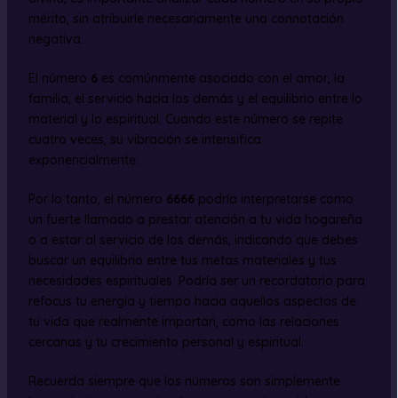
mérito, sin atribuirle necesariamente una connotación
negativa.
El número
6
es comúnmente asociado con el amor, la
familia, el servicio hacia los demás y el equilibrio entre lo
material y lo espiritual. Cuando este número se repite
cuatro veces, su vibración se intensifica
exponencialmente.
Por lo tanto, el número
6666
podría interpretarse como
un fuerte llamado a prestar atención a tu vida hogareña
o a estar al servicio de los demás, indicando que debes
buscar un equilibrio entre tus metas materiales y tus
necesidades espirituales. Podría ser un recordatorio para
refocus tu energía y tiempo hacia aquellos aspectos de
tu vida que realmente importan, como las relaciones
cercanas y tu crecimiento personal y espiritual.
Recuerda siempre que los números son simplemente