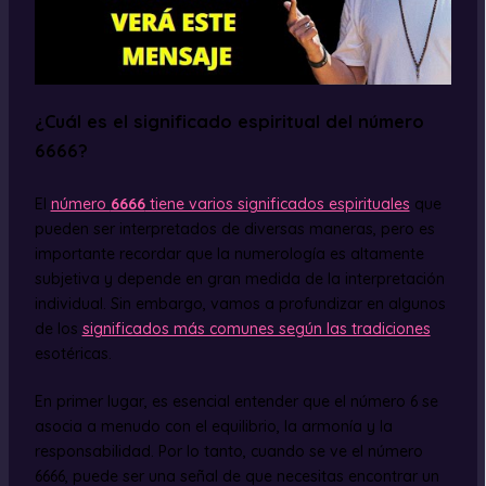
¿Cuál es el significado espiritual del número
6666?
El
número
6666
tiene varios significados espirituales
que
pueden ser interpretados de diversas maneras, pero es
importante recordar que la numerología es altamente
subjetiva y depende en gran medida de la interpretación
individual. Sin embargo, vamos a profundizar en algunos
de los
significados más comunes según las tradiciones
esotéricas.
En primer lugar, es esencial entender que el número 6 se
asocia a menudo con el equilibrio, la armonía y la
responsabilidad. Por lo tanto, cuando se ve el número
6666, puede ser una señal de que necesitas encontrar un