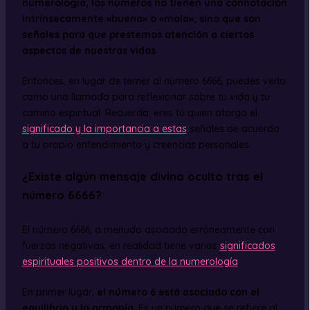
numerología, los números no tienen una connotación
intrínsecamente «buena» o «mala», sino que son
señales para que prestemos atención a ciertos
aspectos de nuestras vidas
.
Entonces, en lugar de temer al número 6666, puedes verlo
como una llamada para reflexionar sobre tu vida y tu
camino espiritual. Recuerda, eres tú quien otorga el
significado y la importancia a estas
señales de acuerdo
a tu propio entendimiento y creencias personales.
¿Existe algún mensaje divino oculto tras el
número 6666?
El número 6666, a menudo asociado erróneamente con
fuerzas negativas, en realidad tiene varios
significados
espirituales positivos dentro de la numerología
.
En primer lugar,
el número 6 está asociado con el
equilibrio y la armonía
. Es un número que se refiere al