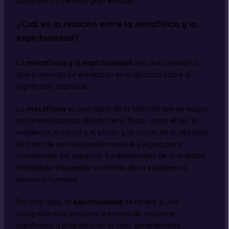
papel dentro de esta gran entidad.
¿Cuál es la relación entre la metafísica y la
espiritualidad?
La
metafísica
y la
espiritualidad
son dos conceptos
que a menudo se entrelazan en el discurso sobre el
significado espiritual.
La
metafísica
es una rama de la filosofía que se ocupa
de la realidad más allá del reino físico, como el ser, la
existencia, la causa y el efecto y la noción de lo absoluto.
Se trata de una búsqueda racional y lógica para
comprender los aspectos fundamentales de la realidad,
intentando trascender los límites de la experiencia
sensorial humana.
Por otro lado, la
espiritualidad
se refiere a una
búsqueda más personal e interna de encontrar
significado y propósito en la vida, generalmente