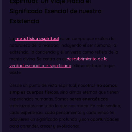
Espiritual: Un Viaje Hacia el
Significado Esencial de nuestra
Existencia
La
metafísica espiritual
es un campo que explora la
naturaleza de la realidad, incluyendo el ser humano, la
existencia, la conciencia y el universo como reflejo de la
mente divina. Se centra en el
descubrimiento de la
verdad esencial o el significado
último de todo lo que
existe.
Desde un punto de vista espiritual, nosotros
no somos
simples cuerpos físicos
, sino almas eternas que tienen
experiencias humanas. Somos
seres energéticos
,
entrelazados con todo lo que nos rodea. En este sentido,
cada experiencia, cada pensamiento y cada emoción
adquieren un significado profundo y son oportunidades
para aprender, crecer y evolucionar.