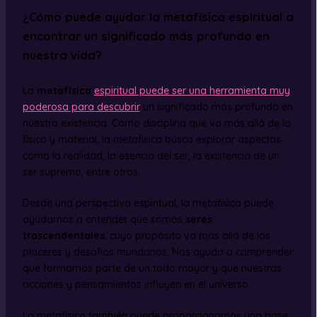
¿Cómo puede ayudar la metafísica espiritual a
encontrar un significado más profundo en
nuestra vida?
La
metafísica
espiritual puede ser una herramienta muy
poderosa para descubrir
un significado más profundo en
nuestra existencia. Como disciplina que va más allá de lo
físico y material, la metafísica busca explorar aspectos
como la realidad, la esencia del ser, la existencia de un
ser supremo, entre otros.
Desde una perspectiva espiritual, la metafísica puede
ayudarnos a entender que somos
seres
trascendentales
, cuyo propósito va más allá de los
placeres y desafíos mundanos. Nos ayuda a comprender
que formamos parte de un todo mayor y que nuestras
acciones y pensamientos influyen en el universo.
La metafísica también puede proporcionarnos una base