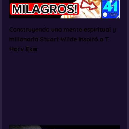
Construyendo una mente espiritual y
millonaria Stuart Wilde inspiró a T.
Harv Eker