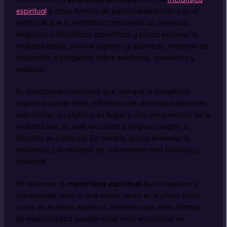
espiritual
y otras formas de espiritualidad radica en el
hecho de que la metafísica trasciende las creencias
religiosas o filosóficas específicas y busca explorar la
realidad desde un nivel superior y abstracto, tratando de
responder a preguntas sobre existencia, conciencia y
realidad.
Es importante mencionar que, aunque la metafísica
espiritual puede tener influencias de diversas tradiciones
espirituales, su objetivo es llegar a una comprensión de la
realidad que no esté vinculada a ninguna religión o
filosofía en particular. En cambio, busca entender la
existencia y la realidad de una manera más holística y
universal.
En resumen, la
metafísica espiritual
busca explicar y
comprender todo lo que existe, tanto en el plano físico
como en el plano espiritual, mientras que otras formas
de espiritualidad pueden estar más enfocadas en