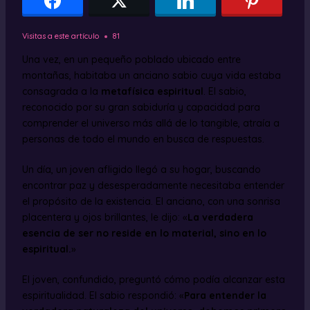
Visitas a este artículo
81
Una vez, en un pequeño poblado ubicado entre
montañas, habitaba un anciano sabio cuya vida estaba
consagrada a la
metafísica espiritual
. El sabio,
reconocido por su gran sabiduría y capacidad para
comprender el universo más allá de lo tangible, atraía a
personas de todo el mundo en busca de respuestas.
Un día, un joven afligido llegó a su hogar, buscando
encontrar paz y desesperadamente necesitaba entender
el propósito de la existencia. El anciano, con una sonrisa
placentera y ojos brillantes, le dijo: «
La verdadera
esencia de ser no reside en lo material, sino en lo
espiritual.
»
El joven, confundido, preguntó cómo podía alcanzar esta
espiritualidad. El sabio respondió: «
Para entender la