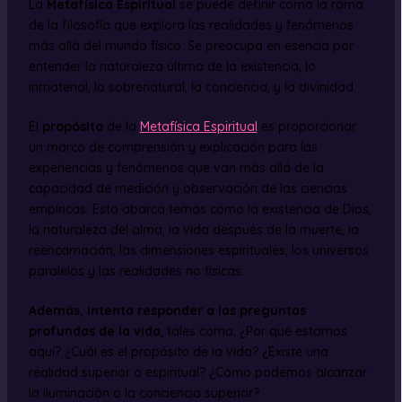
La
Metafísica Espiritual
se puede definir como la rama
de la filosofía que explora las realidades y fenómenos
más allá del mundo físico. Se preocupa en esencia por
entender la naturaleza última de la existencia, lo
inmaterial, lo sobrenatural, la conciencia, y la divinidad.
El
propósito
de la
Metafísica Espiritual
es proporcionar
un marco de comprensión y explicación para las
experiencias y fenómenos que van más allá de la
capacidad de medición y observación de las ciencias
empíricas. Esto abarca temas como la existencia de Dios,
la naturaleza del alma, la vida después de la muerte, la
reencarnación, las dimensiones espirituales, los universos
paralelos y las realidades no físicas.
Además, intenta responder a las preguntas
profundas de la vida
, tales como: ¿Por qué estamos
aquí? ¿Cuál es el propósito de la vida? ¿Existe una
realidad superior o espiritual? ¿Cómo podemos alcanzar
la iluminación o la conciencia superior?