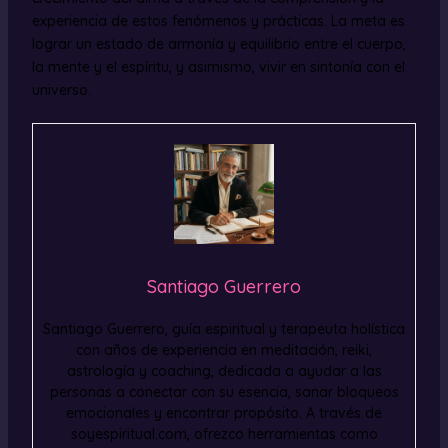
experiencia de estos fenómenos y prácticas. La meta es
lograr un estado de armonía y equilibrio entre el cuerpo,
la mente y el espíritu, y asimismo, vivir en sintonía con el
universo.
Santiago Guerrero
Santiago Guerrero, guía espiritual y terapeuta holística
con años de experiencia en meditación, reiki,
astrología y coaching, dedicada a ayudar a las
personas a conectar con su esencia, sanar bloqueos
emocionales y encontrar propósito. A través de
soyespiritual.com, ofrezco herramientas como