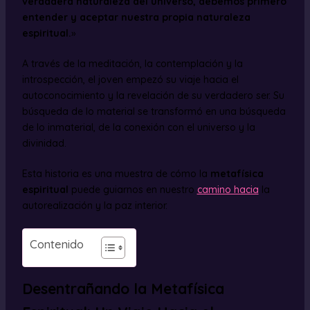
verdadera naturaleza del universo, debemos primero
entender y aceptar nuestra propia naturaleza
espiritual.
»
A través de la meditación, la contemplación y la
introspección, el joven empezó su viaje hacia el
autoconocimiento y la revelación de su verdadero ser. Su
búsqueda de lo material se transformó en una búsqueda
de lo inmaterial, de la conexión con el universo y la
divinidad.
Esta historia es una muestra de cómo la
metafísica
espiritual
puede guiarnos en nuestro
camino hacia
la
autorealización y la paz interior.
Contenido
Desentrañando la Metafísica