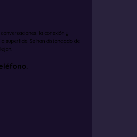
 conversaciones, la conexión y
a superficie. Se han distanciado de
lejan.
eléfono.