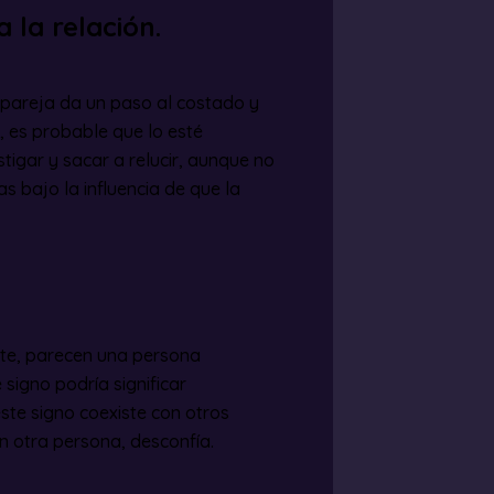
 la relación.
u pareja da un paso al costado y
, es probable que lo esté
tigar y sacar a relucir, aunque no
s bajo la influencia de que la
nte, parecen una persona
signo podría significar
te signo coexiste con otros
n otra persona, desconfía.