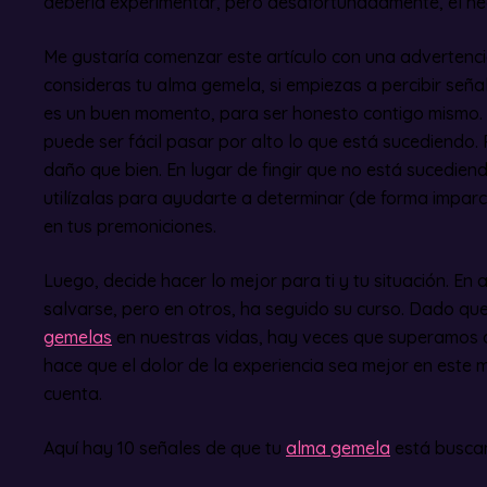
debería experimentar, pero desafortunadamente, el he
Me gustaría comenzar este artículo con una advertencia:
consideras tu alma gemela, si empiezas a percibir seña
es un buen momento, para ser honesto contigo mismo.
puede ser fácil pasar por alto lo que está sucediendo.
daño que bien. En lugar de fingir que no está sucediend
utilízalas para ayudarte a determinar (de forma imparci
en tus premoniciones.
Luego, decide hacer lo mejor para ti y tu situación. En
salvarse, pero en otros, ha seguido su curso. Dado q
gemelas
en nuestras vidas, hay veces que superamos a
hace que el dolor de la experiencia sea mejor en este 
cuenta.
Aquí hay 10 señales de que tu
alma gemela
está buscan