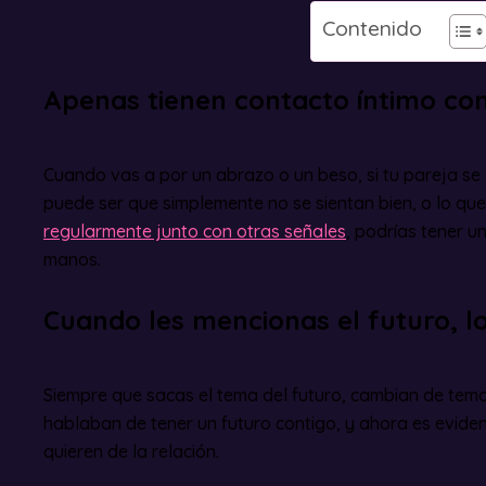
Contenido
Apenas tienen contacto íntimo con
Cuando vas a por un abrazo o un beso, si tu pareja se 
puede ser que simplemente no se sientan bien, o lo que
regularmente junto con otras señales
, podrías tener 
manos.
Cuando les mencionas el futuro, lo
Siempre que sacas el tema del futuro, cambian de tema
hablaban de tener un futuro contigo, y ahora es evide
quieren de la relación.