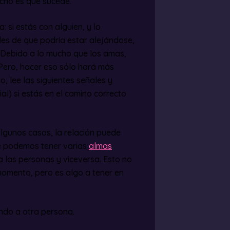
cho es que sucede.
 si estás con alguien, y lo
les de que podría estar alejándose,
 Debido a lo mucho que los amas,
 Pero, hacer eso sólo hará más
o, lee las siguientes señales y
al) si estás en el camino correcto
 algunos casos, la relación puede
ue podemos tener varias
almas
 las personas y viceversa. Esto no
momento, pero es algo a tener en
do a otra persona.