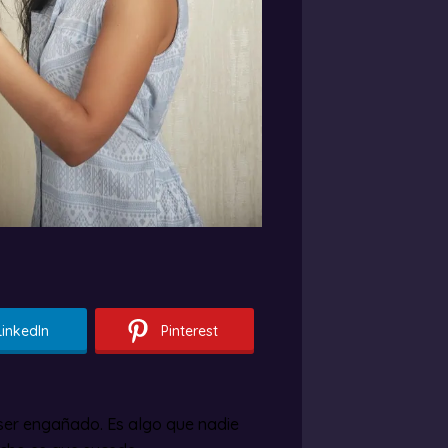
LinkedIn
Pinterest
 ser engañado. Es algo que nadie