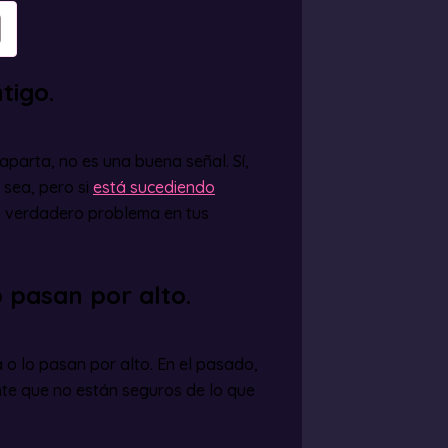
tigo.
aparta, no es una buena señal. Sí,
 sea, pero si
está sucediendo
un verdadero problema en tus
 pasan por alto.
 o lo pasan por alto. En el pasado,
nte que no están seguros de lo que