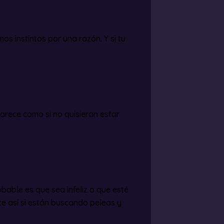
 instintos por una razón. Y si tu
arece como si no quisieran estar
obable es que sea infeliz o que esté
te así si están buscando peleas y