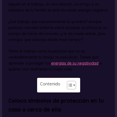
alguien en el trabajo, en una relación, un amigo o un
miembro de tu familia te está enviando energía negativa.
¿Ese trabajo que supuestamente te gustaba? Aunque
parezca una idea brillante sobre el papel, la oficina es un
campo de minas de rumores, y te da miedo entrar. ¿Ese
«amigo» que conoces desde hace tiempo?
Tanto el trabajo como la persona que no es
verdaderamente tu amigo te perjudican. Tienes que
aprender a proteger tus
energías de su negatividad
si
quieres vivir realmente tu mejor vida.
Contenido
Coloca símbolos de protección en tu
casa o cerca de ella