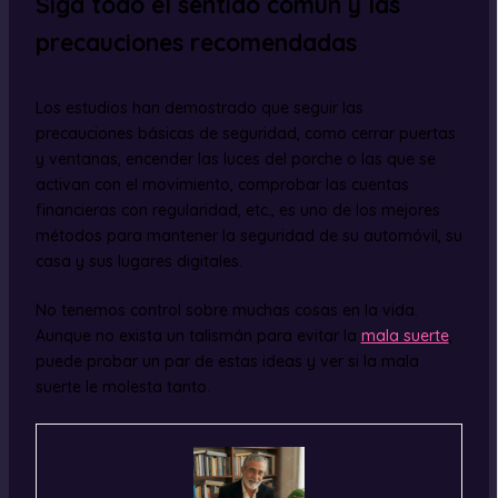
Siga todo el sentido común y las
precauciones recomendadas
Los estudios han demostrado que seguir las
precauciones básicas de seguridad, como cerrar puertas
y ventanas, encender las luces del porche o las que se
activan con el movimiento, comprobar las cuentas
financieras con regularidad, etc., es uno de los mejores
métodos para mantener la seguridad de su automóvil, su
casa y sus lugares digitales.
No tenemos control sobre muchas cosas en la vida.
Aunque no exista un talismán para evitar la
mala suerte
,
puede probar un par de estas ideas y ver si la mala
suerte le molesta tanto.