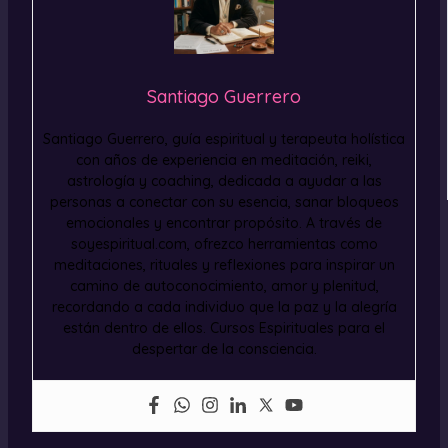
Santiago Guerrero
Santiago Guerrero, guía espiritual y terapeuta holística
con años de experiencia en meditación, reiki,
astrología y coaching, dedicada a ayudar a las
personas a conectar con su esencia, sanar bloqueos
emocionales y encontrar propósito. A través de
soyespiritual.com, ofrezco herramientas como
meditaciones, rituales y reflexiones para inspirar un
camino de autoconocimiento, amor y plenitud,
recordando a cada individuo que la paz y la alegría
están dentro de ellos. Cursos Espirituales para el
despertar de la consciencia.