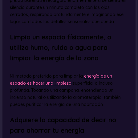
pie. Su batería se recargará enormemente si se sienta en
silencio durante un minuto completo con los ojos
cerrados, respirando profundamente e imaginando ese
lugar con todos los detalles sensoriales que pueda.
Limpia un espacio físicamente, o
utiliza humo, ruido o agua para
limpiar la energía de la zona
Mi método preferido para limpiar la
energía de un
espacio es hacer una limpieza
superficial o incluso
profunda. Tocando una campana, encendiendo un
incienso natural o utilizando la aromaterapia, también
puedes purificar la energía de una habitación.
Adquiere la capacidad de decir no
para ahorrar tu energía