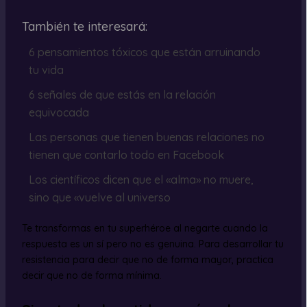
También te interesará:
6 pensamientos tóxicos que están arruinando
tu vida
6 señales de que estás en la relación
equivocada
Las personas que tienen buenas relaciones no
tienen que contarlo todo en Facebook
Los científicos dicen que el «alma» no muere,
sino que «vuelve al universo
Te transformas en tu superhéroe al negarte cuando la
respuesta es un sí pero no es genuina. Para desarrollar tu
resistencia para decir que no de forma mayor, practica
decir que no de forma mínima.