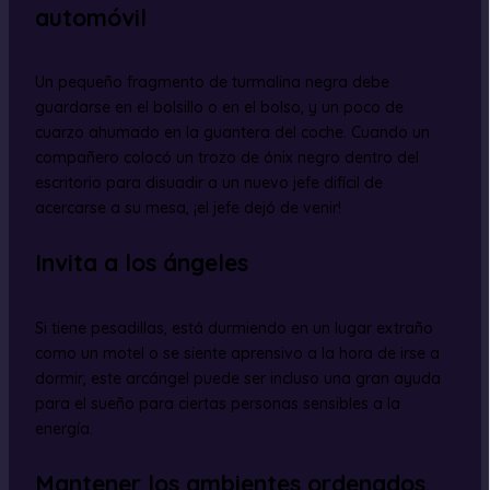
automóvil
Un pequeño fragmento de turmalina negra debe
guardarse en el bolsillo o en el bolso, y un poco de
cuarzo ahumado en la guantera del coche. Cuando un
compañero colocó un trozo de ónix negro dentro del
escritorio para disuadir a un nuevo jefe difícil de
acercarse a su mesa, ¡el jefe dejó de venir!
Invita a los ángeles
Si tiene pesadillas, está durmiendo en un lugar extraño
como un motel o se siente aprensivo a la hora de irse a
dormir, este arcángel puede ser incluso una gran ayuda
para el sueño para ciertas personas sensibles a la
energía.
Mantener los ambientes ordenados,