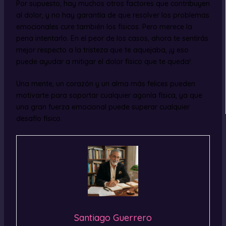
Por supuesto, hay muchos otros factores que contribuyen
al dolor, y no hay garantía de que resolver los problemas
emocionales cure también los físicos. Pero merece la
pena intentarlo. En el peor de los casos, ahora te sentirás
mejor respecto a la tristeza que te aquejaba, ¡y eso
puede ayudar a mitigar el dolor físico que te queda!
Una mente, un corazón y un alma más felices pueden
motivarte para soportar cualquier agonía física, ya que
una gran fuerza emocional puede superar cualquier
desafío físico.
Santiago Guerrero