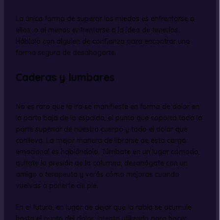
La única forma de superar los miedos es enfrentarse a
ellos, o al menos enfrentarse a la idea de tenerlos.
Háblalo con alguien de confianza para encontrar una
forma segura de desahogarte.
Caderas y lumbares
No es raro que la ira se manifieste en forma de dolor en
la parte baja de la espalda, el punto que soporta toda la
parte superior de nuestro cuerpo y todo el dolor que
conlleva. La mejor manera de librarse de esta carga
emocional es hablándolo. Túmbate en un lugar cómodo,
quítate la presión de la columna, desahógate con un
amigo o terapeuta y verás cómo mejoras cuando
vuelvas a ponerte de pie.
En el futuro, en lugar de dejar que la rabia se acumule
hasta el punto del dolor, intenta utilizarla para hacer