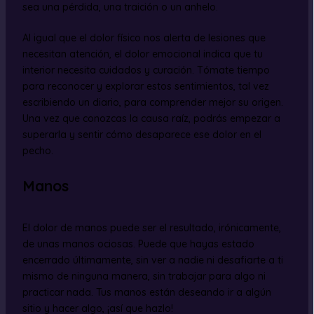
sea una pérdida, una traición o un anhelo.
Al igual que el dolor físico nos alerta de lesiones que
necesitan atención, el dolor emocional indica que tu
interior necesita cuidados y curación. Tómate tiempo
para reconocer y explorar estos sentimientos, tal vez
escribiendo un diario, para comprender mejor su origen.
Una vez que conozcas la causa raíz, podrás empezar a
superarla y sentir cómo desaparece ese dolor en el
pecho.
Manos
El dolor de manos puede ser el resultado, irónicamente,
de unas manos ociosas. Puede que hayas estado
encerrado últimamente, sin ver a nadie ni desafiarte a ti
mismo de ninguna manera, sin trabajar para algo ni
practicar nada. Tus manos están deseando ir a algún
sitio y hacer algo, ¡así que hazlo!