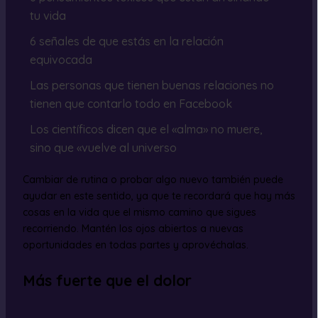
tu vida
6 señales de que estás en la relación
equivocada
Las personas que tienen buenas relaciones no
tienen que contarlo todo en Facebook
Los científicos dicen que el «alma» no muere,
sino que «vuelve al universo
Cambiar de rutina o probar algo nuevo también puede
ayudar en este sentido, ya que te recordará que hay más
cosas en la vida que el mismo camino que sigues
recorriendo. Mantén los ojos abiertos a nuevas
oportunidades en todas partes y aprovéchalas.
Más fuerte que el dolor