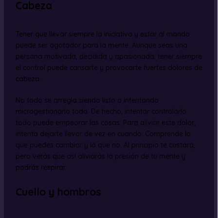
Cabeza
Tener que llevar siempre la iniciativa y estar al mando
puede ser agotador para la mente. Aunque seas una
persona motivada, decidida y apasionada, tener siempre
el control puede cansarte y provocarte fuertes dolores de
cabeza.
No todo se arregla siendo listo o intentando
microgestionarlo todo. De hecho, intentar controlarlo
todo puede empeorar las cosas. Para aliviar este dolor,
intenta dejarte llevar de vez en cuando. Comprende lo
que puedes cambiar y lo que no. Al principio te costará,
pero verás que así aliviarás la presión de tu mente y
podrás respirar.
Cuello y hombros