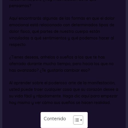
pensamos?
Aquí encontrarás algunas de las formas en que el dolor
emocional está relacionado con determinados tipos de
dolor físico, qué partes de nuestro cuerpo están
vinculadas a qué sentimientos y qué podemos hacer al
respecto.
¿Tienes deseos, anhelos o sueños a los que te has
aferrado durante mucho tiempo, pero hacia los que no
has avanzado? ¿Te gustaría cambiar eso?
Al aprender sobre el poderoso arte de la manifestación,
usted puede traer cualquier cosa que su corazón desee a
su vida fácil y rápidamente. Haga clic aquí para empezar
hoy mismo y ver cómo sus sueños se hacen realidad.
Contenido