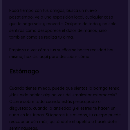
Pasa tiempo con tus amigos, busca un nuevo
pasatiempo, ve a una exposición local, cualquier cosa
que te haga salir y moverte. Ocúpate de todo y no sólo
sentirás cómo desaparece el dolor de manos, sino
también cómo se realiza tu alma.
Empieza a ver cómo tus sueños se hacen realidad hoy
mismo, haz clic aquí para descubrir cómo.
Estómago
Cuando tienes miedo, puede que sientas la barriga tensa.
¿Has oído hablar alguna vez del «malestar estomacal»?
Ocurre sobre todo cuando estás preocupado o
disgustado, cuando la ansiedad y el estrés te hacen un
nudo en las tripas. Si ignoras tus miedos, tu cuerpo puede
reaccionar aún más, quitándote el apetito o haciéndote
sentir náuseas.