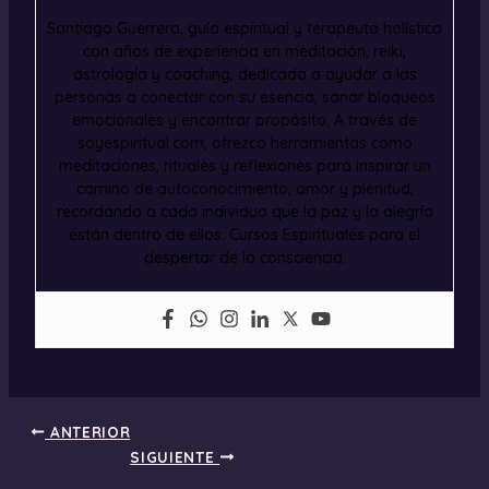
Santiago Guerrero, guía espiritual y terapeuta holística
con años de experiencia en meditación, reiki,
astrología y coaching, dedicada a ayudar a las
personas a conectar con su esencia, sanar bloqueos
emocionales y encontrar propósito. A través de
soyespiritual.com, ofrezco herramientas como
meditaciones, rituales y reflexiones para inspirar un
camino de autoconocimiento, amor y plenitud,
recordando a cada individuo que la paz y la alegría
están dentro de ellos. Cursos Espirituales para el
despertar de la consciencia.
ANTERIOR
SIGUIENTE