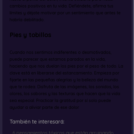
cambios positivos en tu vida. Defiéndete, afirma tus
límites y déjate motivar por un sentimiento que antes te
habría debilitado.
Pies y tobillos
Cuando nos sentimos indiferentes o desmotivados,
puede parecer que estamos parados en la vida,
haciendo que nos duelan los pies por el peso de todo. La
clave está en liberarse del estancamiento. Empieza por
fijarte en las pequeñas alegrías y la belleza del mundo
que te rodea. Disfruta de las imágenes, los sonidos, los
olores, los sabores y las texturas que hacen que la vida
sea especial. Practicar la gratitud por sí solo puede
ayudar a aliviar parte de ese dolor.
También te interesará:
6 pensamientos tóxicos que están arruinando