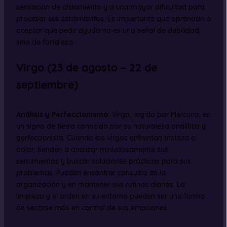
sensación de aislamiento y a una mayor dificultad para
procesar sus sentimientos. Es importante que aprendan a
aceptar que pedir ayuda no es una señal de debilidad,
sino de fortaleza.
Virgo (23 de agosto – 22 de
septiembre)
Análisis y Perfeccionismo:
Virgo, regido por Mercurio, es
un signo de tierra conocido por su naturaleza analítica y
perfeccionista. Cuando los virgos enfrentan tristeza o
dolor, tienden a analizar minuciosamente sus
sentimientos y buscar soluciones prácticas para sus
problemas. Pueden encontrar consuelo en la
organización y en mantener sus rutinas diarias. La
limpieza y el orden en su entorno pueden ser una forma
de sentirse más en control de sus emociones.