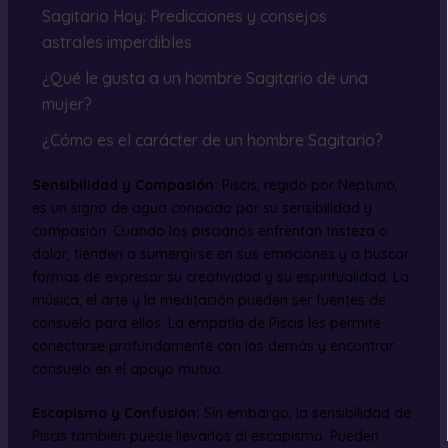
Sagitario Hoy: Predicciones y consejos
astrales imperdibles
¿Qué le gusta a un hombre Sagitario de una
mujer?
¿Cómo es el carácter de un hombre Sagitario?
Sensibilidad y Compasión:
Piscis, regido por Neptuno,
es un signo de agua conocido por su sensibilidad y
compasión. Cuando los piscianos enfrentan tristeza o
dolor, tienden a sumergirse en sus emociones y a buscar
formas de expresar su creatividad y su espiritualidad. La
música, el arte y la meditación pueden ser fuentes de
consuelo para ellos. La empatía de Piscis les permite
conectarse profundamente con los demás y encontrar
consuelo en el apoyo mutuo.
Escapismo y Confusión:
Sin embargo, la sensibilidad de
Piscis también puede llevarlos al escapismo. Pueden