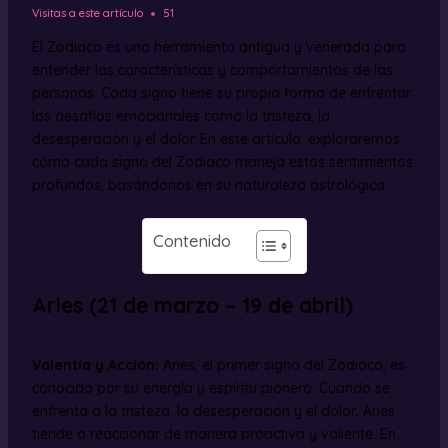
Visitas a este artículo
51
El Zodiaco es una herramienta antigua y venerada para
entender las características y comportamientos de las
personas. Cada signo tiene su propia forma de enfrentar
los desafíos emocionales como la tristeza, la
desesperación y el dolor. En este artículo, exploraremos
cómo cada signo del Zodiaco maneja estos sentimientos
profundos, basándonos en su naturaleza astrológica.
Contenido
Aries (21 de marzo – 19 de abril)
Valentía y Acción:
Aries, el primer signo del Zodiaco, es
conocido por su energía y espíritu pionero. Cuando se
enfrenta a la tristeza, la desesperación y el dolor, Aries
tiende a reaccionar de manera proactiva y valiente. En