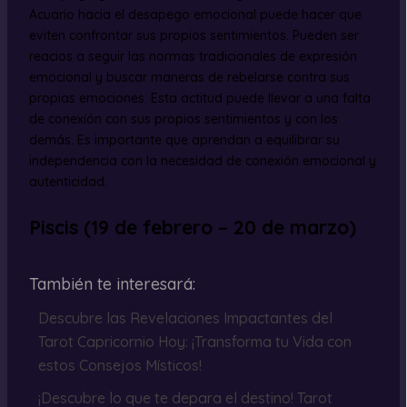
Acuario hacia el desapego emocional puede hacer que
eviten confrontar sus propios sentimientos. Pueden ser
reacios a seguir las normas tradicionales de expresión
emocional y buscar maneras de rebelarse contra sus
propias emociones. Esta actitud puede llevar a una falta
de conexión con sus propios sentimientos y con los
demás. Es importante que aprendan a equilibrar su
independencia con la necesidad de conexión emocional y
autenticidad.
Piscis (19 de febrero – 20 de marzo)
También te interesará:
Descubre las Revelaciones Impactantes del
Tarot Capricornio Hoy: ¡Transforma tu Vida con
estos Consejos Místicos!
¡Descubre lo que te depara el destino! Tarot