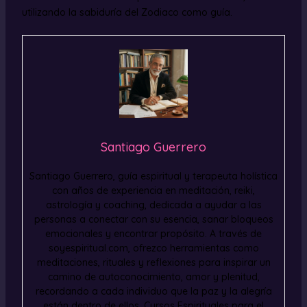
utilizando la sabiduría del Zodiaco como guía.
Santiago Guerrero
Santiago Guerrero, guía espiritual y terapeuta holística
con años de experiencia en meditación, reiki,
astrología y coaching, dedicada a ayudar a las
personas a conectar con su esencia, sanar bloqueos
emocionales y encontrar propósito. A través de
soyespiritual.com, ofrezco herramientas como
meditaciones, rituales y reflexiones para inspirar un
camino de autoconocimiento, amor y plenitud,
recordando a cada individuo que la paz y la alegría
están dentro de ellos. Cursos Espirituales para el