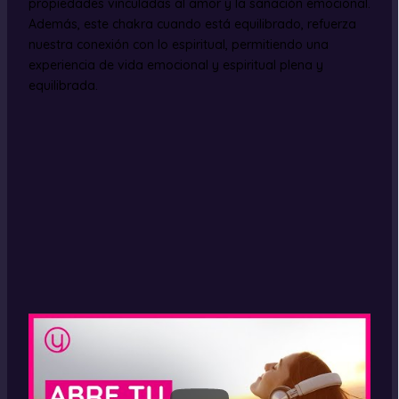
propiedades vinculadas al amor y la sanación emocional.
Además, este chakra cuando está equilibrado, refuerza
nuestra conexión con lo espiritual, permitiendo una
experiencia de vida emocional y espiritual plena y
equilibrada.