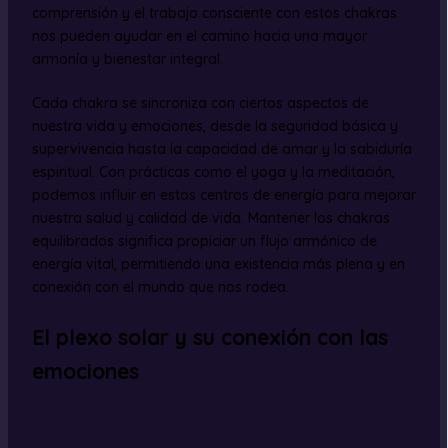
comprensión y el trabajo consciente con estos chakras
nos pueden ayudar en el camino hacia una mayor
armonía y bienestar integral.
Cada chakra se sincroniza con ciertos aspectos de
nuestra vida y emociones, desde la seguridad básica y
supervivencia hasta la capacidad de amar y la sabiduría
espiritual. Con prácticas como el yoga y la meditación,
podemos influir en estos centros de energía para mejorar
nuestra salud y calidad de vida. Mantener los chakras
equilibrados significa propiciar un flujo armónico de
energía vital, permitiendo una existencia más plena y en
conexión con el mundo que nos rodea.
El plexo solar y su conexión con las
emociones