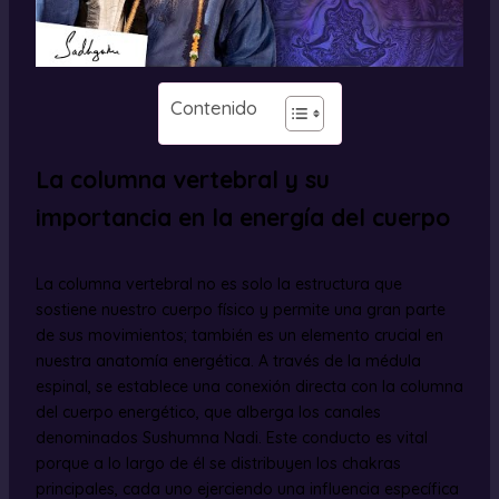
Contenido
La columna vertebral y su
importancia en la energía del cuerpo
La columna vertebral no es solo la estructura que
sostiene nuestro cuerpo físico y permite una gran parte
de sus movimientos; también es un elemento crucial en
nuestra anatomía energética. A través de la médula
espinal, se establece una conexión directa con la columna
del cuerpo energético, que alberga los canales
denominados Sushumna Nadi. Este conducto es vital
porque a lo largo de él se distribuyen los chakras
principales, cada uno ejerciendo una influencia específica