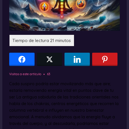
Visitas a este artículo
63
Cada suspiro podría estar movilizando más que aire;
estaría removiendo energía vital en puntos clave de tu
ser. La antigua sabiduría de las tradiciones orientales nos
habla de los chakras, centros energéticos que recorren la
columna vertebral e influyen en nuestro bienestar
emocional. A menudo olvidamos que la energía fluye a
través del cuerpo, y al descuidarla, podríamos estar