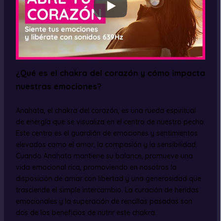
¿Qué es el chakra del corazón y cómo impacta
nuestras emociones?
Anahata, el chakra del corazón, es una rueda espiritual
de energía que se visualiza en el centro de nuestro pecho.
Este centro es el guardián de emociones y sentimientos
elevados como el amor, la compasión y la sensibilidad.
Cuando Anahata mantiene su balance, promueve una
vida emocional rica, promoviendo en nosotros la
disposición de amar con libertad y una generosidad que
trasciende el simple intercambio. La curación de heridas
emocionales y la superación de rencillas pasadas son
dos de los beneficios de nutrir este chakra.