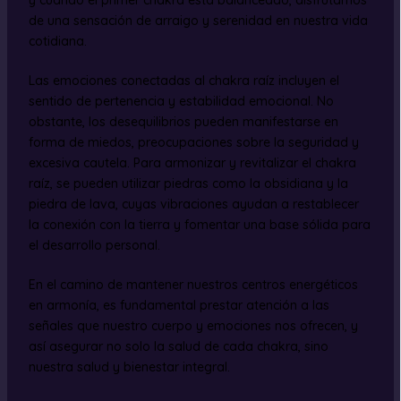
y cuando el primer chakra está balanceado, disfrutamos
de una sensación de arraigo y serenidad en nuestra vida
cotidiana.
Las emociones conectadas al chakra raíz incluyen el
sentido de pertenencia y estabilidad emocional. No
obstante, los desequilibrios pueden manifestarse en
forma de miedos, preocupaciones sobre la seguridad y
excesiva cautela. Para armonizar y revitalizar el chakra
raíz, se pueden utilizar piedras como la obsidiana y la
piedra de lava, cuyas vibraciones ayudan a restablecer
la conexión con la tierra y fomentar una base sólida para
el desarrollo personal.
En el camino de mantener nuestros centros energéticos
en armonía, es fundamental prestar atención a las
señales que nuestro cuerpo y emociones nos ofrecen, y
así asegurar no solo la salud de cada chakra, sino
nuestra salud y bienestar integral.