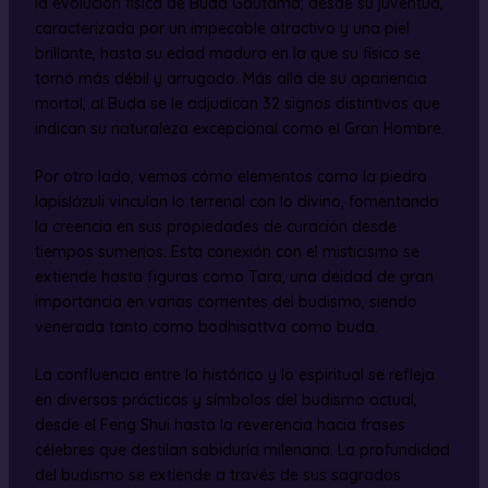
la evolución física de Buda Gautama; desde su juventud,
caracterizada por un impecable atractivo y una piel
brillante, hasta su edad madura en la que su físico se
tornó más débil y arrugado. Más allá de su apariencia
mortal, al Buda se le adjudican 32 signos distintivos que
indican su naturaleza excepcional como el Gran Hombre.
Por otro lado, vemos cómo elementos como la piedra
lapislázuli vinculan lo terrenal con lo divino, fomentando
la creencia en sus propiedades de curación desde
tiempos sumerios. Esta conexión con el misticismo se
extiende hasta figuras como Tara, una deidad de gran
importancia en varias corrientes del budismo, siendo
venerada tanto como bodhisattva como buda.
La confluencia entre lo histórico y lo espiritual se refleja
en diversas prácticas y símbolos del budismo actual,
desde el Feng Shui hasta la reverencia hacia frases
célebres que destilan sabiduría milenaria. La profundidad
del budismo se extiende a través de sus sagrados