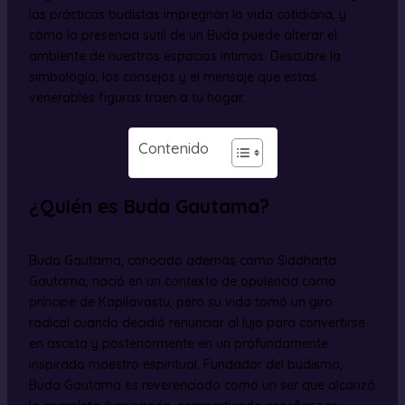
las prácticas budistas impregnan la vida cotidiana, y
cómo la presencia sutil de un Buda puede alterar el
ambiente de nuestros espacios íntimos. Descubre la
simbología, los consejos y el mensaje que estas
venerables figuras traen a tu hogar.
Contenido
¿Quién es Buda Gautama?
Buda Gautama, conocido además como Siddharta
Gautama, nació en un contexto de opulencia como
príncipe de Kapilavastu, pero su vida tomó un giro
radical cuando decidió renunciar al lujo para convertirse
en asceta y posteriormente en un profundamente
inspirado maestro espiritual. Fundador del budismo,
Buda Gautama es reverenciado como un ser que alcanzó