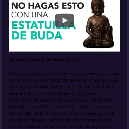
Su importancia en el budismo
Buda, la denominación de honor en el budismo, se asocia
con la persona que ha logrado el despertar espiritual. De
forma especial, el Gautama está reconocido por haber
despertado a la verdad (dharma) y lograr una
transfiguración personal sorprendente. En los escritos
sagrados, entre ellos el canon pāḷi, se narra la existencia
de múltiples Buddhas, pero es Gautama quien ocupa la
posición distinguida como el vigésimo octavo de esta
secuencia cíclica. Cualquier persona puede aspirar al