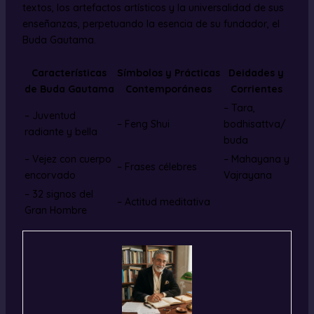
textos, los artefactos artísticos y la universalidad de sus
enseñanzas, perpetuando la esencia de su fundador, el
Buda Gautama.
Características
Símbolos y Prácticas
Deidades y
de Buda Gautama
Contemporáneas
Corrientes
– Tara,
– Juventud
– Feng Shui
bodhisattva/
radiante y bella
buda
– Vejez con cuerpo
– Mahayana y
– Frases célebres
encorvado
Vajrayana
– 32 signos del
– Actitud meditativa
Gran Hombre