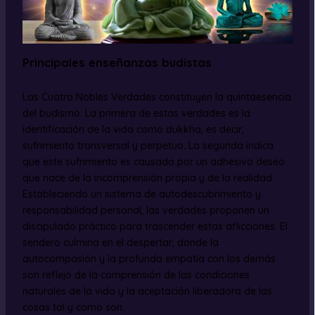
Principales enseñanzas budistas
Las Cuatro Nobles Verdades constituyen la quintaesencia
del budismo. La primera de estas verdades es la
identificación de la vida como dukkha, es decir,
sufrimiento transversal y perpetuo. La segunda indica
que este sufrimiento es causado por un adhesivo deseo
que nace de la incomprensión propia y de la realidad.
Estableciendo un sistema de autodescubrimiento y
responsabilidad personal, las verdades proponen un
discipulado práctico para trascender estas aflicciones. El
sendero culmina en el despertar, donde la
autocompasión y la profunda empatía con los demás
son reflejo de la comprensión de las condiciones
naturales de la vida y la aceptación liberadora de las
cosas tal y como son.