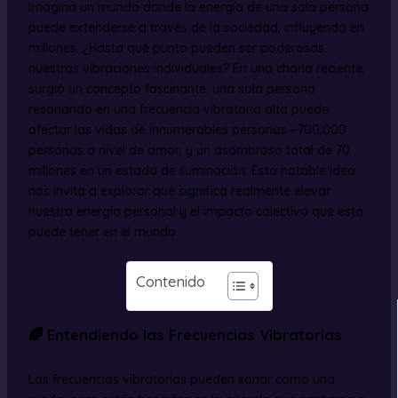
Imagina un mundo donde la energía de una sola persona
puede extenderse a través de la sociedad, influyendo en
millones. ¿Hasta qué punto pueden ser poderosas
nuestras vibraciones individuales? En una charla reciente,
surgió un concepto fascinante: una sola persona
resonando en una frecuencia vibratoria alta puede
afectar las vidas de innumerables personas—700,000
personas a nivel de amor, y un asombroso total de 70
millones en un estado de iluminación. Esta notable idea
nos invita a explorar qué significa realmente elevar
nuestra energía personal y el impacto colectivo que esto
puede tener en el mundo.
Contenido
🌈 Entendiendo las Frecuencias Vibratorias
Las frecuencias vibratorias pueden sonar como una