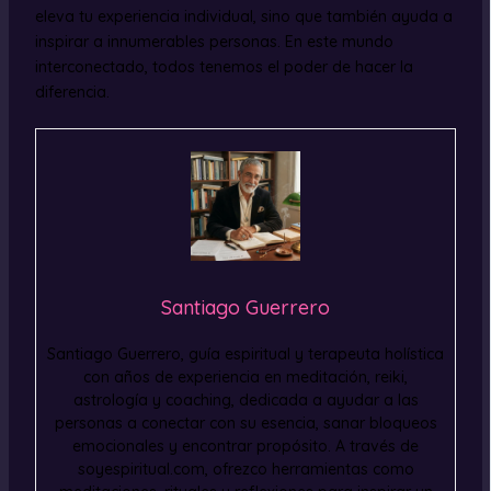
eleva tu experiencia individual, sino que también ayuda a
inspirar a innumerables personas. En este mundo
interconectado, todos tenemos el poder de hacer la
diferencia.
Santiago Guerrero
Santiago Guerrero, guía espiritual y terapeuta holística
con años de experiencia en meditación, reiki,
astrología y coaching, dedicada a ayudar a las
personas a conectar con su esencia, sanar bloqueos
emocionales y encontrar propósito. A través de
soyespiritual.com, ofrezco herramientas como