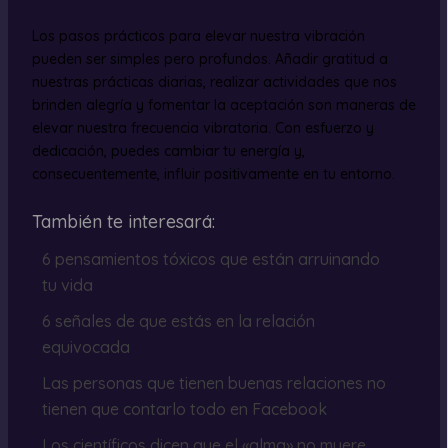
Los pasos prácticos para elevar nuestra vibración
pueden ser simples pero profundos. Añadir gratitud a
nuestras prácticas diarias, realizar actividades que nos
brinden alegría y fomentar la aceptación son maneras de
elevar nuestra frecuencia vibratoria. Con esfuerzo y
dedicación, puedes cambiar tu energía y,
consecuentemente, influir positivamente en tu entorno.
También te interesará:
6 pensamientos tóxicos que están arruinando
tu vida
6 señales de que estás en la relación
equivocada
Las personas que tienen buenas relaciones no
tienen que contarlo todo en Facebook
Los científicos dicen que el «alma» no muere,