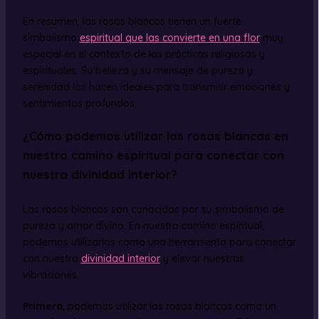
En resumen, las rosas blancas tienen un fuerte
simbolismo
espiritual que las convierte en una flor
muy
especial en el contexto de las prácticas religiosas y
espirituales. Su belleza y su mensaje de pureza y
serenidad las hacen ideales para transmitir emociones y
sentimientos profundos.
¿Cómo podemos utilizar las rosas blancas en
nuestro camino espiritual para conectar con
nuestra divinidad interior?
Las rosas blancas son conocidas por su simbolismo de
pureza y amor divino. En nuestro camino espiritual,
podemos utilizarlas como una herramienta para conectar
con nuestra
divinidad interior
y elevar nuestras
vibraciones.
Primero
, podemos utilizar las rosas blancas como un