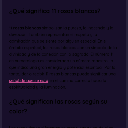
¿Qué significa 11 rosas blancas?
11 rosas blancas
simbolizan la pureza, la inocencia y la
devoción. También representan el respeto y la
admiración que se siente por alguien especial. En el
ámbito espiritual, las rosas blancas son un símbolo de la
divinidad y de la conexión con lo sagrado. El número 11
en numerología es considerado un número maestro, lo
que indica una gran energía y potencial espiritual. Por lo
tanto, dar o recibir 11 rosas blancas puede significar una
señal de que se está
en el camino correcto hacia la
espiritualidad y la iluminación.
¿Qué significan las rosas según su
color?