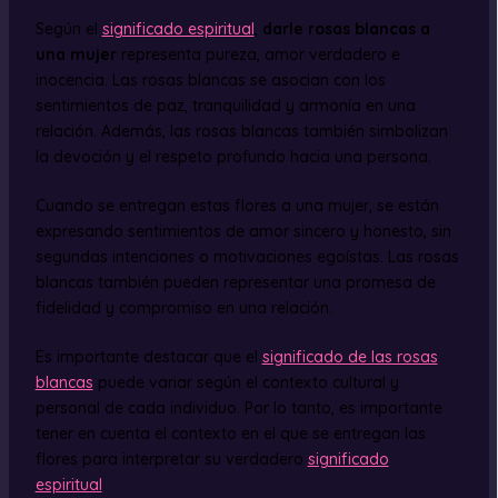
Según el
significado espiritual
,
darle rosas blancas a
una mujer
representa pureza, amor verdadero e
inocencia. Las rosas blancas se asocian con los
sentimientos de paz, tranquilidad y armonía en una
relación. Además, las rosas blancas también simbolizan
la devoción y el respeto profundo hacia una persona.
Cuando se entregan estas flores a una mujer, se están
expresando sentimientos de amor sincero y honesto, sin
segundas intenciones o motivaciones egoístas. Las rosas
blancas también pueden representar una promesa de
fidelidad y compromiso en una relación.
Es importante destacar que el
significado de las rosas
blancas
puede variar según el contexto cultural y
personal de cada individuo. Por lo tanto, es importante
tener en cuenta el contexto en el que se entregan las
flores para interpretar su verdadero
significado
espiritual
.