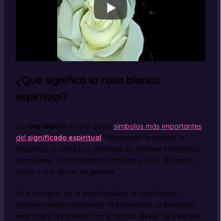
¿Qué significa la rosa blanca
espiritual?
La
rosa blanca
es uno de los
símbolos más importantes
del
significado espiritual
. Representa la pureza, la
inocencia, la virtud y la divinidad. En muchas tradiciones
espirituales, la rosa blanca simboliza a Dios, al Espíritu
Santo o a lo Divino en general.
En el contexto de la espiritualidad, la rosa blanca
también puede representar la iluminación, la elevación
espiritual y la conexión con el mundo divino. Se cree que