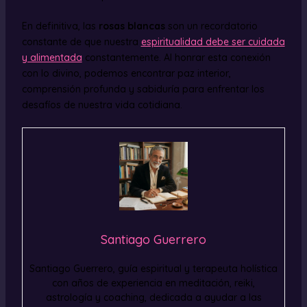
En definitiva, las
rosas blancas
son un recordatorio
constante de que nuestra
espiritualidad debe ser cuidada
y alimentada
constantemente. Al honrar esta conexión
con lo divino, podemos encontrar paz interior,
comprensión profunda y sabiduría para enfrentar los
desafíos de nuestra vida cotidiana.
Santiago Guerrero
Santiago Guerrero, guía espiritual y terapeuta holística
con años de experiencia en meditación, reiki,
astrología y coaching, dedicada a ayudar a las