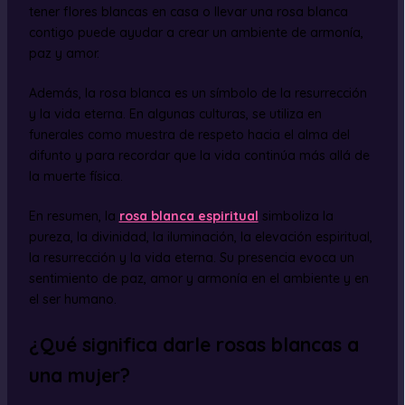
tener flores blancas en casa o llevar una rosa blanca
contigo puede ayudar a crear un ambiente de armonía,
paz y amor.
Además, la rosa blanca es un símbolo de la resurrección
y la vida eterna. En algunas culturas, se utiliza en
funerales como muestra de respeto hacia el alma del
difunto y para recordar que la vida continúa más allá de
la muerte física.
En resumen, la
rosa blanca espiritual
simboliza la
pureza, la divinidad, la iluminación, la elevación espiritual,
la resurrección y la vida eterna. Su presencia evoca un
sentimiento de paz, amor y armonía en el ambiente y en
el ser humano.
¿Qué significa darle rosas blancas a
una mujer?