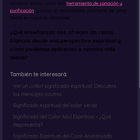
conexión divina, como una
herramienta de sanación y
purificación
, y como un recordatorio constante del amor
divino en nuestras relaciones.
¿Qué enseñanzas nos ofrecen las rosas
blancas desde una perspectiva espiritual y
cómo podemos aplicarlas a nuestra vida
diaria?
También te interesará:
Ver un colibrí significado espiritual: Descubre
los mensajes ocultos
Significado espiritual del color verde
Significado del Color Azul Espiritual – ¿Qué
Representa?
Significado Espiritual del Color Anaranjado