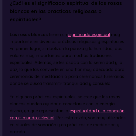
¿Cuál es el significado espiritual de las rosas
blancas en las prácticas religiosas o
espirituales?
Las rosas blancas
tienen un
significado espiritual
muy
importante en diversas prácticas religiosas y espirituales.
En primer lugar, simbolizan la pureza y la humildad, dos
valores muy importantes para muchas tradiciones
espirituales. Además, se les asocia con la serenidad y la
paz, lo que las convierte en una flor muy adecuada para
ceremonias de meditación o para ceremonias funerarias
donde se busca transmitir tranquilidad y consuelo.
En algunas prácticas espirituales, se cree que las rosas
blancas pueden ayudar a conectarse con la energía
divina, ya que representan la
espiritualidad y la conexión
con el mundo celestial
. Por esta razón, son muy utilizadas
en rituales de sanación y en prácticas de meditación y
oración.