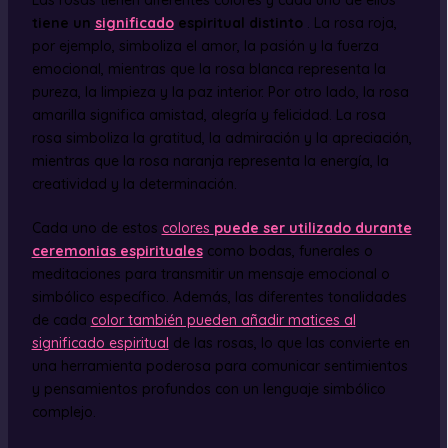
Las rosas tienen diferentes colores y cada uno de ellos
tiene un
significado
espiritual distinto
. La rosa roja,
por ejemplo, simboliza el amor, la pasión y la fuerza
emocional, mientras que la rosa blanca representa la
pureza, la limpieza y la paz interior. Por otro lado, la rosa
amarilla significa amistad, alegría y felicidad. La rosa
rosa simboliza la gratitud, la admiración y la apreciación,
mientras que la rosa naranja representa la energía, la
creatividad y la determinación.
Cada uno de estos
colores
puede ser utilizado durante
ceremonias espirituales
como bodas, funerales o
meditaciones para transmitir un mensaje emocional o
simbólico específico. Además, las diferentes tonalidades
de cada
color también pueden añadir matices al
significado espiritual
de las rosas, lo que las convierte en
una herramienta poderosa para comunicar sentimientos
y pensamientos profundos con un lenguaje simbólico
complejo.