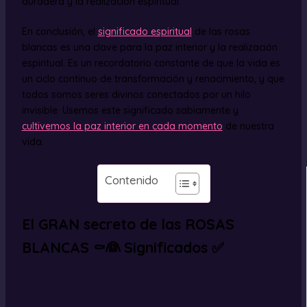
duradera y la realización espiritual.
En conclusión, el
significado espiritual
de las rosas
blancas es una clave para la paz interior y la realización
espiritual. Es un recordatorio constante de que la vida es
un ciclo continuo de transformación y renacimiento, y que
todos somos seres divinos conectados por un hilo
invisible. Usemos este significado sabiamente y
cultivemos la paz interior en cada momento
de nuestra
vida.
Contenido
El GRAN secreto de las ROSAS
BLANCAS ⚰️👰 Significados ✅