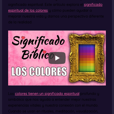
significado espiritual. Este artículo explora el
significado
espiritual de los colores
y cómo pueden ayudar a
mejorar nuestra vida y darnos una perspectiva diferente
de la realidad.
Los
colores tienen un significado espiritual
profundo y
simbólico que nos ayuda a entender mejor nuestras
experiencias vitales y nuestra conexión con el mundo.
Cuando se usan en rituales, meditación, visualización,