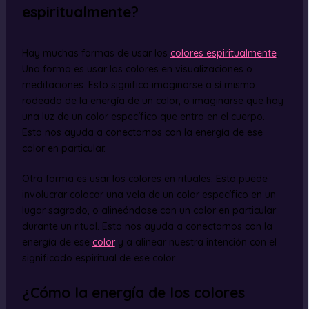
espiritualmente?
Hay muchas formas de usar los
colores espiritualmente
.
Una forma es usar los colores en visualizaciones o
meditaciones. Esto significa imaginarse a sí mismo
rodeado de la energía de un color, o imaginarse que hay
una luz de un color específico que entra en el cuerpo.
Esto nos ayuda a conectarnos con la energía de ese
color en particular.
Otra forma es usar los colores en rituales. Esto puede
involucrar colocar una vela de un color específico en un
lugar sagrado, o alineándose con un color en particular
durante un ritual. Esto nos ayuda a conectarnos con la
energía de ese
color
y a alinear nuestra intención con el
significado espiritual de ese color.
¿Cómo la energía de los colores