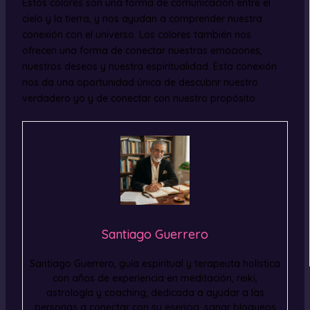
Estos colores son una forma de comunicación entre el
cielo y la tierra, y nos ayudan a comprender nuestra
conexión con el universo. Los colores también nos
ofrecen una forma de conectar nuestras emociones,
nuestros deseos y nuestra espiritualidad. Esta conexión
nos da una oportunidad única de descubrir nuestro
verdadero yo y de conectar con nuestro propósito.
Santiago Guerrero
Santiago Guerrero, guía espiritual y terapeuta holística
con años de experiencia en meditación, reiki,
astrología y coaching, dedicada a ayudar a las
personas a conectar con su esencia, sanar bloqueos