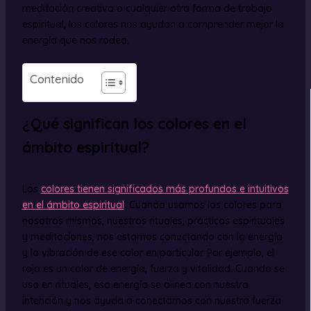
meditación creativa o cualquier otra forma de trabajo
espiritual, los colores nos ayudan a comprender mejor la
energía que nos rodea.
Contenido
¿Qué significan los colores en el
ámbito espiritual?
Los
colores tienen significados más profundos e intuitivos
en el ámbito espiritual
. Cuando usamos los colores para
nosotros mismos, nuestros rituales, prácticas espirituales
y meditaciones, nos estamos conectando con la energía
y la vibración de ese color en particular. Por ejemplo, el
rojo es un color de energía, fuerza y vitalidad. Cuando se
usa en rituales, esa energía se alinea con nuestra
intención y nos ayuda a conectarnos con nuestra fuerza