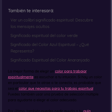
También te interesará:
Ver un colibrí significado espiritual: Descubre
los mensajes ocultos
Significado espiritual del color verde
Significado del Color Azul Espiritual – ¿Qué
Representa?
Significado Espiritual del Color Anaranjado
La mejor forma de elegir un
color para trabajar
espiritualmente
es escuchar a tu intuición. Si hay un color
en particular que te atrae o te conecta, es probable que
sea el
color que necesitas para tu trabajo espiritual
.
Puedes también usar una prueba de selección múltiple
para ayudarte a elegir el color adecuado.
Por último, también puedes pedir ayuda a tu
guía