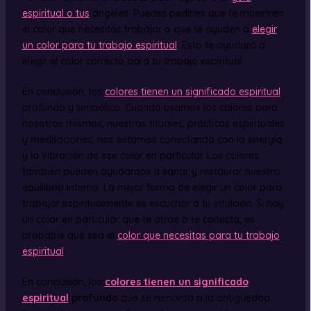
espiritual o tus
ángeles. Puedes pedirles que te muestren
el color que necesitas trabajar o que te ayuden a
elegir
un color para tu trabajo espiritual
. Esto te ayudará a
elegir el color correcto para tu trabajo espiritual.
En conclusión, los
colores tienen un significado espiritual
profundo y simbólico. Cuando usamos los colores para
nosotros mismos, nuestros rituales, prácticas espirituales
y meditaciones, nos estamos conectando con la energía
y la vibración de ese color en particular. Los colores
también pueden ayudarnos a sanar y restaurar nuestro
equilibrio interno. La mejor forma de elegir un color para
trabajar espiritualmente es escuchar a tu intuición. Si hay
un color en particular que te atrae o te conecta, es
probable que sea el
color que necesitas para tu trabajo
espiritual
.
En conclusión, los
colores tienen un significado
espiritual
profundo
que se remonta a la antigüedad.