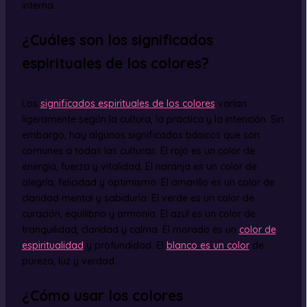
interna.
¿Cuáles son los significados
espirituales de los colores?
Los
significados espirituales de los colores
varían
ligeramente según la cultura, la práctica y la intención. Sin
embargo, hay algunos significados básicos que son
comunes a todas las culturas. El rojo es un color de
energía, fuerza y vitalidad. El naranja es un color de
alegría, felicidad y optimismo. El amarillo es un color de
claridad mental y sabiduría. El verde es un color de
curación, equilibrio y armonía. El azul es un color de
tranquilidad, claridad y calma. El morado es un
color de
espiritualidad
y profundidad. El
blanco es un color
de
pureza, luz y verdad.
¿Cómo usar los colores