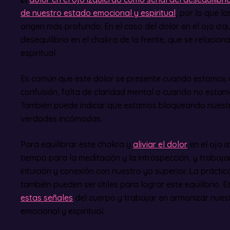
de nuestro estado emocional y espiritual
, por lo que l
origen más profundo. En el caso del dolor en el ojo izq
desequilibrio en el chakra de la frente, que se relaciona
espiritual.
Es común que este dolor se presente cuando estamo
confusión, falta de claridad mental o cuando no estam
También puede indicar que estamos bloqueando nuestra
verdades incómodas.
Para equilibrar este chakra y
aliviar el dolor
en el ojo i
tiempo para la meditación y la introspección, y trabaja
intuición y conexión con nuestro yo superior. La práctica
también pueden ser útiles para lograr este equilibrio. 
estas señales
del cuerpo y trabajar en armonizar nuestro
emocional y espiritual.