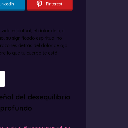
LinkedIn
Pinterest
ida espiritual, el dolor de ojo
, su significado espiritual no
 razones detrás del dolor de ojo
bre lo que tu cuerpo te está
eñal del desequilibrio
o profundo
espiritual: El cuerpo es un reflejo