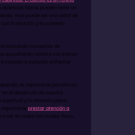
as dolencias físicas pueden tener un
uierdo, este puede ser una señal de
 con la intuición y la conexión
s atravesando momentos de
os escuchando nuestra voz interior.
 intuición o evitando enfrentar
zquierdo, es importante permitirnos
r en el desarrollo de nuestra
 espiritual y la atención plena
Es importante
prestar atención a
 ser en todos los niveles: físico,