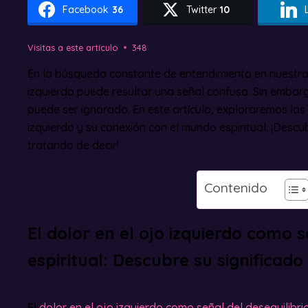
Facebook
36
Twitter
10
Visitas a este artículo
348
En la búsqueda constante de entendimiento en nuestra v
izquierdo puede resultar una señal confusa. Sin embargo
puede ser ignorado. En este artículo, exploraremos las
izquierdo y su conexión con el mundo espiritual. ¡Descu
tratando de decir!
Contenido
El dolor en el ojo izquierdo como s
espiritual: Descubre su significad
El
dolor en el ojo izquierdo como señal del desequilibrio 