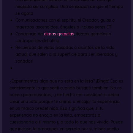
necesita ser cumplido. Una sensación de que el tiempo
se agota
Comunicaciones con el espíritu, el Creador, guías o
maestros ascendidos, ángeles o incluso seres ET
Conciencia de
almas gemelas
, llamas gemelas o
contrapartes del alma
Recuerdos de vidas pasadas o asuntos de la vida
actual que salen a la superficie para ser liberados y
sanados
¿Experimentas algo que no está en la lista? ¡Bingo! Eso es
exactamente lo que sentí cuando busqué también. No es
bueno para nosotros, y de hecho me cuestioné si debía
crear una lista porque te anima a encajar tu experiencia
en un marco predefinido. Eso significa que, si tu
experiencia no encaja en la lista, empezarás a
cuestionarte a ti mismo y a todo lo que has vivido. Puede
que incluso te preocupes en secreto por si te has vuelto