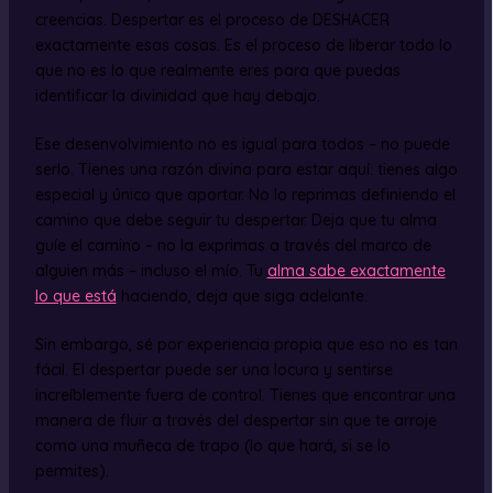
creencias. Despertar es el proceso de DESHACER
exactamente esas cosas. Es el proceso de liberar todo lo
que no es lo que realmente eres para que puedas
identificar la divinidad que hay debajo.
Ese desenvolvimiento no es igual para todos – no puede
serlo. Tienes una razón divina para estar aquí: tienes algo
especial y único que aportar. No lo reprimas definiendo el
camino que debe seguir tu despertar. Deja que tu alma
guíe el camino – no la exprimas a través del marco de
alguien más – incluso el mío. Tu
alma sabe exactamente
lo que está
haciendo, deja que siga adelante.
Sin embargo, sé por experiencia propia que eso no es tan
fácil. El despertar puede ser una locura y sentirse
increíblemente fuera de control. Tienes que encontrar una
manera de fluir a través del despertar sin que te arroje
como una muñeca de trapo (lo que hará, si se lo
permites).