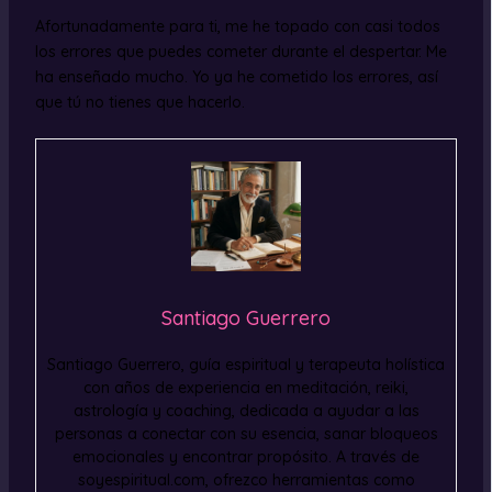
Afortunadamente para ti, me he topado con casi todos
los errores que puedes cometer durante el despertar. Me
ha enseñado mucho. Yo ya he cometido los errores, así
que tú no tienes que hacerlo.
Santiago Guerrero
Santiago Guerrero, guía espiritual y terapeuta holística
con años de experiencia en meditación, reiki,
astrología y coaching, dedicada a ayudar a las
personas a conectar con su esencia, sanar bloqueos
emocionales y encontrar propósito. A través de
soyespiritual.com, ofrezco herramientas como