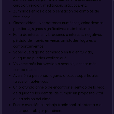
curación, religión, meditación, prácticas, etc.
Zumbidos en los oídos o sensación de cambios de
frecuencia
Sincronicidad – ver patrones numéricos, coincidencias
peculiares, signos significativos o simbolismo
Falta de interés en vibraciones o intereses negativos,
pérdida de interés en viejas amistades, lugares o
comportamientos
Saber que algo ha cambiado en ti o en tu vida,
aunque no puedas explicar qué
Volverse más introvertido o sensible, desear más
tiempo a solas
Aversión a personas, lugares o cosas superficiales,
falsas o inauténticas
Un profundo anhelo de encontrar el sentido de la vida,
de ayudar a los demás, de cumplir un propósito vital
o una misión del alma
Fuerte aversión al trabajo tradicional, al sistema o a
tener que trabajar por dinero