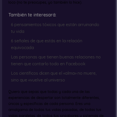
loco (no te preocupes, yo también lo hice).
También te interesará:
6 pensamientos tóxicos que están arruinando
tu vida
6 señales de que estás en la relación
equivocada
Las personas que tienen buenas relaciones no
tienen que contarlo todo en Facebook
Los científicos dicen que el «alma» no muere,
sino que «vuelve al universo
Quiero que sepas que todas y cada una de las
experiencias de despertar son totalmente diferentes,
únicas y específicas de cada persona. Eres una
amalgama de todas tus vidas pasadas, de todas tus
vidas paralelas, de todos tus sinsabores y sistemas de