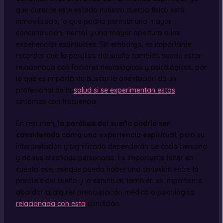
que durante este estado nuestro cuerpo físico está
inmovilizado, lo que podría permitir una mayor
concentración mental y una mayor apertura a las
experiencias espirituales. Sin embargo, es importante
recordar que la parálisis del sueño también puede estar
relacionada con factores neurológicos y psicológicos, por
lo que es importante buscar la orientación de un
profesional de la
salud si se experimentan estos
síntomas con frecuencia.
En resumen,
la parálisis del sueño podría ser
considerada como una experiencia espiritual
, pero su
interpretación y significado dependerán de cada persona
y de sus creencias personales. Es importante tener en
cuenta que, aunque pueda haber una conexión entre la
parálisis del sueño y lo espiritual, también es importante
abordar cualquier preocupación médica o psicológica
relacionada con esta
condición.