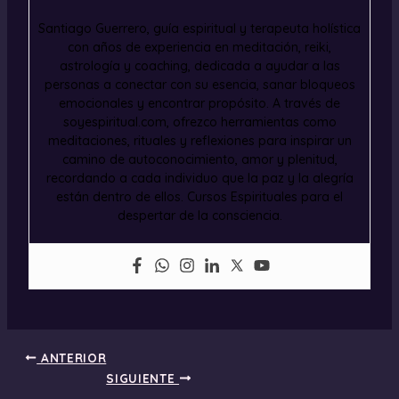
Santiago Guerrero, guía espiritual y terapeuta holística
con años de experiencia en meditación, reiki,
astrología y coaching, dedicada a ayudar a las
personas a conectar con su esencia, sanar bloqueos
emocionales y encontrar propósito. A través de
soyespiritual.com, ofrezco herramientas como
meditaciones, rituales y reflexiones para inspirar un
camino de autoconocimiento, amor y plenitud,
recordando a cada individuo que la paz y la alegría
están dentro de ellos. Cursos Espirituales para el
despertar de la consciencia.
ANTERIOR
SIGUIENTE