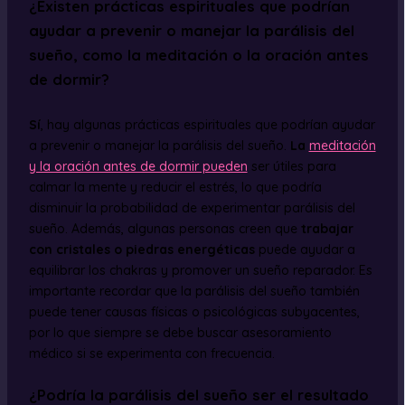
¿Existen prácticas espirituales que podrían
ayudar a prevenir o manejar la parálisis del
sueño, como la meditación o la oración antes
de dormir?
Sí
, hay algunas prácticas espirituales que podrían ayudar
a prevenir o manejar la parálisis del sueño.
La
meditación
y la oración antes de dormir pueden
ser útiles para
calmar la mente y reducir el estrés, lo que podría
disminuir la probabilidad de experimentar parálisis del
sueño. Además, algunas personas creen que
trabajar
con cristales o piedras energéticas
puede ayudar a
equilibrar los chakras y promover un sueño reparador. Es
importante recordar que la parálisis del sueño también
puede tener causas físicas o psicológicas subyacentes,
por lo que siempre se debe buscar asesoramiento
médico si se experimenta con frecuencia.
¿Podría la parálisis del sueño ser el resultado