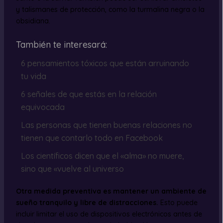
y talismanes de protección, como la turmalina negra o la
obsidiana.
También te interesará:
6 pensamientos tóxicos que están arruinando
tu vida
6 señales de que estás en la relación
equivocada
Las personas que tienen buenas relaciones no
tienen que contarlo todo en Facebook
Los científicos dicen que el «alma» no muere,
sino que «vuelve al universo
Otra medida preventiva es mantener un ambiente de
sueño tranquilo y libre de distracciones.
Esto puede
incluir limitar el uso de dispositivos electrónicos antes de