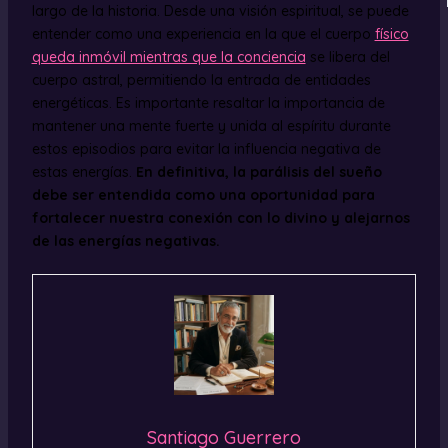
largo de la historia. Desde una visión espiritual, se puede
entender como una experiencia en la que el cuerpo
físico
queda inmóvil mientras que la conciencia
se libera del
cuerpo astral, permitiendo la entrada de entidades
energéticas. Es importante resaltar la importancia de
mantener una mente fuerte y unida al espíritu durante
estos episodios para evitar la influencia negativa de
estas energías.
En definitiva, la parálisis del sueño
debe ser entendida como una oportunidad para
fortalecer nuestra conexión con lo divino y alejarnos
de las energías negativas.
Santiago Guerrero