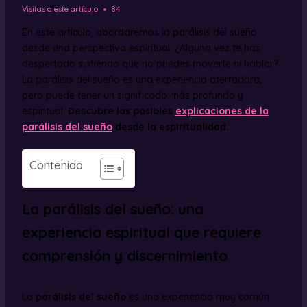
Visitas a este artículo
84
En este artículo, abordaremos la parálisis del sueño
desde una perspectiva espiritual. ¿Alguna vez te has
despertado sintiendo que no puedes moverte ni hablar?
La parálisis del sueño es una experiencia aterradora,
pero puede tener un significado más profundo y
espiritual.
Descubre las posibles
explicaciones de la
parálisis del sueño
desde la espiritualidad.
Contenido
La parálisis del sueño: una
experiencia espiritual que requiere
comprensión y discernimiento
La
parálisis del sueño
es una experiencia muy común