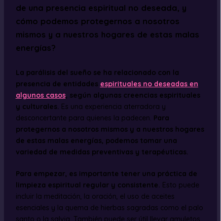
de una presencia espiritual no deseada, y
cómo podemos protegernos a nosotros
mismos y a nuestros hogares de estas malas
energías?
La parálisis del sueño se ha relacionado con la
presencia de entidades
espirituales no deseadas en
algunos casos
, según algunas creencias espirituales
y culturales.
Es una experiencia aterradora y
desconcertante para quienes la padecen.
Para
protegernos a nosotros mismos y a nuestros hogares
de estas malas energías, podemos tomar una
variedad de medidas preventivas y terapéuticas.
Para empezar, es importante tener una práctica de
limpieza espiritual regular y consistente.
Esto puede
incluir la meditación, la oración, el uso de aceites
esenciales y la quema de hierbas sagradas como el palo
santo o la salvia. También puede ser útil llevar amuletos