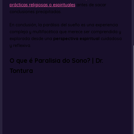
prácticas religiosas o espirituales
antes de sacar
conclusiones precipitadas.
En conclusión, la parálisis del sueño es una experiencia
compleja y multifacética que merece ser comprendida y
explorada desde una
perspectiva espiritual
cuidadosa
y reflexiva.
O que é Paralisia do Sono? | Dr.
Tontura