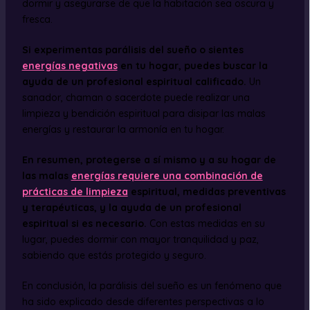
dormir y asegurarse de que la habitación sea oscura y
fresca.
Si experimentas parálisis del sueño o sientes
energías negativas
en tu hogar, puedes buscar la
ayuda de un profesional espiritual calificado.
Un
sanador, chaman o sacerdote puede realizar una
limpieza y bendición espiritual para disipar las malas
energías y restaurar la armonía en tu hogar.
En resumen, protegerse a sí mismo y a su hogar de
las malas
energías requiere una combinación de
prácticas de limpieza
espiritual, medidas preventivas
y terapéuticas, y la ayuda de un profesional
espiritual si es necesario.
Con estas medidas en su
lugar, puedes dormir con mayor tranquilidad y paz,
sabiendo que estás protegido y seguro.
En conclusión, la parálisis del sueño es un fenómeno que
ha sido explicado desde diferentes perspectivas a lo