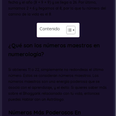
fecha y el año (8 + 9 + 9) y se llega a 26. Por último,
sumamos 2 + 6 y llegamos al 8, por lo que tu número del
camino de la vida es el 8.
Contenido
¿Qué son los números maestros en
numerología?
Si obtienes 11 o 22, simplemente no redondeas el último
número. Estos se consideran números maestros. Los
números maestros son una energía poderosa que se
asocia con el aprendizaje, y el éxito. Si quieres saber más
sobre el Bhagyank relacionado con tu vida, entonces
puedes Hablar con un Astrólogo.
Números Más Poderosos En