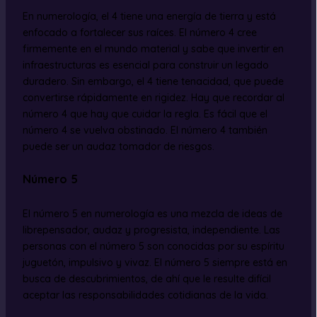
En numerología, el 4 tiene una energía de tierra y está
enfocado a fortalecer sus raíces. El número 4 cree
firmemente en el mundo material y sabe que invertir en
infraestructuras es esencial para construir un legado
duradero. Sin embargo, el 4 tiene tenacidad, que puede
convertirse rápidamente en rigidez. Hay que recordar al
número 4 que hay que cuidar la regla. Es fácil que el
número 4 se vuelva obstinado. El número 4 también
puede ser un audaz tomador de riesgos.
Número 5
El número 5 en numerología es una mezcla de ideas de
librepensador, audaz y progresista, independiente. Las
personas con el número 5 son conocidas por su espíritu
juguetón, impulsivo y vivaz. El número 5 siempre está en
busca de descubrimientos, de ahí que le resulte difícil
aceptar las responsabilidades cotidianas de la vida.