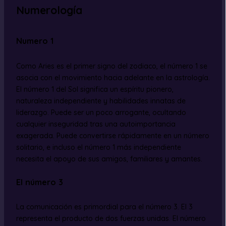
Numerología
Numero 1
Como Aries es el primer signo del zodiaco, el número 1 se
asocia con el movimiento hacia adelante en la astrología.
El número 1 del Sol significa un espíritu pionero,
naturaleza independiente y habilidades innatas de
liderazgo. Puede ser un poco arrogante, ocultando
cualquier inseguridad tras una autoimportancia
exagerada. Puede convertirse rápidamente en un número
solitario, e incluso el número 1 más independiente
necesita el apoyo de sus amigos, familiares y amantes.
El número 3
La comunicación es primordial para el número 3. El 3
representa el producto de dos fuerzas unidas. El número