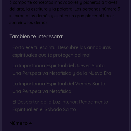
3 comparte conceptos innovadores y pioneros a través
del arte, la escritura y la palabra. Las personas número 3
inspiran a los demás y sienten un gran placer al hacer
sonreír a los demás.
También te interesará:
Fortalece tu espíritu: Descubre las armaduras
espirituales que te protegen del mal
La Importancia Espiritual del Jueves Santo:
Una Perspectiva Metafísica y de la Nueva Era
La Importancia Espiritual del Viernes Santo:
Una Perspectiva Metafísica
El Despertar de la Luz Interior: Renacimiento
Espiritual en el Sábado Santo
Número 4