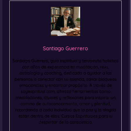
Santiago Guerrero
Santiago Guerrero, guía espiritual y terapeuta holística
con años de experiencia en meditación, reiki,
astrología y coaching, dedicada a ayudar a las
personas a conectar con su esencia, sanar bloqueos
emocionales y encontrar propósito. A través de
soyespiritual.com, ofrezco herramientas como
meditaciones, rituales y reflexiones para inspirar un
camino de autoconocimiento, amor y plenitud,
recordando a cada individuo que la paz y la alegría
están dentro de ellos. Cursos Espirituales para el
despertar de la consciencia.