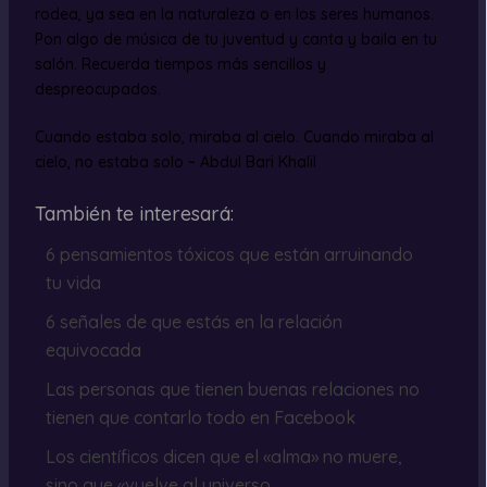
rodea, ya sea en la naturaleza o en los seres humanos.
Pon algo de música de tu juventud y canta y baila en tu
salón. Recuerda tiempos más sencillos y
despreocupados.
Cuando estaba solo, miraba al cielo. Cuando miraba al
cielo, no estaba solo ~ Abdul Bari Khalil
También te interesará:
6 pensamientos tóxicos que están arruinando
tu vida
6 señales de que estás en la relación
equivocada
Las personas que tienen buenas relaciones no
tienen que contarlo todo en Facebook
Los científicos dicen que el «alma» no muere,
sino que «vuelve al universo