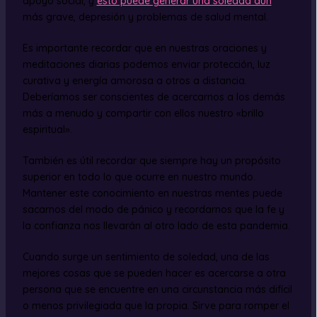
apoyo social, y
esto puede generar una soledad aún
más grave, depresión y problemas de salud mental.
Es importante recordar que en nuestras oraciones y
meditaciones diarias podemos enviar protección, luz
curativa y energía amorosa a otros a distancia.
Deberíamos ser conscientes de acercarnos a los demás
más a menudo y compartir con ellos nuestro «brillo
espiritual».
También es útil recordar que siempre hay un propósito
superior en todo lo que ocurre en nuestro mundo.
Mantener este conocimiento en nuestras mentes puede
sacarnos del modo de pánico y recordarnos que la fe y
la confianza nos llevarán al otro lado de esta pandemia.
Cuando surge un sentimiento de soledad, una de las
mejores cosas que se pueden hacer es acercarse a otra
persona que se encuentre en una circunstancia más difícil
o menos privilegiada que la propia. Sirve para romper el