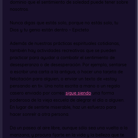
dominio que el sentimiento de soledad puede tener sobre
nosotros.
Nunca digas que estás solo, porque no estás solo, tu
Dios y tu genio están dentro ~ Epicteto
Además de nuestras prácticas espirituales cotidianas,
también hay actividades recreativas que se pueden
practicar para ayudar a combatir el sentimiento de
desesperanza o de desesperación. Por ejemplo, sentarse
a escribir una carta a la antigua, o hacer una tarjeta de
felicitación para alguien, o enviar un texto de «estoy
pensando en ti». Una nota escrita a mano o un regalo
casero enviado por correo
sigue siendo
una forma
poderosa de la vieja escuela de alegrar el día a alguien.
En lugar de sentirte miserable, haz un esfuerzo para
hacer sonreír a otra persona.
Da un paseo al aire libre, aunque sólo sea una vuelta a la
manzana, y procura fijarte en la vida y la belleza que te