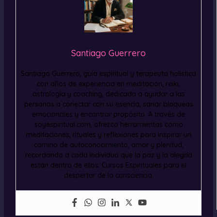
Santiago Guerrero
Santiago Guerrero, guía espiritual y terapeuta holística
con años de experiencia en meditación, reiki,
astrología y coaching, dedicada a ayudar a las
personas a conectar con su esencia, sanar bloqueos
emocionales y encontrar propósito. A través de
soyespiritual.com, ofrezco herramientas como
meditaciones, rituales y reflexiones para inspirar un
camino de autoconocimiento, amor y plenitud,
recordando a cada individuo que la paz y la alegría
están dentro de ellos. Cursos Espirituales para el
despertar de la consciencia.