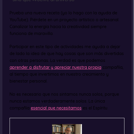
Prueba una nueva receta (yo lo hago con la ayuda de
YouTube). Piérdete en un proyecto artístico o artesanal.
Canalizar la energía hacia la creatividad siempre
funciona de maravilla.
Participar en este tipo de actividades me ayuda a dejar
de lado la idea de que hay cosas que son más divertidas
con otras personas. La verdad es que podemos
aprender a disfrutar y apreciar nuestra propia
compañía,
al tiempo que invertimos en nuestro crecimiento y
bienestar personal.
No es necesario que nos sintamos nunca solos, porque
nunca estamos verdaderamente solos. La única
compañía
esencial que necesitamos
es el Espíritu.