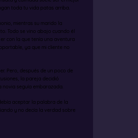
gan toda tu vida patas arriba.
onio, mientras su marido la
nto. Todo se vino abajo cuando él
jer con la que tenía una aventura
portable, ya que mi cliente no
mujer. Pero, después de un poco de
siones, la pareja decidió
 la novia seguía embarazada.
ebía aceptar la palabra de la
añando y no decía la verdad sobre