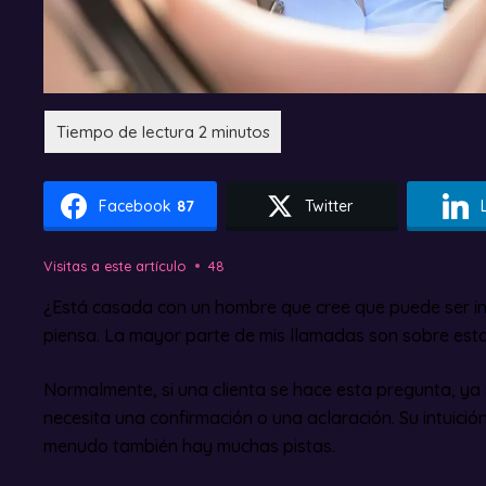
Facebook
87
Twitter
Visitas a este artículo
48
¿Está casada con un hombre que cree que puede ser in
piensa. La mayor parte de mis llamadas son sobre est
Normalmente, si una clienta se hace esta pregunta, ya
necesita una confirmación o una aclaración. Su intuició
menudo también hay muchas pistas.