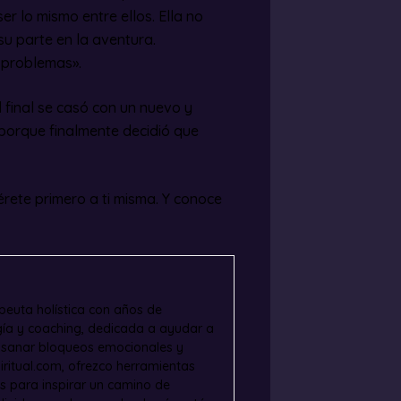
er lo mismo entre ellos. Ella no
su parte en la aventura.
s problemas».
Al final se casó con un nuevo y
porque finalmente decidió que
iérete primero a ti misma. Y conoce
apeuta holística con años de
ogía y coaching, dedicada a ayudar a
, sanar bloqueos emocionales y
iritual.com, ofrezco herramientas
es para inspirar un camino de