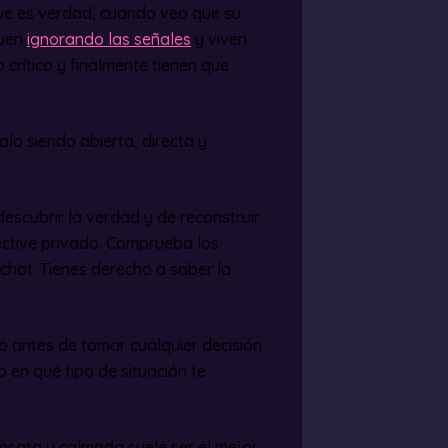
que es verdad, cuando veo que su
guen
ignorando las señales
y viven
crítico y finalmente tienen que
lo siendo abierta, directa y
escubrir la verdad y de reconstruir
ective privado. Comprueba los
 chat. Tienes derecho a saber la
 antes de tomar cualquier decisión
 en qué tipo de situación te
ensata y calmada suele ser el mejor