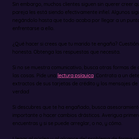
Sin embargo, muchos clientes siguen sin querer creer 
pareja les está siendo efectivamente infiel. Algunos si
negándolo hasta que todo acaba por llegar a un punto 
enfrentarse a ello.
¿Qué hacer si crees que tu marido te engaña? Cuestióna
honesta. Obtenga las respuestas que necesita.
Si no se muestra comunicativo, busca otras formas de d
las cosas. Pide una
lectura psíquica
. Contrata a un det
extractos de sus tarjetas de crédito y los mensajes de
verdad
Si descubres que te ha engañado, busca asesoramiento
importante o hacer cambios drásticos. Averigua primero
encuentras y si se puede arreglar, o no, y cómo.
Llegar al núcleo y al alcance del problema de forma s