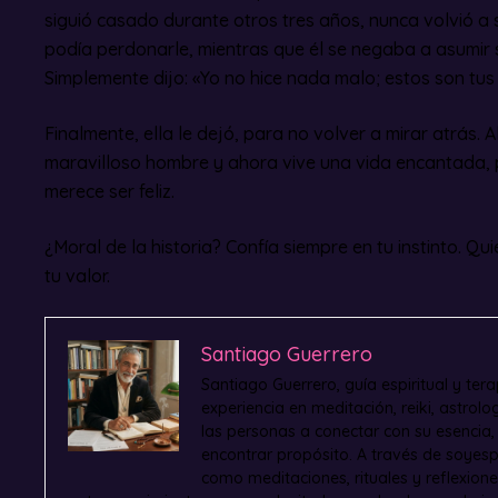
siguió casado durante otros tres años, nunca volvió a s
podía perdonarle, mientras que él se negaba a asumir 
Simplemente dijo: «Yo no hice nada malo; estos son tu
Finalmente, ella le dejó, para no volver a mirar atrás. 
maravilloso hombre y ahora vive una vida encantada, 
merece ser feliz.
¿Moral de la historia? Confía siempre en tu instinto. Qu
tu valor.
Santiago Guerrero
Santiago Guerrero, guía espiritual y ter
experiencia en meditación, reiki, astrol
las personas a conectar con su esencia
encontrar propósito. A través de soyesp
como meditaciones, rituales y reflexion