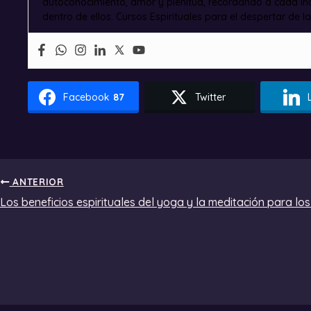
autoconocimiento, amor y plenitud, recordando a cada ind
dentro de ellos. Cursos Espirituales para el despertar de la
Facebook
87
Twitter
ANTERIOR
Los beneficios espirituales del yoga y la meditación para los